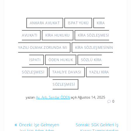
ANKARA AVUKAT
İSPAT YÜKÜ
KIRA
AVUKATI
KIRA HUKUKU
KIRA SÖZLEŞMESI
YAZILI OLMAK ZORUNDA MI
KIRA SÖZLEŞMESININ
İSPATI
ÖDEN HUKUK
SÖZLÜ KIRA
SÖZLEŞMESI
TAHLIYE DAVASI
YAZILI KIRA
SÖZLEŞMESI
yazarı
Av. Arb. Serdar ÖDEN
açık Ağustos 14, 2025
0
Yazı
Önceki
Sonraki
Önceki:
İşe Gelmeyen
Sonraki:
SGK Gelirleri İş
yazı:
yazı:
İşçi İçin Adım Adım
Kazası Tazminatından