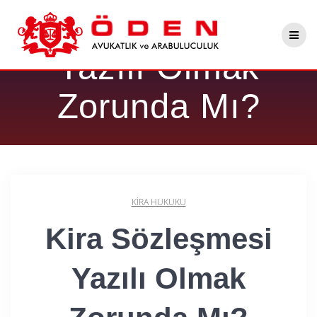
Skip
Kira Sözleşmesi
to
content
Yazılı Olmak
Zorunda Mı?
KIRA HUKUKU
Kira Sözleşmesi
Yazılı Olmak