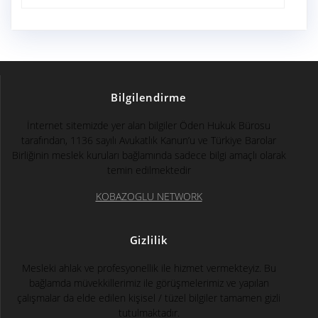
Bilgilendirme
İnternet sitemizde yer alan bilgiler Öden Hukuk Bürosu
tarafından, 1136 sayılı Avukatlık Kanun’u ve Türkiye Barolar
Birliğinin meslek kuruları bağlamında sadece bilgi amaçlı olarak
temin edilmektedir
KOBAZOGLU NETWORK
Gizlilik
Mesleki ahlak ve profesyonellik ile hizmet vermekteyiz. Bu
bağlamda müvekkillerimiz ile görüşmelerimiz ve yapılan
çalışmalar da elde edilen kişisel / tüzel bilgiler tamamen gizli
tutulmaktadır.