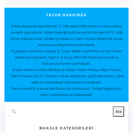
YAZAR HAKKINDA
Ankara Barosu’na kayıtlı (Sicil No: 21149) olarak 2008 yılından bu yana aralıksız
avukatlık yapmaktadır. Adalet Bakanlığı Arabuluculuk Sicili’ne kayıtlı 43121 sicilli
uzman arabulucu olup, özellikle İş Hukuku ve Ticaret Hukuku alanlarında uzman
arabuluculuk faaliyetlerini yürütmektedir.
18 yılı aşkın mesleki tecrübesiyle İş, Ticaret, Bilişim, Gayrimenkul ve Kira Hukuku
alanlarında çalışmakta; İngilizce ve Rusça dillerinde hukuki danışmanlık ve
arabuluculuk hizmeti sunmaktadır.
18 yıllık mesleki tecrübesi dâhilinde İş Hukuku, Ticaret Hukuku, Bilişim Hukuku,
Tüketici Hukuku, Kira ve Taşınmaz Hukuku alanlarında uyuşmazlık çözümü, dava
takibi ve hukuki danışmanlık hizmeti sunmaktadır.
Öden Avukatlık & Arabuluculuk Bürosu'nun kurucusudur. Detaylı özgeçmiş için:
https://odenhukuk.com/hakkimizda/
Ara
MAKALE KATEGORILERI