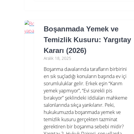
Boşanmada Yemek ve
Temizlik Kusuru: Yargıtay
Kararı (2026)
Aralık 18, 2025
Boşanma davalarında tarafların birbirini
en sık suçladığı konuların başında ev içi
sorumluluklar gelir. Erkek eşin “Karım
yemek yapmıyor”, “Evi sürekli pis
bırakıyor” şeklindeki iddiaları mahkeme
salonlarında sıkça yankılanır. Peki,
hukukumuzda boşanmada yemek ve
temizlik kusuru gerçekten tazminat
gerektiren bir boşanma sebebi midir?
Yargıtay 2. Hukuk Dairesi, son yıllarda