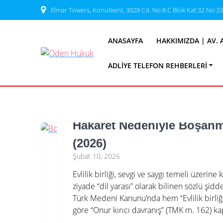
Skip
Elmar Towers, Konutkent, 3028 Cd. No:8 C Blok Kat:32 No:3
to
Kategori
content
ANASAYFA
HAKKIMIZDA | AV. 
ADLIYE TELEFON REHBERLERI
Hakaret Nedeniyle Boşanma
(2026)
Şubat 10, 2026
Evlilik birliği, sevgi ve saygı temeli üzerin
ziyade “dil yarası” olarak bilinen sözlü ş
Türk Medeni Kanunu’nda hem “Evlilik birliğ
göre “Onur kırıcı davranış” (TMK m. 162) 