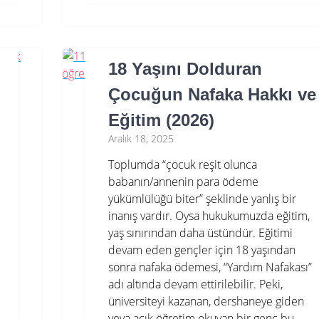
18 Yaşını Dolduran
Çocuğun Nafaka Hakkı ve
Eğitim (2026)
Aralık 18, 2025
Toplumda “çocuk reşit olunca
babanın/annenin para ödeme
yükümlülüğü biter” şeklinde yanlış bir
inanış vardır. Oysa hukukumuzda eğitim,
yaş sınırından daha üstündür. Eğitimi
devam eden gençler için 18 yaşından
sonra nafaka ödemesi, “Yardım Nafakası”
adı altında devam ettirilebilir. Peki,
üniversiteyi kazanan, dershaneye giden
veya açık öğretim okuyan bir genç bu