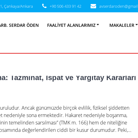
31, Çankaya/Ankara
+90 506 433 91 42
avserdaroden@gmail
:
Aile ve Boşanm
ARB. SERDAR ÖDEN
FAALIYET ALANLARIMIZ
MAKALELER
: Tazminat, İspat ve Yargıtay Kararları
e kuruludur. Ancak günümüzde birçok evlilik, fiziksel şiddetten
iddet nedeniyle sona ermektedir. Hakaret nedeniyle boşanma,
inin temelinden sarsılması” (TMK m. 166) hem de niteliğine
kapsamında değerlendirilen ciddi bir kusur durumudur. Peki,…