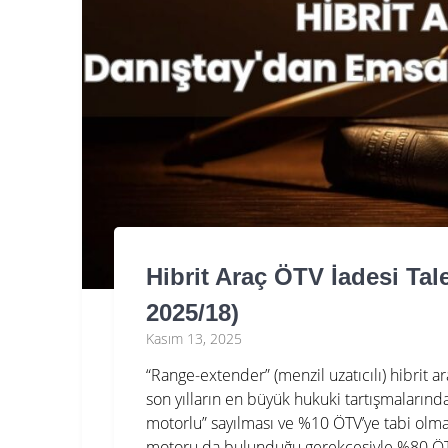
Hibrit Araç ÖTV İadesi Ta
2025/18)
Kasım 13, 2025
“Range-extender” (menzil uzatıcılı) hibrit a
son yılların en büyük hukuki tartışmalarında
motorlu” sayılması ve %10 ÖTV’ye tabi olma
motoru da bulunduğu gerekçesiyle %80 ÖTV 