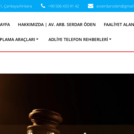
31, Çankaya/Ankara
+90 506 433 91 42
avserdaroden@gmail
tegori:
Vergi Huk
AYFA
HAKKIMIZDA | AV. ARB. SERDAR ÖDEN
FAALIYET ALA
PLAMA ARAÇLARI
ADLIYE TELEFON REHBERLERI