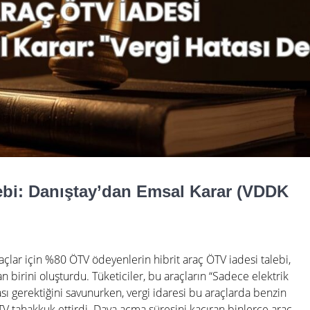
lebi: Danıştay’dan Emsal Karar (VDDK
raçlar için %80 ÖTV ödeyenlerin hibrit araç ÖTV iadesi talebi,
n birini oluşturdu. Tüketiciler, bu araçların “Sadece elektrik
sı gerektiğini savunurken, vergi idaresi bu araçlarda benzin
tahakkuk ettirdi. Dava açma süresini kaçıran binlerce araç…