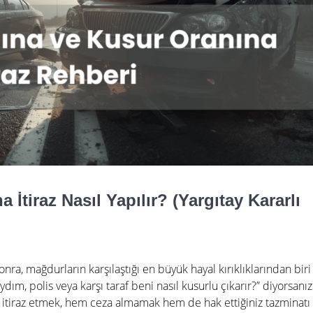
 İtiraz Nasıl Yapılır? (Yargıtay Kararlı
onra, mağdurların karşılaştığı en büyük hayal kırıklıklarından biri
dım, polis veya karşı taraf beni nasıl kusurlu çıkarır?” diyorsanız
ına itiraz etmek, hem ceza almamak hem de hak ettiğiniz tazminatı