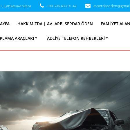
31, Çankaya/Ankara
+90 506 433 91 42
avserdaroden@gmail
gori:
Tazminat H
AYFA
HAKKIMIZDA | AV. ARB. SERDAR ÖDEN
FAALIYET ALA
PLAMA ARAÇLARI
ADLIYE TELEFON REHBERLERI