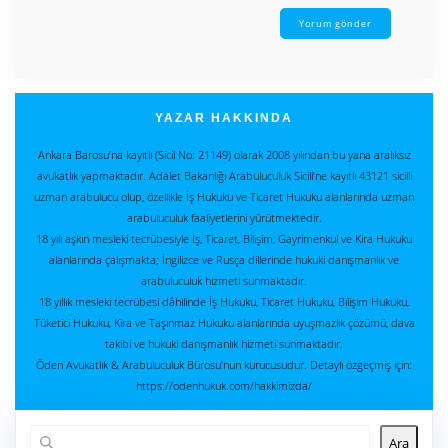
YAZAR HAKKINDA
Ankara Barosu’na kayıtlı (Sicil No: 21149) olarak 2008 yılından bu yana aralıksız
avukatlık yapmaktadır. Adalet Bakanlığı Arabuluculuk Sicili’ne kayıtlı 43121 sicilli
uzman arabulucu olup, özellikle İş Hukuku ve Ticaret Hukuku alanlarında uzman
arabuluculuk faaliyetlerini yürütmektedir.
18 yılı aşkın mesleki tecrübesiyle İş, Ticaret, Bilişim, Gayrimenkul ve Kira Hukuku
alanlarında çalışmakta; İngilizce ve Rusça dillerinde hukuki danışmanlık ve
arabuluculuk hizmeti sunmaktadır.
18 yıllık mesleki tecrübesi dâhilinde İş Hukuku, Ticaret Hukuku, Bilişim Hukuku,
Tüketici Hukuku, Kira ve Taşınmaz Hukuku alanlarında uyuşmazlık çözümü, dava
takibi ve hukuki danışmanlık hizmeti sunmaktadır.
Öden Avukatlık & Arabuluculuk Bürosu'nun kurucusudur. Detaylı özgeçmiş için:
https://odenhukuk.com/hakkimizda/
Ara