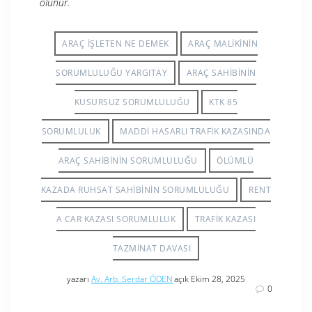
olunur.
ARAÇ IŞLETEN NE DEMEK
ARAÇ MALIKININ
SORUMLULUĞU YARGITAY
ARAÇ SAHIBININ
KUSURSUZ SORUMLULUĞU
KTK 85
SORUMLULUK
MADDI HASARLI TRAFIK KAZASINDA
ARAÇ SAHIBININ SORUMLULUĞU
ÖLÜMLÜ
KAZADA RUHSAT SAHIBININ SORUMLULUĞU
RENT
A CAR KAZASI SORUMLULUK
TRAFIK KAZASI
TAZMINAT DAVASI
yazarı
Av. Arb. Serdar ÖDEN
açık Ekim 28, 2025
0