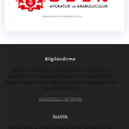
ÖDEN AVUKATLIK & ARABULUCULUK
Bilgilendirme
İnternet sitemizde yer alan bilgiler Öden Hukuk Bürosu
tarafından, 1136 sayılı Avukatlık Kanun’u ve Türkiye Barolar
Birliğinin meslek kuruları bağlamında sadece bilgi amaçlı olarak
temin edilmektedir
KOBAZOGLU NETWORK
Gizlilik
Mesleki ahlak ve profesyonellik ile hizmet vermekteyiz. Bu