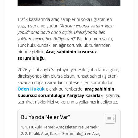
Trafik kazalarında araç sahiplerini şoka uğratan en
yaygın senaryo şudur:
“Aracımı emanet verdim, kaza
yapıldı ama dava bana açıldı. Direksiyonda ben
yoktum, neden ben ödüyorum?”
Bu durumun yanıtı,
Türk hukukundaki en ağır sorumluluk türlerinden
birinde gizlidir:
Araç sahibinin kusursuz
sorumluluğu
.
2026 yılı itibarıyla Yargıtay’ın yerleşik içtihatlarına göre;
direksiyonda kim olursa olsun, ruhsat sahibi (işleten)
kazadan doğan zarardan müteselsilen sorumludur
.
Öden Hukuk
olarak bu rehberde,
araç sahibinin
kusursuz sorumluluğu Yargıtay kararları
ışığında,
tazminat risklerinizi ve korunma yollarınızı inceliyoruz.
Bu Yazıda Neler Var?
1. Hukuki Temel: Araç İşleten Ne Demek?
2. Kiralık Araç Kazası Sorumluluğu ve Araç