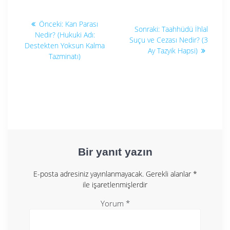
Yazı
Önceki
Önceki:
Kan Parası
Sonraki
Sonraki:
Taahhüdü İhlal
yazı:
gezinmesi
Nedir? (Hukuki Adı:
yazı:
Suçu ve Cezası Nedir? (3
Destekten Yoksun Kalma
Ay Tazyik Hapsi)
Tazminatı)
Bir yanıt yazın
E-posta adresiniz yayınlanmayacak.
Gerekli alanlar
*
ile işaretlenmişlerdir
Yorum
*