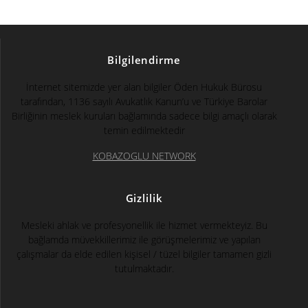
Bilgilendirme
İnternet sitemizde yer alan bilgiler Öden Hukuk Bürosu
tarafından, 1136 sayılı Avukatlık Kanun’u ve Türkiye Barolar
Birliğinin meslek kuruları bağlamında sadece bilgi amaçlı olarak
temin edilmektedir
KOBAZOGLU NETWORK
Gizlilik
Mesleki ahlak ve profesyonellik ile hizmet vermekteyiz. Bu
bağlamda müvekkillerimiz ile görüşmelerimiz ve yapılan
çalışmalar da elde edilen kişisel / tüzel bilgiler tamamen gizli
tutulmaktadır.