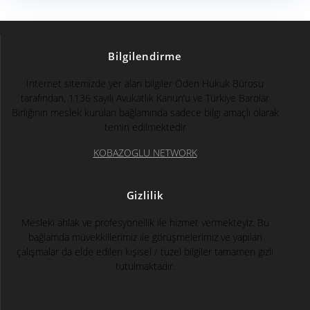
Bilgilendirme
İnternet sitemizde yer alan bilgiler Öden Hukuk Bürosu
tarafından, 1136 sayılı Avukatlık Kanun’u ve Türkiye Barolar
Birliğinin meslek kuruları bağlamında sadece bilgi amaçlı olarak
temin edilmektedir
KOBAZOGLU NETWORK
Gizlilik
Mesleki ahlak ve profesyonellik ile hizmet vermekteyiz. Bu
bağlamda müvekkillerimiz ile görüşmelerimiz ve yapılan
çalışmalar da elde edilen kişisel / tüzel bilgiler tamamen gizli
tutulmaktadır.