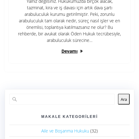
Yalnız değilsiniz. Hukukumuzda birçok alacak,
tazminat, kira ve iş davası için artık dava şartı
arabuluculuk kurumu getirilmiştir. Peki, zorunlu
arabuluculuk tam olarak nedir, süreç nasıl işler ve en
önemlisi, toplantıya katılmazsanız ne olur? Bu
rehberde, bir avukat olarak Öden Hukuk tecrübesiyle,
arabuluculuk sürecine…
Devamı
Ara
MAKALE KATEGORILERI
Aile ve Boşanma Hukuku
(32)