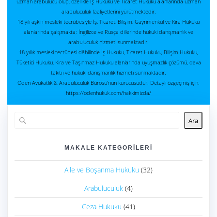
uzman arabulucu olup, özellikle İş Hukuku ve Ticaret Hukuku alanlarında uzman
arabuluculuk faaliyetlerini yürütmektedir.
18 yılı aşkın mesleki tecrübesiyle İş, Ticaret, Bilişim, Gayrimenkul ve Kira Hukuku
alanlarında çalışmakta; İngilizce ve Rusça dillerinde hukuki danışmanlık ve
arabuluculuk hizmeti sunmaktadır.
18 yıllık mesleki tecrübesi dâhilinde İş Hukuku, Ticaret Hukuku, Bilişim Hukuku,
Tüketici Hukuku, Kira ve Taşınmaz Hukuku alanlarında uyuşmazlık çözümü, dava
takibi ve hukuki danışmanlık hizmeti sunmaktadır.
Öden Avukatlık & Arabuluculuk Bürosu'nun kurucusudur. Detaylı özgeçmiş için:
https://odenhukuk.com/hakkimizda/
Ara
MAKALE KATEGORILERI
Aile ve Boşanma Hukuku
(32)
Arabuluculuk
(4)
Ceza Hukuku
(41)