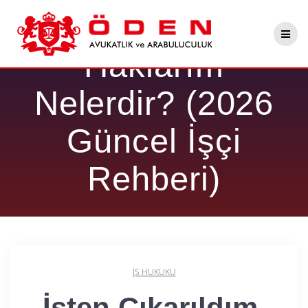
Skip
İşten Çıkarıldım,
to
content
Haklarım
Nelerdir? (2026
Güncel İşçi
Rehberi)
İŞ HUKUKU
İşten Çıkarıldım,