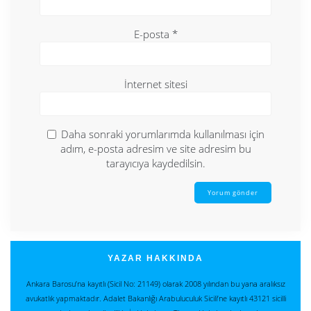
E-posta
*
İnternet sitesi
Daha sonraki yorumlarımda kullanılması için
adım, e-posta adresim ve site adresim bu
tarayıcıya kaydedilsin.
YAZAR HAKKINDA
Ankara Barosu’na kayıtlı (Sicil No: 21149) olarak 2008 yılından bu yana aralıksız
avukatlık yapmaktadır. Adalet Bakanlığı Arabuluculuk Sicili’ne kayıtlı 43121 sicilli