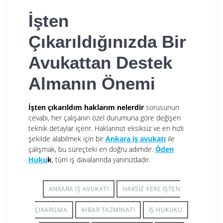
İşten
Çıkarıldığınızda Bir
Avukattan Destek
Almanın Önemi
İşten çıkarıldım haklarım nelerdir
sorusunun
cevabı, her çalışanın özel durumuna göre değişen
teknik detaylar içerir. Haklarınızı eksiksiz ve en hızlı
şekilde alabilmek için bir
Ankara iş avukatı
ile
çalışmak, bu süreçteki en doğru adımdır.
Öden
Huku
k
, tüm iş davalarında yanınızdadır.
ANKARA IŞ AVUKATI
HAKSIZ YERE İŞTEN
ÇIKARILMA
İHBAR TAZMINATI
IŞ HUKUKU