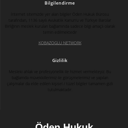
Bilgilendirme
İnternet sitemizde yer alan bilgiler Öden Hukuk Bürosu
tarafından, 1136 sayılı Avukatlık Kanun’u ve Türkiye Barolar
Birliğinin meslek kuruları bağlamında sadece bilgi amaçlı olarak
temin edilmektedir
KOBAZOGLU NETWORK
Gizlilik
Mesleki ahlak ve profesyonellik ile hizmet vermekteyiz. Bu
bağlamda müvekkillerimiz ile görüşmelerimiz ve yapılan
çalışmalar da elde edilen kişisel / tüzel bilgiler tamamen gizli
tutulmaktadır.
Öden Hukuk