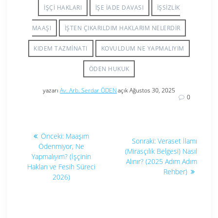
IŞÇI HAKLARI
İŞE İADE DAVASI
İŞSIZLIK
MAAŞI
İŞTEN ÇIKARILDIM HAKLARIM NELERDIR
KIDEM TAZMINATI
KOVULDUM NE YAPMALIYIM
ÖDEN HUKUK
yazarı
Av. Arb. Serdar ÖDEN
açık Ağustos 30, 2025
0
Yazı
Önceki
Önceki:
Maaşım
Sonraki
Sonraki:
Veraset İlamı
yazı:
gezinmesi
Ödenmiyor, Ne
yazı:
(Mirasçılık Belgesi) Nasıl
Yapmalıyım? (İşçinin
Alınır? (2025 Adım Adım
Hakları ve Fesih Süreci
Rehber)
2026)