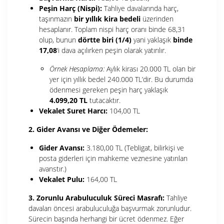
Peşin Harç (Nispi):
Tahliye davalarında harç,
taşınmazın
bir yıllık kira bedeli
üzerinden
hesaplanır. Toplam nispi harç oranı binde 68,31
olup, bunun
dörtte biri (1/4)
yani yaklaşık
binde
17,08
‘i dava açılırken peşin olarak yatırılır.
Örnek Hesaplama:
Aylık kirası 20.000 TL olan bir
yer için yıllık bedel 240.000 TL’dir. Bu durumda
ödenmesi gereken peşin harç yaklaşık
4.099,20 TL
tutacaktır.
Vekalet Suret Harcı:
104,00 TL
2. Gider Avansı ve Diğer Ödemeler:
Gider Avansı:
3.180,00 TL (Tebligat, bilirkişi ve
posta giderleri için mahkeme veznesine yatırılan
avanstır.)
Vekalet Pulu:
164,00 TL
3. Zorunlu Arabuluculuk Süreci Masrafı:
Tahliye
davaları öncesi arabuluculuğa başvurmak zorunludur.
Sürecin başında herhangi bir ücret ödenmez. Eğer