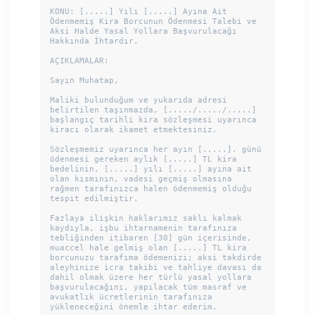
KONU: [.....] Yılı [.....] Ayına Ait 
Ödenmemiş Kira Borcunun Ödenmesi Talebi ve 
Aksi Halde Yasal Yollara Başvurulacağı 
Hakkında İhtardır.

AÇIKLAMALAR:

Sayın Muhatap,

Maliki bulunduğum ve yukarıda adresi 
belirtilen taşınmazda, [...../...../.....] 
başlangıç tarihli kira sözleşmesi uyarınca 
kiracı olarak ikamet etmektesiniz.

Sözleşmemiz uyarınca her ayın [.....]. günü 
ödenmesi gereken aylık [.....] TL kira 
bedelinin, [.....] yılı [.....] ayına ait 
olan kısmının, vadesi geçmiş olmasına 
rağmen tarafınızca halen ödenmemiş olduğu 
tespit edilmiştir.

Fazlaya ilişkin haklarımız saklı kalmak 
kaydıyla, işbu ihtarnamenin tarafınıza 
tebliğinden itibaren [30] gün içerisinde, 
muaccel hale gelmiş olan [.....] TL kira 
borcunuzu tarafıma ödemenizi; aksi takdirde 
aleyhinize icra takibi ve tahliye davası da 
dahil olmak üzere her türlü yasal yollara 
başvurulacağını, yapılacak tüm masraf ve 
avukatlık ücretlerinin tarafınıza 
yükleneceğini önemle ihtar ederim.
