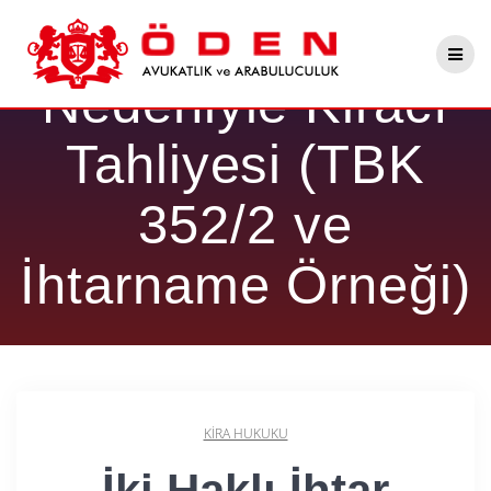
Skip
İki Haklı İhtar
to
content
Nedeniyle Kiracı
Tahliyesi (TBK
352/2 ve
İhtarname Örneği)
KIRA HUKUKU
İki Haklı İhtar