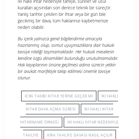
İki haklı ihtar nedeniyle tahliye, süreler ve usul
kuralları açısından son derece teknik bir süreçtir.
Yanlış tarihte çekilen bir ihtar veya bir gün bile
gecikmiş bir dava, tüm haklarınızı kaybetmenize
neden olabilir.
Bu içerik yalnızca genel bilgilendirme amacıyla
hazırlanmış olup, somut uyuşmazlıklara dair hukuki
tavsiye niteliği taşımamaktadır. Her hukuki meselenin
kendine özgü dinamikleri bulunduğu unutulmamalıdır.
Hak kayıplarının önüne geçilmesi adına sürecin yetkin
bir avukat marifetiyle takip edilmesi önemle tavsiye
olunur.
ICRA TAKIBI IHTAR YERINE GEÇER MI
IKI HAKLI
IHTAR DAVA AÇMA SÜRESI
IKI HAKLI IHTAR
IHTARNAME ÖRNEĞI
IKI HAKLI IHTAR NEDENIYLE
TAHLIYE
KIRA TAHLIYE DAVASI NASIL AÇILIR