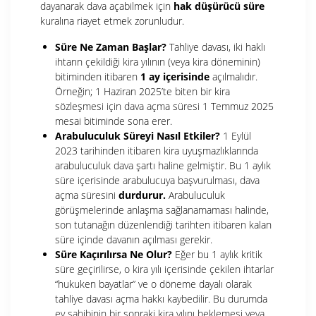
dayanarak dava açabilmek için
hak düşürücü süre
kuralına riayet etmek zorunludur.
Süre Ne Zaman Başlar?
Tahliye davası, iki haklı
ihtarın çekildiği kira yılının (veya kira döneminin)
bitiminden itibaren
1 ay içerisinde
açılmalıdır.
Örneğin; 1 Haziran 2025’te biten bir kira
sözleşmesi için dava açma süresi 1 Temmuz 2025
mesai bitiminde sona erer.
Arabuluculuk Süreyi Nasıl Etkiler?
1 Eylül
2023 tarihinden itibaren kira uyuşmazlıklarında
arabuluculuk dava şartı haline gelmiştir. Bu 1 aylık
süre içerisinde arabulucuya başvurulması, dava
açma süresini
durdurur.
Arabuluculuk
görüşmelerinde anlaşma sağlanamaması halinde,
son tutanağın düzenlendiği tarihten itibaren kalan
süre içinde davanın açılması gerekir.
Süre Kaçırılırsa Ne Olur?
Eğer bu 1 aylık kritik
süre geçirilirse, o kira yılı içerisinde çekilen ihtarlar
“hukuken bayatlar” ve o döneme dayalı olarak
tahliye davası açma hakkı kaybedilir. Bu durumda
ev sahibinin bir sonraki kira yılını beklemesi veya