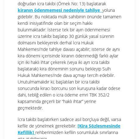
doğrudan icra takibi (Örnek No: 13) başlatarak
kiranın ödenmemesi nedeniyle tahliye
yoluna
gidebilir. Bu noktada mülk sahibinin önünde tamamen
kendi inisiyatifinde olan bir seçim hakkı
bulunmaktadır: İsterse tek bir ayın ödenmemesi
üzerine icra takibi başlatıp 30 günlük yasal sürenin
dolmasını bekleyerek derhal İcra Hukuk
Mahkemesi’nde tahliye davası açabilir; isterse de aynı
kira dönemi içerisinde kiranın ödenmediği farklı aylar
için iki haklı ihtar çekerek (veya iki ayrı icra takibi
başlatarak) kira döneminin sonunu bekleyip Sulh
Hukuk Mahkemesi’nde dava açmayı tercih edebilir.
Unutulmamalıdır ki; başlatılan bir icra takibi
sonucunda kiracı borcunu son kuruşuna kadar ödese
dahi, tebliğ edilen o icra ödeme emri TBK 352/2
kapsamında geçerli bir “haklı ihtar” yerine
geçmektedir.
İcra takibi başlatırken sadece asıl borçluya değil, varsa
kefile de yönelmek gerekebilir.
[Kira Sözleşmesinde
Kefillik]
rehberimizden kefilin sorumluluk sınırlarına
göz atabilirsiniz.