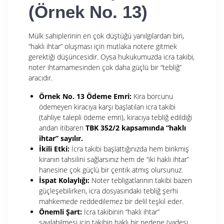
(Örnek No. 13)
Mülk sahiplerinin en çok düştüğü yanılgılardan biri,
“haklı ihtar” oluşması için mutlaka notere gitmek
gerektiği düşüncesidir. Oysa hukukumuzda icra takibi,
noter ihtarnamesinden çok daha güçlü bir “tebliğ”
aracıdır.
Örnek No. 13 Ödeme Emri:
Kira borcunu
ödemeyen kiracıya karşı başlatılan icra takibi
(tahliye talepli ödeme emri), kiracıya tebliğ edildiği
andan itibaren
TBK 352/2 kapsamında “haklı
ihtar” sayılır.
İkili Etki:
İcra takibi başlattığınızda hem birikmiş
kiranın tahsilini sağlarsınız hem de “iki haklı ihtar”
hanesine çok güçlü bir çentik atmış olursunuz.
İspat Kolaylığı:
Noter tebligatlarının takibi bazen
güçleşebilirken, icra dosyasındaki tebliğ şerhi
mahkemede reddedilemez bir delil teşkil eder.
Önemli Şart:
İcra takibinin “haklı ihtar”
sayılabilmesi için takibin haklı bir nedene (vadesi