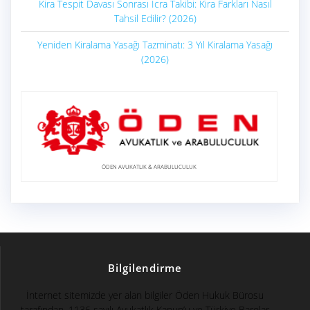
Kira Tespit Davası Sonrası İcra Takibi: Kira Farkları Nasıl
Tahsil Edilir? (2026)
Yeniden Kiralama Yasağı Tazminatı: 3 Yıl Kiralama Yasağı
(2026)
ÖDEN AVUKATLIK & ARABULUCULUK
Bilgilendirme
İnternet sitemizde yer alan bilgiler Öden Hukuk Bürosu
tarafından, 1136 sayılı Avukatlık Kanun’u ve Türkiye Barolar