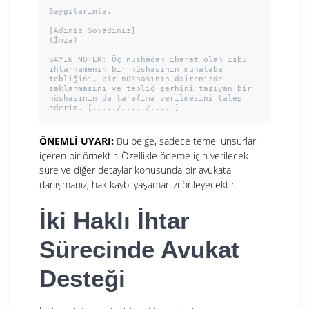
Saygılarımla,

[Adınız Soyadınız]

(İmza)

SAYIN NOTER: Üç nüshadan ibaret olan işbu 
ihtarnamenin bir nüshasının muhataba 
tebliğini, bir nüshasının dairenizde 
saklanmasını ve tebliğ şerhini taşıyan bir 
nüshasının da tarafıma verilmesini talep 
ÖNEMLİ UYARI:
Bu belge, sadece temel unsurları
içeren bir örnektir. Özellikle ödeme için verilecek
süre ve diğer detaylar konusunda bir avukata
danışmanız, hak kaybı yaşamanızı önleyecektir.
İki Haklı İhtar
Sürecinde Avukat
Desteği