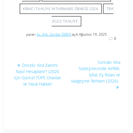
KIRACI TAHLIYE IHTARNAME ÖRNEĞI 2026
TBK
352/2 TAHLIYE
yazarı
Av. Arb. Serdar ÖDEN
açık Ağustos 19, 2025
0
Yazı
Sonraki
Sonraki:
Kira
Önceki
Önceki:
Kira Zammı
yazı:
gezinmesi
Sözleşmesinde Kefillik:
yazı:
Nasıl Hesaplanır? (2026
İptal, Eş Rızası ve
İçin Güncel TÜFE Oranları
Vazgeçme Rehberi (2026)
ve Yasal Haklar)