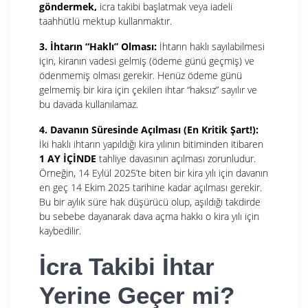
göndermek,
icra takibi başlatmak veya iadeli
taahhütlü mektup kullanmaktır.
3. İhtarın “Haklı” Olması:
İhtarın haklı sayılabilmesi
için, kiranın vadesi gelmiş (ödeme günü geçmiş) ve
ödenmemiş olması gerekir. Henüz ödeme günü
gelmemiş bir kira için çekilen ihtar “haksız” sayılır ve
bu davada kullanılamaz.
4. Davanın Süresinde Açılması (En Kritik Şart!):
İki haklı ihtarın yapıldığı kira yılının bitiminden itibaren
1 AY İÇİNDE
tahliye davasının açılması zorunludur.
Örneğin, 14 Eylül 2025’te biten bir kira yılı için davanın
en geç 14 Ekim 2025 tarihine kadar açılması gerekir.
Bu bir aylık süre hak düşürücü olup, aşıldığı takdirde
bu sebebe dayanarak dava açma hakkı o kira yılı için
kaybedilir.
İcra Takibi İhtar
Yerine Geçer mi?