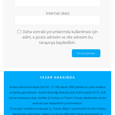
İnternet sitesi
Daha sonraki yorumlarımda kullanılması için
adım, e-posta adresim ve site adresim bu
tarayıcıya kaydedilsin.
YAZAR HAKKINDA
Ankara Barosu’na kayıtlı (Sicil No: 21149) olarak 2008 yılından bu yana aralıksız
avukatlık yapmaktadır. Adalet Bakanlığı Arabuluculuk Sicili’ne kayıtlı 43121 sicilli
uzman arabulucu olup, özellikle İş Hukuku ve Ticaret Hukuku alanlarında uzman
arabuluculuk faaliyetlerini yürütmektedir.
18 yılı aşkın mesleki tecrübesiyle İş, Ticaret, Bilişim, Gayrimenkul ve Kira Hukuku
alanlarında çalışmakta; İngilizce ve Rusça dillerinde hukuki danışmanlık ve