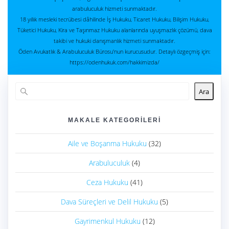
arabuluculuk hizmeti sunmaktadır.
18 yıllık mesleki tecrübesi dâhilinde İş Hukuku, Ticaret Hukuku, Bilişim Hukuku,
Tüketici Hukuku, Kira ve Taşınmaz Hukuku alanlarında uyuşmazlık çözümü, dava
takibi ve hukuki danışmanlık hizmeti sunmaktadır.
Öden Avukatlık & Arabuluculuk Bürosu'nun kurucusudur. Detaylı özgeçmiş için:
https://odenhukuk.com/hakkimizda/
Ara
MAKALE KATEGORILERI
Aile ve Boşanma Hukuku
(32)
Arabuluculuk
(4)
Ceza Hukuku
(41)
Dava Süreçleri ve Delil Hukuku
(5)
Gayrimenkul Hukuku
(12)