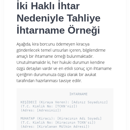
İki Haklı İhtar
Nedeniyle Tahliye
İhtarname Örneği
Aşağıda, kira borcunu ödemeyen kiracıya
gönderilecek temel unsurları içeren, bilgilendirme
amaçlı bir ihtarname örneği bulunmaktadır.
Unutulmamalıdır ki, her hukuki durumun kendine
özgü detayları vardır ve en etkili sonuç için ihtarname
içeriğinin durumunuza özgü olarak bir avukat
tarafından hazırlanması tavsiye edilir.
                        İHTARNAME

KEŞİDECİ (Kiraya Veren): [Adınız Soyadınız]

(T.C. Kimlik No: [TCKN'niz])

(Adres: [Adresiniz])

MUHATAP (Kiracı): [Kiracının Adı Soyadı]

(T.C. Kimlik No: [Kiracının TCKN'si])

(Adres: [Kiralanan Mülkün Adresi])
