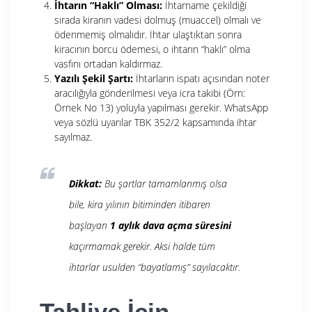
İhtarın “Haklı” Olması:
İhtarname çekildiği
sırada kiranın vadesi dolmuş (muaccel) olmalı ve
ödenmemiş olmalıdır. İhtar ulaştıktan sonra
kiracının borcu ödemesi, o ihtarın “haklı” olma
vasfını ortadan kaldırmaz.
Yazılı Şekil Şartı:
İhtarların ispatı açısından noter
aracılığıyla gönderilmesi veya icra takibi (Örn:
Örnek No 13) yoluyla yapılması gerekir. WhatsApp
veya sözlü uyarılar TBK 352/2 kapsamında ihtar
sayılmaz.
Dikkat:
Bu şartlar tamamlanmış olsa
bile, kira yılının bitiminden itibaren
başlayan
1 aylık dava açma süresini
kaçırmamak gerekir. Aksi halde tüm
ihtarlar usulden “bayatlamış” sayılacaktır.
Tahliye İçin