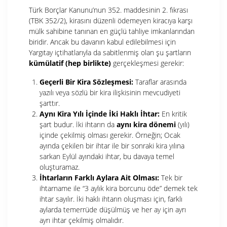
Türk Borçlar Kanunu’nun 352. maddesinin 2. fıkrası
(TBK 352/2), kirasını düzenli ödemeyen kiracıya karşı
mülk sahibine tanınan en güçlü tahliye imkanlarından
biridir. Ancak bu davanın kabul edilebilmesi için
Yargıtay içtihatlarıyla da sabitlenmiş olan şu şartların
kümülatif (hep birlikte)
gerçekleşmesi gerekir:
Geçerli Bir Kira Sözleşmesi:
Taraflar arasında
yazılı veya sözlü bir kira ilişkisinin mevcudiyeti
şarttır.
Aynı Kira Yılı İçinde İki Haklı İhtar:
En kritik
şart budur. İki ihtarın da
aynı kira dönemi
(yılı)
içinde çekilmiş olması gerekir. Örneğin; Ocak
ayında çekilen bir ihtar ile bir sonraki kira yılına
sarkan Eylül ayındaki ihtar, bu davaya temel
oluşturamaz.
İhtarların Farklı Aylara Ait Olması:
Tek bir
ihtarname ile “3 aylık kira borcunu öde” demek tek
ihtar sayılır. İki haklı ihtarın oluşması için, farklı
aylarda temerrüde düşülmüş ve her ay için ayrı
ayrı ihtar çekilmiş olmalıdır.