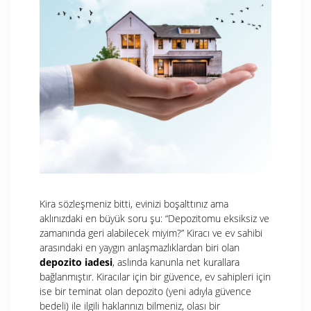
Kira sözleşmeniz bitti, evinizi boşalttınız ama
aklınızdaki en büyük soru şu: “Depozitomu eksiksiz ve
zamanında geri alabilecek miyim?” Kiracı ve ev sahibi
arasındaki en yaygın anlaşmazlıklardan biri olan
depozito iadesi
, aslında kanunla net kurallara
bağlanmıştır. Kiracılar için bir güvence, ev sahipleri için
ise bir teminat olan depozito (yeni adıyla güvence
bedeli) ile ilgili haklarınızı bilmeniz, olası bir