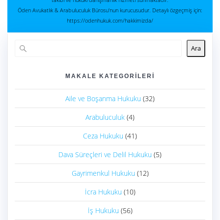
Öden Avukatlık & Arabuluculuk Bürosu'nun kurucusudur. Detaylı özgeçmiş için:
https://odenhukuk.com/hakkimizda/
Ara
MAKALE KATEGORILERI
Aile ve Boşanma Hukuku
(32)
Arabuluculuk
(4)
Ceza Hukuku
(41)
Dava Süreçleri ve Delil Hukuku
(5)
Gayrimenkul Hukuku
(12)
İcra Hukuku
(10)
İş Hukuku
(56)