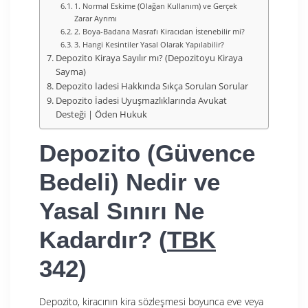
1. Normal Eskime (Olağan Kullanım) ve Gerçek
Zarar Ayrımı
2. Boya-Badana Masrafı Kiracıdan İstenebilir mi?
3. Hangi Kesintiler Yasal Olarak Yapılabilir?
Depozito Kiraya Sayılır mı? (Depozitoyu Kiraya
Sayma)
Depozito İadesi Hakkında Sıkça Sorulan Sorular
Depozito İadesi Uyuşmazlıklarında Avukat
Desteği | Öden Hukuk
Depozito (Güvence
Bedeli) Nedir ve
Yasal Sınırı Ne
Kadardır? (
TBK
342)
Depozito, kiracının kira sözleşmesi boyunca eve veya