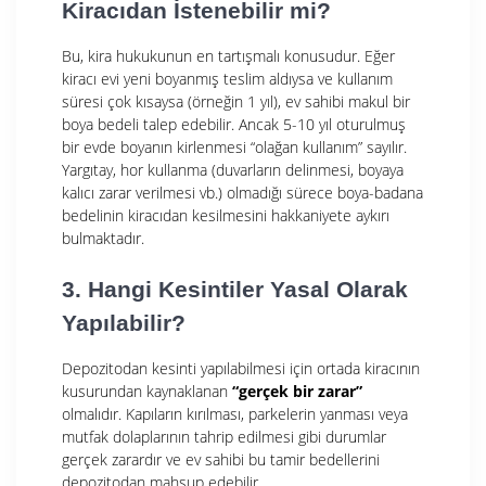
Kiracıdan İstenebilir mi?
Bu, kira hukukunun en tartışmalı konusudur. Eğer
kiracı evi yeni boyanmış teslim aldıysa ve kullanım
süresi çok kısaysa (örneğin 1 yıl), ev sahibi makul bir
boya bedeli talep edebilir. Ancak 5-10 yıl oturulmuş
bir evde boyanın kirlenmesi “olağan kullanım” sayılır.
Yargıtay, hor kullanma (duvarların delinmesi, boyaya
kalıcı zarar verilmesi vb.) olmadığı sürece boya-badana
bedelinin kiracıdan kesilmesini hakkaniyete aykırı
bulmaktadır.
3. Hangi Kesintiler Yasal Olarak
Yapılabilir?
Depozitodan kesinti yapılabilmesi için ortada kiracının
kusurundan kaynaklanan
“gerçek bir zarar”
olmalıdır. Kapıların kırılması, parkelerin yanması veya
mutfak dolaplarının tahrip edilmesi gibi durumlar
gerçek zarardır ve ev sahibi bu tamir bedellerini
depozitodan mahsup edebilir.