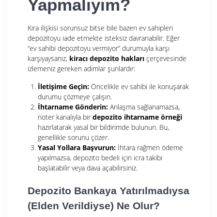
Yapmalıyım?
Kira ilişkisi sorunsuz bitse bile bazen ev sahipleri
depozitoyu iade etmekte isteksiz davranabilir. Eğer
“ev sahibi depozitoyu vermiyor” durumuyla karşı
karşıyaysanız,
kiracı depozito hakları
çerçevesinde
izlemeniz gereken adımlar şunlardır:
İletişime Geçin:
Öncelikle ev sahibi ile konuşarak
durumu çözmeye çalışın.
İhtarname Gönderin:
Anlaşma sağlanamazsa,
noter kanalıyla bir
depozito ihtarname örneği
hazırlatarak yasal bir bildirimde bulunun. Bu,
genellikle sorunu çözer.
Yasal Yollara Başvurun:
İhtara rağmen ödeme
yapılmazsa, depozito bedeli için icra takibi
başlatabilir veya dava açabilirsiniz.
Depozito Bankaya Yatırılmadıysa
(Elden Verildiyse) Ne Olur?