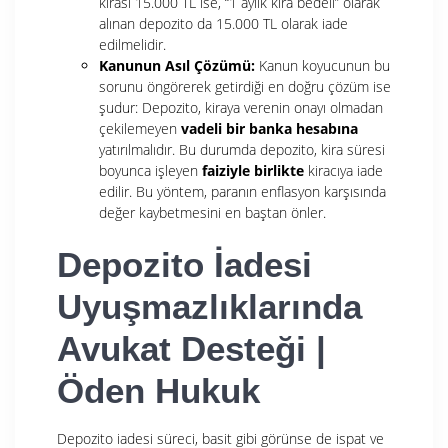
kirası 15.000 TL ise, “1 aylık kira bedeli” olarak
alınan depozito da 15.000 TL olarak iade
edilmelidir.
Kanunun Asıl Çözümü:
Kanun koyucunun bu
sorunu öngörerek getirdiği en doğru çözüm ise
şudur: Depozito, kiraya verenin onayı olmadan
çekilemeyen
vadeli bir banka hesabına
yatırılmalıdır. Bu durumda depozito, kira süresi
boyunca işleyen
faiziyle birlikte
kiracıya iade
edilir. Bu yöntem, paranın enflasyon karşısında
değer kaybetmesini en baştan önler.
Depozito İadesi
Uyuşmazlıklarında
Avukat Desteği |
Öden Hukuk
Depozito iadesi süreci, basit gibi görünse de ispat ve