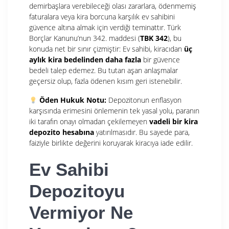
demirbaşlara verebileceği olası zararlara, ödenmemiş
faturalara veya kira borcuna karşılık ev sahibini
güvence altına almak için verdiği teminattır. Türk
Borçlar Kanunu’nun 342. maddesi (
TBK 342
), bu
konuda net bir sınır çizmiştir: Ev sahibi, kiracıdan
üç
aylık kira bedelinden daha fazla
bir güvence
bedeli talep edemez. Bu tutarı aşan anlaşmalar
geçersiz olup, fazla ödenen kısım geri istenebilir.
Öden Hukuk Notu:
Depozitonun enflasyon
karşısında erimesini önlemenin tek yasal yolu, paranın
iki tarafın onayı olmadan çekilemeyen
vadeli bir kira
depozito hesabına
yatırılmasıdır. Bu sayede para,
faiziyle birlikte değerini koruyarak kiracıya iade edilir.
Ev Sahibi
Depozitoyu
Vermiyor Ne