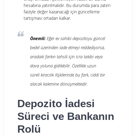
hesabına yatırılmalıdır. Bu durumda para zaten
faiziyle değer kazanacağı için güncelleme
tartışması ortadan kalkar.
Önemli:
Eğer ev sahibi depozitoyu güncel
bedel üzerinden iade etmeyi reddediyorsa,
aradaki farkın tahsili için icra takibi veya
dava yoluna gidilebilir. Özellikle uzun
süreli kiracılık ilişkilerinde bu fark, ciddi bir
alacak kalemine dönüşmektedir.
Depozito İadesi
Süreci ve Bankanın
Rolü