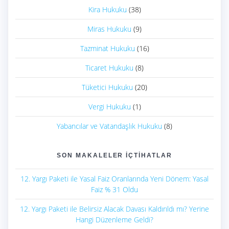
Kira Hukuku
(38)
Miras Hukuku
(9)
Tazminat Hukuku
(16)
Ticaret Hukuku
(8)
Tüketici Hukuku
(20)
Vergi Hukuku
(1)
Yabancılar ve Vatandaşlık Hukuku
(8)
SON MAKALELER İÇTIHATLAR
12. Yargı Paketi ile Yasal Faiz Oranlarında Yeni Dönem: Yasal
Faiz % 31 Oldu
12. Yargı Paketi ile Belirsiz Alacak Davası Kaldırıldı mı? Yerine
Hangi Düzenleme Geldi?