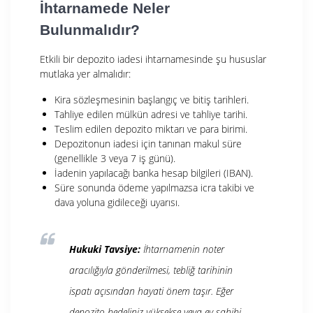
İhtarnamede Neler
Bulunmalıdır?
Etkili bir depozito iadesi ihtarnamesinde şu hususlar
mutlaka yer almalıdır:
Kira sözleşmesinin başlangıç ve bitiş tarihleri.
Tahliye edilen mülkün adresi ve tahliye tarihi.
Teslim edilen depozito miktarı ve para birimi.
Depozitonun iadesi için tanınan makul süre
(genellikle 3 veya 7 iş günü).
İadenin yapılacağı banka hesap bilgileri (IBAN).
Süre sonunda ödeme yapılmazsa icra takibi ve
dava yoluna gidileceği uyarısı.
Hukuki Tavsiye:
İhtarnamenin noter
aracılığıyla gönderilmesi, tebliğ tarihinin
ispatı açısından hayati önem taşır. Eğer
depozito bedeliniz yüksekse veya ev sahibi