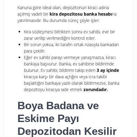
Kanuna göre ideal olan, depozitonun kiracı adına
açılmış vadeli bir
kira depozitosu banka hesabı
na
yatırılmasıdır. Bu durumda süreç şöyle işler:
Kira sözleşmesi bittikten sonra ev sahibi, eve bir
zarar verilip verilmediğini kontrol eder.
Bir sorun yoksa, iki tarafın ortak rızasıyla bankadan
para çekilir.
Eğer ev sahibi parayı vermeye yanaşmazsa, kiracı
bankaya başvurur. Banka, ev sahibine bildirimde
bulunur. Ev sahibi, bildirimi takip eden
3 ay içinde
kiracıya karşı bir dava açtığını veya icra takibi
başlattığını bankaya yazılı olarak bildirmezse, banka
depozitoyu kiracıya iade etmek
zorundadır.
Boya Badana ve
Eskime Payı
Depozitodan Kesilir