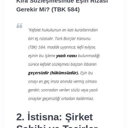
Kira Sözleşmesinde Eşin Rızası
Gerekir Mi? (TBK 584)
“Kefalet hukukunun en katı kurallarından
biri eş rızasıdır. Türk Borçlar Kanunu
(TBK) 584. madde uyarınca; kefil evliyse,
eşinin bu işleme
yazılı rızası
bulunmadığı
sürece kefalet sözleşmesi baştan itibaren
geçersizdir (hükümsüzdür).
Eşin bu
onayı en geç imza anında vermiş olması
gerekir; sonradan verilen sözlü veya yazılı
onaylar geçersizliği ortadan kaldırmaz.
2. İstisna: Şirket