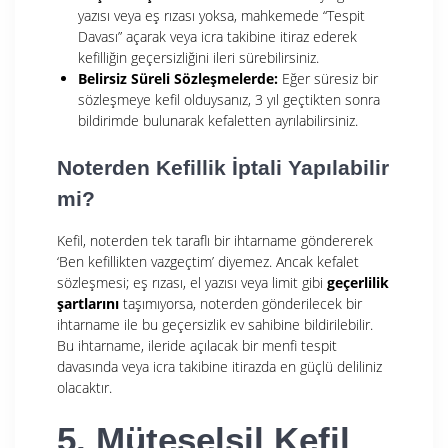
yazısı veya eş rızası yoksa, mahkemede “Tespit
Davası” açarak veya icra takibine itiraz ederek
kefilliğin geçersizliğini ileri sürebilirsiniz.
Belirsiz Süreli Sözleşmelerde:
Eğer süresiz bir
sözleşmeye kefil olduysanız, 3 yıl geçtikten sonra
bildirimde bulunarak kefaletten ayrılabilirsiniz.
Noterden Kefillik İptali Yapılabilir
mi?
Kefil, noterden tek taraflı bir ihtarname göndererek
‘Ben kefillikten vazgeçtim’ diyemez. Ancak kefalet
sözleşmesi; eş rızası, el yazısı veya limit gibi
geçerlilik
şartlarını
taşımıyorsa, noterden gönderilecek bir
ihtarname ile bu geçersizlik ev sahibine bildirilebilir.
Bu ihtarname, ileride açılacak bir menfi tespit
davasında veya icra takibine itirazda en güçlü deliliniz
olacaktır.
5. Müteselsil Kefil