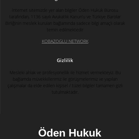
İnternet sitemizde yer alan bilgiler Öden Hukuk Bürosu
tarafından, 1136 sayılı Avukatlık Kanun’u ve Türkiye Barolar
Birliğinin meslek kuruları bağlamında sadece bilgi amaçlı olarak
temin edilmektedir
KOBAZOGLU NETWORK
Gizlilik
Mesleki ahlak ve profesyonellik ile hizmet vermekteyiz. Bu
bağlamda müvekkillerimiz ile görüşmelerimiz ve yapılan
çalışmalar da elde edilen kişisel / tüzel bilgiler tamamen gizli
tutulmaktadır.
Öden Hukuk