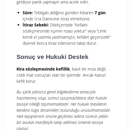
geldiyse panik yapmayın ama acele edin.
Süre:
Tebligatı aldığınız günden itibaren
7 gün
içinde İcra Dairesine itiraz etmelisiniz.
İtiraz Sebebi:
Dilekçenizde “Kefalet
sözleşmesinde eşimin rızası yoktur” veya “Limit
kendi el yazımla yazılmamıştır, kefalet geçersizdir”
diyerek borca itiraz ederseniz takip durur.
Sonuç ve Hukuki Destek
Kira sözleşmesinde kefillik
, basit bir imza değil,
ciddi mali sonuçları olan bir işlemdir. Ancak Kanun
kefili korur.
Bu içerik yalnızca genel bilgilendirme amacıyla
hazırlanmış olup, somut uyuşmazlıklara dair hukuki
tavsiye niteliği taşımamaktadır. Her hukuki meselenin
kendine özgü dinamikleri bulunduğu unutulmamalıdır.
Hak kayıplarının önüne geçilmesi adına sürecin yetkin
bir avukat marifetiyle takip edilmesi önemle tavsiye
olunur.