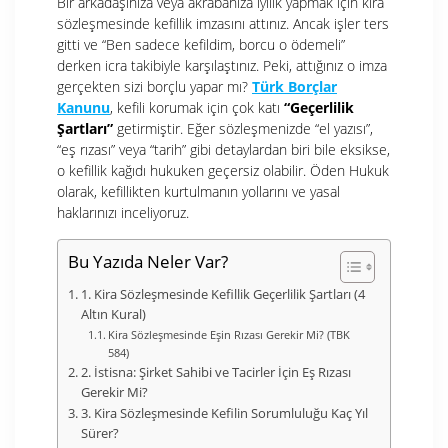
Bir arkadaşınıza veya akrabanıza iyilik yapmak için kira
sözleşmesinde kefillik imzasını attınız. Ancak işler ters
gitti ve “Ben sadece kefildim, borcu o ödemeli”
derken icra takibiyle karşılaştınız. Peki, attığınız o imza
gerçekten sizi borçlu yapar mı?
Türk Borçlar
Kanunu
, kefili korumak için çok katı
“Geçerlilik
Şartları”
getirmiştir. Eğer sözleşmenizde “el yazısı”,
“eş rızası” veya “tarih” gibi detaylardan biri bile eksikse,
o kefillik kağıdı hukuken geçersiz olabilir. Öden Hukuk
olarak, kefillikten kurtulmanın yollarını ve yasal
haklarınızı inceliyoruz.
Bu Yazıda Neler Var?
1. Kira Sözleşmesinde Kefillik Geçerlilik Şartları (4
Altın Kural)
Kira Sözleşmesinde Eşin Rızası Gerekir Mi? (TBK
584)
2. İstisna: Şirket Sahibi ve Tacirler İçin Eş Rızası
Gerekir Mi?
3. Kira Sözleşmesinde Kefilin Sorumluluğu Kaç Yıl
Sürer?