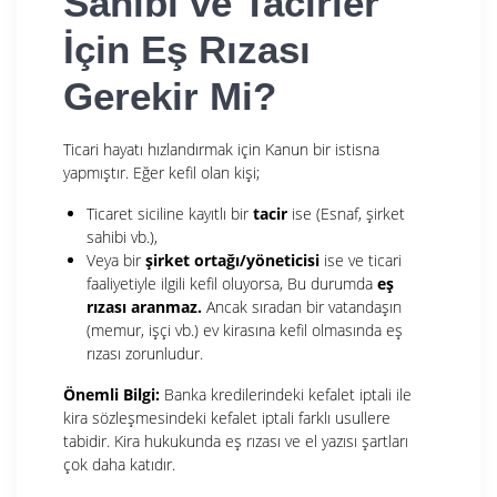
Sahibi ve Tacirler
İçin Eş Rızası
Gerekir Mi?
Ticari hayatı hızlandırmak için Kanun bir istisna
yapmıştır. Eğer kefil olan kişi;
Ticaret siciline kayıtlı bir
tacir
ise (Esnaf, şirket
sahibi vb.),
Veya bir
şirket ortağı/yöneticisi
ise ve ticari
faaliyetiyle ilgili kefil oluyorsa, Bu durumda
eş
rızası aranmaz.
Ancak sıradan bir vatandaşın
(memur, işçi vb.) ev kirasına kefil olmasında eş
rızası zorunludur.
Önemli Bilgi:
Banka kredilerindeki kefalet iptali ile
kira sözleşmesindeki kefalet iptali farklı usullere
tabidir. Kira hukukunda eş rızası ve el yazısı şartları
çok daha katıdır.