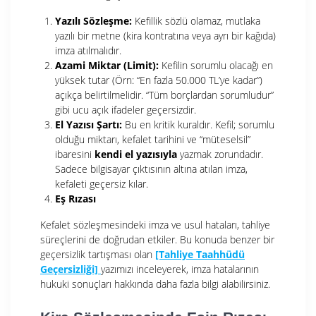
Yazılı Sözleşme:
Kefillik sözlü olamaz, mutlaka
yazılı bir metne (kira kontratına veya ayrı bir kağıda)
imza atılmalıdır.
Azami Miktar (Limit):
Kefilin sorumlu olacağı en
yüksek tutar (Örn: “En fazla 50.000 TL’ye kadar”)
açıkça belirtilmelidir. “Tüm borçlardan sorumludur”
gibi ucu açık ifadeler geçersizdir.
El Yazısı Şartı:
Bu en kritik kuraldır. Kefil; sorumlu
olduğu miktarı, kefalet tarihini ve “müteselsil”
ibaresini
kendi el yazısıyla
yazmak zorundadır.
Sadece bilgisayar çıktısının altına atılan imza,
kefaleti geçersiz kılar.
Eş Rızası
Kefalet sözleşmesindeki imza ve usul hataları, tahliye
süreçlerini de doğrudan etkiler. Bu konuda benzer bir
geçersizlik tartışması olan
[Tahliye Taahhüdü
Geçersizliği]
yazımızı inceleyerek, imza hatalarının
hukuki sonuçları hakkında daha fazla bilgi alabilirsiniz.