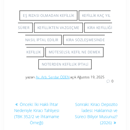
EŞ RIZASI OLMADAN KEFILLIK
KEFILLIK KAÇ YIL
SÜRER
KEFILLIKTEN VAZGEÇME
KIRA KEFILLIĞI
NASIL IPTAL EDILIR
KIRA SÖZLEŞMESINDE
KEFILLIK
MÜTESELSIL KEFIL NE DEMEK
NOTERDEN KEFILLIK IPTALI
yazarı
Av. Arb. Serdar ÖDEN
açık Ağustos 19, 2025
0
Yazı
Önceki
Sonraki
Önceki:
İki Haklı İhtar
Sonraki:
Kiracı Depozito
yazı:
yazı:
gezinmesi
Nedeniyle Kiracı Tahliyesi
İadesi: Haklarınızı ve
(TBK 352/2 ve İhtarname
Süreci Biliyor Musunuz?
Örneği)
(2026)