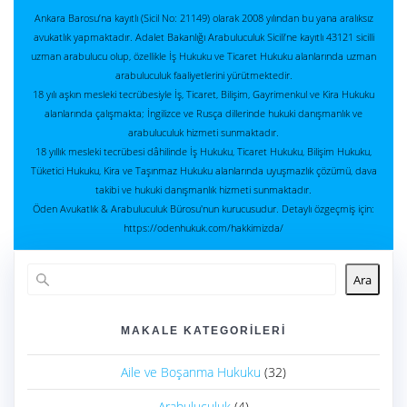
Ankara Barosu’na kayıtlı (Sicil No: 21149) olarak 2008 yılından bu yana aralıksız
avukatlık yapmaktadır. Adalet Bakanlığı Arabuluculuk Sicili’ne kayıtlı 43121 sicilli
uzman arabulucu olup, özellikle İş Hukuku ve Ticaret Hukuku alanlarında uzman
arabuluculuk faaliyetlerini yürütmektedir.
18 yılı aşkın mesleki tecrübesiyle İş, Ticaret, Bilişim, Gayrimenkul ve Kira Hukuku
alanlarında çalışmakta; İngilizce ve Rusça dillerinde hukuki danışmanlık ve
arabuluculuk hizmeti sunmaktadır.
18 yıllık mesleki tecrübesi dâhilinde İş Hukuku, Ticaret Hukuku, Bilişim Hukuku,
Tüketici Hukuku, Kira ve Taşınmaz Hukuku alanlarında uyuşmazlık çözümü, dava
takibi ve hukuki danışmanlık hizmeti sunmaktadır.
Öden Avukatlık & Arabuluculuk Bürosu'nun kurucusudur. Detaylı özgeçmiş için:
https://odenhukuk.com/hakkimizda/
Ara
MAKALE KATEGORILERI
Aile ve Boşanma Hukuku
(32)
Arabuluculuk
(4)