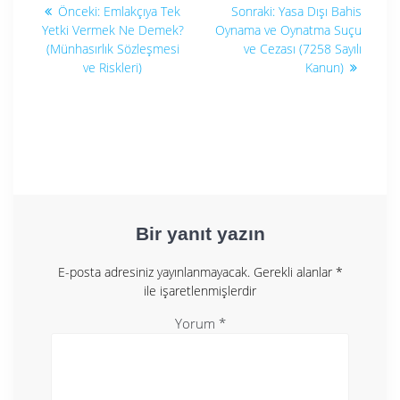
Yazı
Önceki
Sonraki
Önceki:
Emlakçıya Tek
Sonraki:
Yasa Dışı Bahis
yazı:
yazı:
gezinmesi
Yetki Vermek Ne Demek?
Oynama ve Oynatma Suçu
(Münhasırlık Sözleşmesi
ve Cezası (7258 Sayılı
ve Riskleri)
Kanun)
Bir yanıt yazın
E-posta adresiniz yayınlanmayacak.
Gerekli alanlar
*
ile işaretlenmişlerdir
Yorum
*