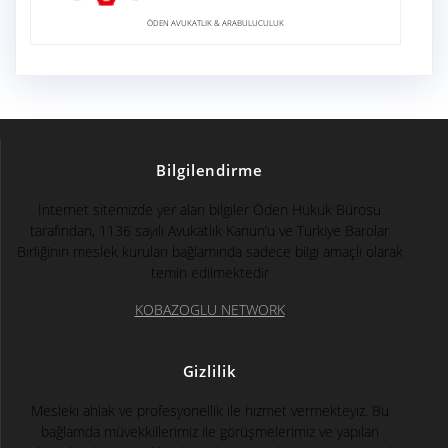
ÖDEN AVUKATLIK & ARABULUCULUK
Bilgilendirme
İnternet sitemizde yer alan bilgiler Öden Hukuk Bürosu
tarafından, 1136 sayılı Avukatlık Kanun’u ve Türkiye Barolar
Birliğinin meslek kuruları bağlamında sadece bilgi amaçlı olarak
temin edilmektedir
KOBAZOGLU NETWORK
Gizlilik
Mesleki ahlak ve profesyonellik ile hizmet vermekteyiz. Bu
bağlamda müvekkillerimiz ile görüşmelerimiz ve yapılan