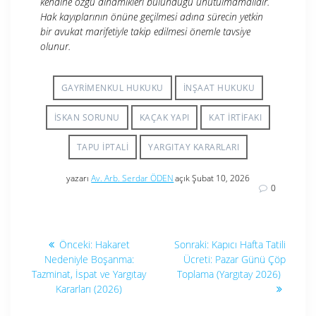
kendine özgü dinamikleri bulunduğu unutulmamalıdır.
Hak kayıplarının önüne geçilmesi adına sürecin yetkin
bir avukat marifetiyle takip edilmesi önemle tavsiye
olunur.
GAYRIMENKUL HUKUKU
İNŞAAT HUKUKU
İSKAN SORUNU
KAÇAK YAPI
KAT İRTIFAKI
TAPU IPTALI
YARGITAY KARARLARI
yazarı
Av. Arb. Serdar ÖDEN
açık Şubat 10, 2026
0
Yazı
Önceki
Sonraki
Önceki:
Hakaret
Sonraki:
Kapıcı Hafta Tatili
yazı:
yazı:
gezinmesi
Nedeniyle Boşanma:
Ücreti: Pazar Günü Çöp
Tazminat, İspat ve Yargıtay
Toplama (Yargıtay 2026)
Kararları (2026)