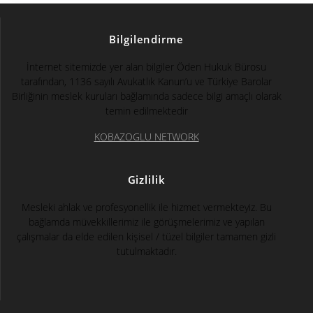
Bilgilendirme
İnternet sitemizde yer alan bilgiler Öden Hukuk Bürosu
tarafından, 1136 sayılı Avukatlık Kanun’u ve Türkiye Barolar
Birliğinin meslek kuruları bağlamında sadece bilgi amaçlı olarak
temin edilmektedir
KOBAZOGLU NETWORK
Gizlilik
Mesleki ahlak ve profesyonellik ile hizmet vermekteyiz. Bu
bağlamda müvekkillerimiz ile görüşmelerimiz ve yapılan
çalışmalar da elde edilen kişisel / tüzel bilgiler tamamen gizli
tutulmaktadır.