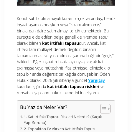
Konut sahibi olma hayali kuran birçok vatandaş, henüz
inşaat aşamasındayken veya “iskanı alınmamış”
binalardan daire satın almayı tercih etmektedir. Bu
süreçte elde edilen belge genellikle “Pembe Tapu”
olarak bilinen
kat irtifakı tapusu
dur. Ancak, kat
irtifakı tam mülkiyet demek değildir; binanın
tamamlanması ve yasal olması şartına bağlı bir “geçiş”
hakkıdır. Eğer inşaat ruhsata aykırıysa, kaçak kat
çıkılmışsa veya müteahhit iflas etmişse, elinizdeki o
tapu bir anda değersiz bir kağıda dönüşebilir. Öden
Hukuk olarak, 2026 yılı itibarıyla güncel
Yargıtay
kararları ışığında
kat irtifakı tapusu riskleri
ve
ruhsatsız yapıların hukuki akıbetini inceliyoruz.
Bu Yazıda Neler Var?
1. Kat İrtifakı Tapusu Riskleri Nelerdir? (Kaçak
Yapı Sorunu)
2. Topraktan Ev Alırken Kat İrtifakı Tapusu