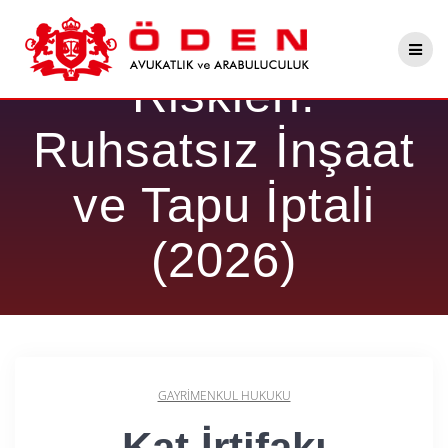
Skip
Kat İrtifakı Tapusu
to
content
Riskleri:
Ruhsatsız İnşaat
ve Tapu İptali
(2026)
GAYRIMENKUL HUKUKU
Kat İrtifakı