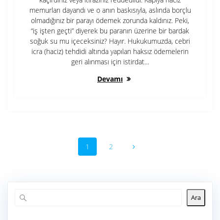
memurları dayandı ve o anın baskısıyla, aslında borçlu
olmadığınız bir parayı ödemek zorunda kaldınız. Peki,
“iş işten geçti” diyerek bu paranın üzerine bir bardak
soğuk su mu içeceksiniz? Hayır. Hukukumuzda, cebri
icra (haciz) tehdidi altında yapılan haksız ödemelerin
geri alınması için istirdat…
Devamı
Yazı
Sayfa
Sayfa
1
2
dolaşımı
Ara