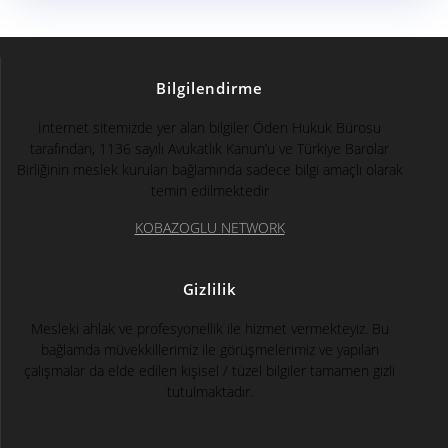
Bilgilendirme
İnternet sitemizde yer alan bilgiler Öden Hukuk Bürosu
tarafından, 1136 sayılı Avukatlık Kanun’u ve Türkiye Barolar
Birliğinin meslek kuruları bağlamında sadece bilgi amaçlı olarak
temin edilmektedir
KOBAZOGLU NETWORK
Gizlilik
Mesleki ahlak ve profesyonellik ile hizmet vermekteyiz. Bu
bağlamda müvekkillerimiz ile görüşmelerimiz ve yapılan
çalışmalar da elde edilen kişisel / tüzel bilgiler tamamen gizli
tutulmaktadır.