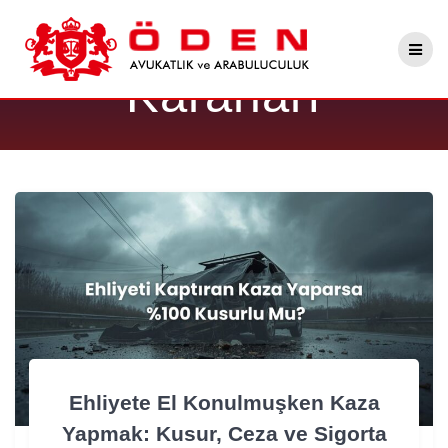
Skip
Etiket:
Yargıtay
to
content
Kararları
Ehliyete El Konulmuşken Kaza
Yapmak: Kusur, Ceza ve Sigorta