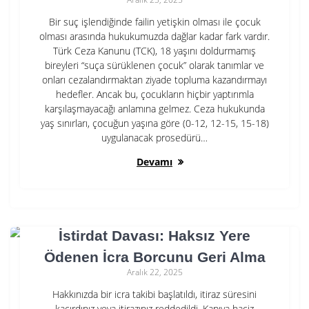
Bir suç işlendiğinde failin yetişkin olması ile çocuk
olması arasında hukukumuzda dağlar kadar fark vardır.
Türk Ceza Kanunu (TCK), 18 yaşını doldurmamış
bireyleri “suça sürüklenen çocuk” olarak tanımlar ve
onları cezalandırmaktan ziyade topluma kazandırmayı
hedefler. Ancak bu, çocukların hiçbir yaptırımla
karşılaşmayacağı anlamına gelmez. Ceza hukukunda
yaş sınırları, çocuğun yaşına göre (0-12, 12-15, 15-18)
uygulanacak prosedürü…
Devamı
İstirdat Davası: Haksız Yere
Ödenen İcra Borcunu Geri Alma
Aralık 22, 2025
Hakkınızda bir icra takibi başlatıldı, itiraz süresini
kaçırdınız veya itirazınız reddedildi. Kapıya haciz