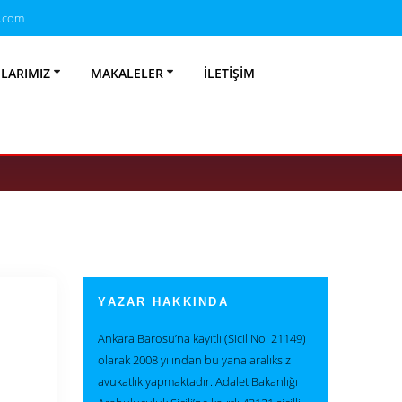
.com
r Mu? Yasal
NLARIMIZ
MAKALELER
İLETIŞIM
arı (2026)
YAZAR HAKKINDA
Ankara Barosu’na kayıtlı (Sicil No: 21149)
olarak 2008 yılından bu yana aralıksız
avukatlık yapmaktadır. Adalet Bakanlığı