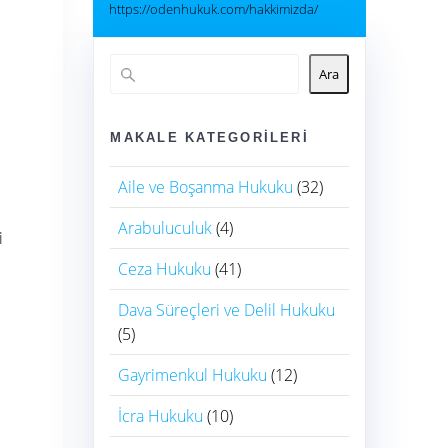
https://odenhukuk.com/hakkimizda/
Ara
MAKALE KATEGORILERI
Aile ve Boşanma Hukuku
(32)
Arabuluculuk
(4)
i
Ceza Hukuku
(41)
Dava Süreçleri ve Delil Hukuku
(5)
Gayrimenkul Hukuku
(12)
İcra Hukuku
(10)