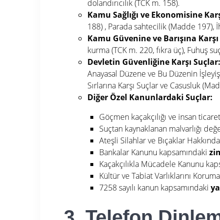
dolandırıcılık (TCK m. 158)
.
Kamu Sağlığı ve Ekonomisine Karş
188)
, Parada sahtecilik (Madde 197), 
Kamu Güvenine ve Barışına Karşı 
kurma (TCK m. 220, fıkra üç)
, Fuhuş su
Devletin Güvenliğine Karşı Suçlar
Anayasal Düzene ve Bu Düzenin İşleyiş
Sırlarına Karşı Suçlar ve Casusluk (Mad
Diğer Özel Kanunlardaki Suçlar:
Göçmen kaçakçılığı ve insan ticaret
Suçtan kaynaklanan malvarlığı değ
Ateşli Silahlar ve Bıçaklar Hakkı
Bankalar Kanunu kapsamındaki
zi
Kaçakçılıkla Mücadele Kanunu kaps
Kültür ve Tabiat Varlıklarını Koru
7258 sayılı kanun kapsamındaki
ya
3. Telefon Dinlem