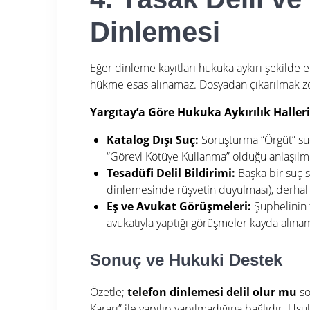
Dinlemesi
Eğer dinleme kayıtları hukuka aykırı şekilde e
hükme esas alınamaz. Dosyadan çıkarılmak z
Yargıtay’a Göre Hukuka Aykırılık Halleri
Katalog Dışı Suç:
Soruşturma “Örgüt” su
“Görevi Kötüye Kullanma” olduğu anlaşılmış
Tesadüfi Delil Bildirimi:
Başka bir suç s
dinlemesinde rüşvetin duyulması), derhal s
Eş ve Avukat Görüşmeleri:
Şüphelinin t
avukatıyla yaptığı görüşmeler kayda alına
Sonuç ve Hukuki Destek
Özetle;
telefon dinlemesi delil olur mu
so
Kararı” ile yapılıp yapılmadığına bağlıdır. U