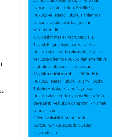
Arabuluculuk Sicili’ne kayıtlı 43121 sicilli
uzman arabulucu olup, özellikle İş
Hukuku ve Ticaret Hukuku alanlarında
uzman arabuluculuk faaliyetlerini
yürütmektedir.
18 yılı aşkın mesleki tecrübesiyle İş,
Ticaret, Bilişim, Gayrimenkul ve Kira
Hukuku alanlarında çalışmakta; İngilizce
ve Rusça dillerinde hukuki danışmanlık ve
i
arabuluculuk hizmeti sunmaktadır.
18 yıllık mesleki tecrübesi dâhilinde İş
Hukuku, Ticaret Hukuku, Bilişim Hukuku,
Tüketici Hukuku, Kira ve Taşınmaz
za
Hukuku alanlarında uyuşmazlık çözümü,
dava takibi ve hukuki danışmanlık hizmeti
sunmaktadır.
Öden Avukatlık & Arabuluculuk
Bürosu'nun kurucusudur. Detaylı
özgeçmiş için: