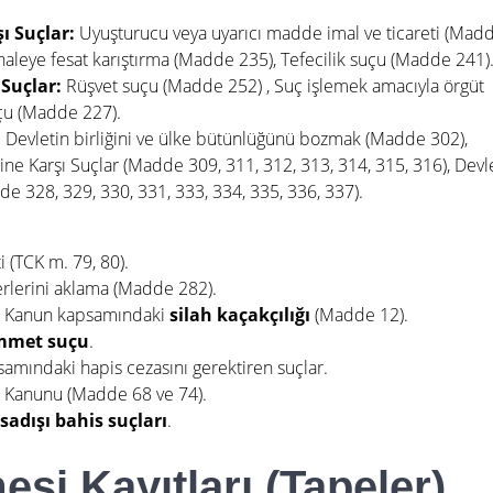
ı Suçlar:
Uyuşturucu veya uyarıcı madde imal ve ticareti (Mad
İhaleye fesat karıştırma (Madde 235)
, Tefecilik suçu (Madde 241)
Suçlar:
Rüşvet suçu (Madde 252)
, Suç işlemek amacıyla örgüt
çu (Madde 227).
:
Devletin birliğini ve ülke bütünlüğünü bozmak (Madde 302),
ine Karşı Suçlar (Madde 309, 311, 312, 313, 314, 315, 316)
, Devl
de 328, 329, 330, 331, 333, 334, 335, 336, 337).
i (TCK m. 79, 80).
erlerini aklama (Madde 282).
nda Kanun kapsamındaki
silah kaçakçılığı
(Madde 12).
mmet suçu
.
amındaki hapis cezasını gerektiren suçlar.
ma Kanunu (Madde 68 ve 74).
sadışı bahis suçları
.
esi Kayıtları (Tapeler)