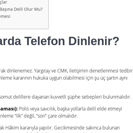
çlar
 Başına Delil Olur Mu?
lemesi
rda Telefon Dinlenir?
rak dinlenemez. Yargıtay ve CMK, iletişimin denetlenmesi tedbir
nleme kararının hukuka uygun olabilmesi için şu üç şartın aynı
somut delillere dayanan kuvvetli şüphe sebepleri bulunmalıdır
.
aması):
Polis veya savcılık, başka yollarla delil elde etmeyi
nleme “ilk” değil, “son” çare olmalıdır
.
ak Hâkim kararıyla yapılır.
Gecikmesinde sakınca bulunan