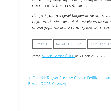
denetiminde bozma sebebidir.
Bu içerik yalnızca genel bilgilendirme amacıyla
taşımamaktadır. Her hukuki meselenin kendine
önüne geçilmesi adına sürecin yetkin bir avukat
CMK 135
KATALOG SUÇLAR
TAPE KAYITL
yazarı
Av. Arb. Serdar ÖDEN
açık Ocak 21, 2026
Yazı
Önceki
Önceki:
Rüşvet Suçu ve Cezası: Deliller, İspat
yazı:
Beraat (2026 Yargıtay)
gezinmesi