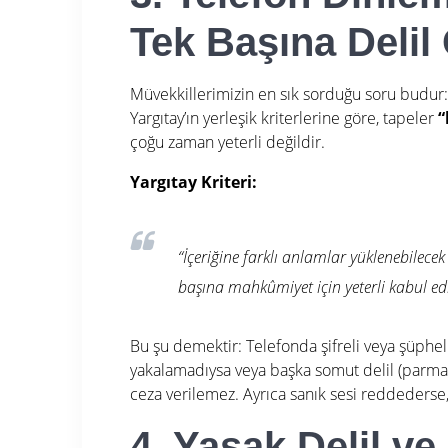
Tek Başına Delil
Müvekkillerimizin en sık sorduğu soru budur
Yargıtay’ın yerleşik kriterlerine göre, tapeler
“
çoğu zaman yeterli değildir.
Yargıtay Kriteri:
“İçeriğine farklı anlamlar yüklenebilec
başına mahkûmiyet için yeterli kabul edi
Bu şu demektir: Telefonda şifreli veya şüpheli 
yakalamadıysa veya başka somut delil (parmak
ceza verilemez.
Ayrıca sanık sesi reddederse
4. Yasak Delil ve