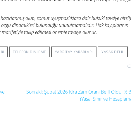
 hazırlanmış olup, somut uyuşmazlıklara dair hukuki tavsiye niteli
 özgü dinamikleri bulunduğu unutulmamalıdır. Hak kayıplarının
 marifetiyle takip edilmesi önemle tavsiye olunur.
ARI
TELEFON DINLEME
YARGITAY KARARLARI
YASAK DELIL
Sonraki
 ve
Sonraki:
Şubat 2026 Kira Zam Oranı Belli Oldu: % 
yazı:
(Yasal Sınır ve Hesaplam