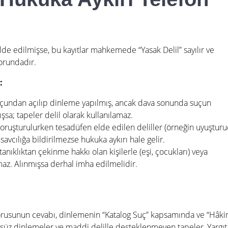
lde edilmişse, bu kayıtlar mahkemede “Yasak Delil” sayılır ve
orundadır.
:
çundan açılıp dinleme yapılmış, ancak dava sonunda suçun
sa; tapeler delil olarak kullanılamaz
.
oruşturulurken tesadüfen elde edilen deliller (örneğin uyuştur
avcılığa bildirilmezse hukuka aykırı hale gelir
.
anıklıktan çekinme hakkı olan kişilerle (eşi, çocukları) veya
maz.
Alınmışsa derhal imha edilmelidir
.
rusunun cevabı, dinlemenin “Katalog Suç” kapsamında ve “Hâk
sulsüz dinlemeler ve maddi delille desteklenmeyen tapeler, Yargıt