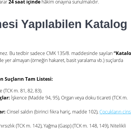
karar
24 saat içinde
hâkim onayına sunulmalıdır
.
mesi Yapılabilen Katalog
lemez. Bu tedbir sadece CMK 135/8. maddesinde sayılan
“Katal
de yer almayan (örneğin hakaret, basit yaralama vb.) suçlarda
en Suçların Tam Listesi:
 (TCK m. 81, 82, 83)
.
çlar:
İşkence (Madde 94, 95)
, Organ veya doku ticareti (TCK m.
ar:
Cinsel saldırı (birinci fıkra hariç, madde 102),
Çocukların cins
 hırsızlık (TCK m. 142), Yağma (Gasp) (TCK m. 148, 149), Nitelikli