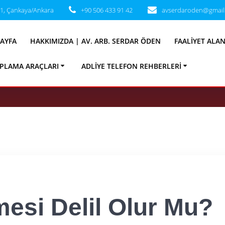
31, Çankaya/Ankara
+90 506 433 91 42
avserdaroden@gmail
nlemesi Delil Olu
AYFA
HAKKIMIZDA | AV. ARB. SERDAR ÖDEN
FAALIYET ALA
ve Yargıtay Kararl
PLAMA ARAÇLARI
ADLIYE TELEFON REHBERLERI
mesi Delil Olur Mu?