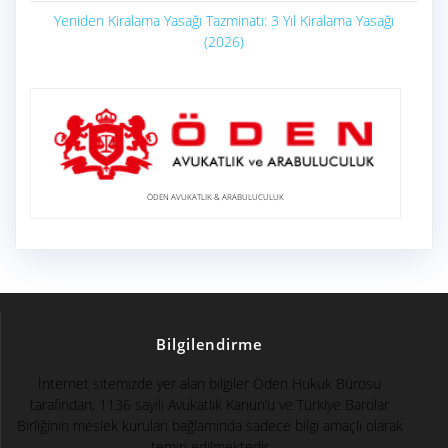
Yeniden Kiralama Yasağı Tazminatı: 3 Yıl Kiralama Yasağı
(2026)
ÖDEN AVUKATLIK & ARABULUCULUK
Bilgilendirme
İnternet sitemizde yer alan bilgiler Öden Hukuk Bürosu
tarafından, 1136 sayılı Avukatlık Kanun’u ve Türkiye Barolar
Birliğinin meslek kuruları bağlamında sadece bilgi amaçlı olarak
temin edilmektedir