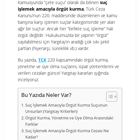
Kamuoyunda “çete suçu” olarak da bilinen
suç
işlemek amacıyla örgüt kurma
, Türk Ceza
Kanunu’nun 220. maddesinde düzenlenen ve kamu
barışına karşı işlenen suçlar kategorisinde yer alan
ağır bir suçtur. Ancak her “birlikte suç işleme” hali
örgüt değildir. Hukukumuzda bir yapının “örgüt”
sayılabilmesi için Yargıtay’ın aradığı çok sıkı şekil
şartları (hiyerarşi, süreklilik vb.) vardır.
Bu yazıda,
TCK
220 kapsamındaki örgüt kurma,
yönetme ve üye olma suçlarını, ispat yöntemlerini ve
verilen cezaları güncel Yargıtay kararları
ışığında
inceliyoruz.
Bu Yazıda Neler Var?
Suç İşlemek Amacıyla Örgüt Kurma Suçunun
Unsurları (Yargıtay Kriterleri)
Örgüt Kurma, Yönetme ve Üye Olma Arasındaki
Farklar
Suç İşlemek Amacıyla Örgüt Kurma Cezası Ne
Kadar?