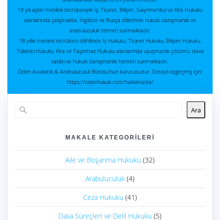
18 yılı aşkın mesleki tecrübesiyle İş, Ticaret, Bilişim, Gayrimenkul ve Kira Hukuku
alanlarında çalışmakta; İngilizce ve Rusça dillerinde hukuki danışmanlık ve
arabuluculuk hizmeti sunmaktadır.
18 yıllık mesleki tecrübesi dâhilinde İş Hukuku, Ticaret Hukuku, Bilişim Hukuku,
Tüketici Hukuku, Kira ve Taşınmaz Hukuku alanlarında uyuşmazlık çözümü, dava
takibi ve hukuki danışmanlık hizmeti sunmaktadır.
Öden Avukatlık & Arabuluculuk Bürosu'nun kurucusudur. Detaylı özgeçmiş için:
https://odenhukuk.com/hakkimizda/
Ara
MAKALE KATEGORILERI
Aile ve Boşanma Hukuku
(32)
Arabuluculuk
(4)
Ceza Hukuku
(41)
Dava Süreçleri ve Delil Hukuku
(5)