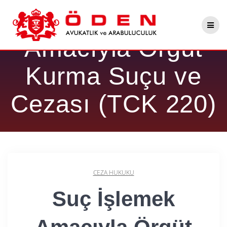
Skip
Suç İşlemek
to
content
Amacıyla Örgüt
Kurma Suçu ve
Cezası (TCK 220)
CEZA HUKUKU
Suç İşlemek