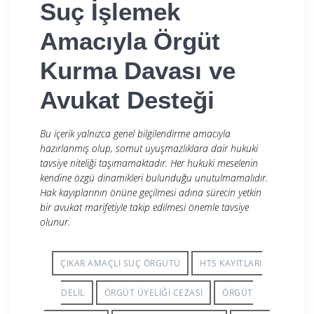
Suç İşlemek
Amacıyla Örgüt
Kurma Davası ve
Avukat Desteği
Bu içerik yalnızca genel bilgilendirme amacıyla
hazırlanmış olup, somut uyuşmazlıklara dair hukuki
tavsiye niteliği taşımamaktadır. Her hukuki meselenin
kendine özgü dinamikleri bulunduğu unutulmamalıdır.
Hak kayıplarının önüne geçilmesi adına sürecin yetkin
bir avukat marifetiyle takip edilmesi önemle tavsiye
olunur.
ÇIKAR AMAÇLI SUÇ ÖRGÜTÜ
HTS KAYITLARI
DELIL
ÖRGÜT ÜYELIĞI CEZASI
ÖRGÜT