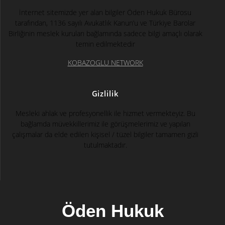
İnternet sitemizde yer alan bilgiler Öden Hukuk Bürosu
tarafından, 1136 sayılı Avukatlık Kanun’u ve Türkiye Barolar
Birliğinin meslek kuruları bağlamında sadece bilgi amaçlı olarak
temin edilmektedir
KOBAZOGLU NETWORK
Gizlilik
Mesleki ahlak ve profesyonellik ile hizmet vermekteyiz. Bu
bağlamda müvekkillerimiz ile görüşmelerimiz ve yapılan
çalışmalar da elde edilen kişisel / tüzel bilgiler tamamen gizli
tutulmaktadır.
Öden Hukuk