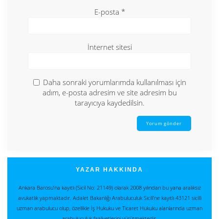
E-posta
*
İnternet sitesi
Daha sonraki yorumlarımda kullanılması için
adım, e-posta adresim ve site adresim bu
tarayıcıya kaydedilsin.
YAZAR HAKKINDA
Ankara Barosu’na kayıtlı (Sicil No: 21149) olarak 2008 yılından bu yana aralıksız
avukatlık yapmaktadır. Adalet Bakanlığı Arabuluculuk Sicili’ne kayıtlı 43121 sicilli
uzman arabulucu olup, özellikle İş Hukuku ve Ticaret Hukuku alanlarında uzman
arabuluculuk faaliyetlerini yürütmektedir.