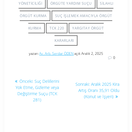
YÖNETICILIĞI
ÖRGÜTE YARDIM SUÇU
SILAHLI
ÖRGÜT KURMA
SUÇ IŞLEMEK AMACIYLA ÖRGÜT
KURMA
TCK 220
YARGITAY ÖRGÜT
KARARLARI
yazarı
Av. Arb. Serdar ÖDEN
açık Aralık 2, 2025
0
Yazı
Önceki
Önceki:
Suç Delillerini
Sonraki
Sonraki:
Aralık 2025 Kira
yazı:
gezinmesi
Yok Etme, Gizleme veya
yazı:
Artış Oranı 35,91 Oldu
Değiştirme Suçu (TCK
(Konut ve İşyeri)
281)