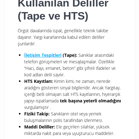
Kullanılan Deliller
(Tape ve HTS)
Örgüt davalarında ispat, genellikle teknik takibe
dayanır.
Yargı kararlarında
kabul edilen deliller
şunlardır:
İletişim Tespitleri
(Tape):
Sanıklar arasındaki
telefon görüşmeleri ve mesajlaşmalar. Özellikle
“Hacı, dayı, emanet, beton” gibi şifreli ifadeler ve
kod adları delil sayılır.
HTS Kayıtları:
Kimin kimi, ne zaman, nerede
aradığını gösteren sinyal bilgileridir.
Ancak Yargıtay,
içeriği belli olmayan salt HTS kayıtlarının, hiyerarşik
yapıyı ispatlamada
tek başına yeterli olmadığını
vurgulamıştır
.
Fiziki Takip:
Sanıkların otel veya yemek
buluşmalarının polis tarafından izlenmesi.
Maddi Deliller:
Ele geçirilen silahlar, yüksek
miktarda nakit para veya uyuşturucu maddeler.