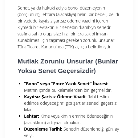
Senet, ya da hukuki adıyla bono, düzenleyenin
(borçlunun), lehtara (alacaklıya) belirli bir bedeli, belirli
bir vadede kayıtsız şartsız ödeme vaadini içeren
kıymetli bir evraktır. Bir senedin “kambiyo senedi”
vasfına sahip olup, size hızlı bir icra takibi imkanı
sunabilmesi için taşıması gereken zorunlu unsurlar
Türk Ticaret Kanunu’nda (TTK) açıkça belirtilmiştir.
Mutlak Zorunlu Unsurlar (Bunlar
Yoksa Senet Geçersizdir)
“Bono” veya “Emre Yazılı Senet” İbaresi:
Metnin içinde bu kelimelerden biri geçmelidir.
Kayıtsız Şartsız Ödeme Vaadi:
“Mal teslim
edilince ödeyeceğim” gibi şartlar senedi geçersiz
kılar.
Lehtar:
Kime veya kimin emrine ödeneceğinin
(alacaklının) adı yazılı olmalıdır.
Düzenleme Tarihi:
Senedin düzenlendiği gün, ay
ve yıl.