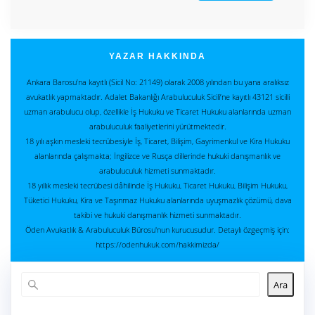
YAZAR HAKKINDA
Ankara Barosu’na kayıtlı (Sicil No: 21149) olarak 2008 yılından bu yana aralıksız
avukatlık yapmaktadır. Adalet Bakanlığı Arabuluculuk Sicili’ne kayıtlı 43121 sicilli
uzman arabulucu olup, özellikle İş Hukuku ve Ticaret Hukuku alanlarında uzman
arabuluculuk faaliyetlerini yürütmektedir.
18 yılı aşkın mesleki tecrübesiyle İş, Ticaret, Bilişim, Gayrimenkul ve Kira Hukuku
alanlarında çalışmakta; İngilizce ve Rusça dillerinde hukuki danışmanlık ve
arabuluculuk hizmeti sunmaktadır.
18 yıllık mesleki tecrübesi dâhilinde İş Hukuku, Ticaret Hukuku, Bilişim Hukuku,
Tüketici Hukuku, Kira ve Taşınmaz Hukuku alanlarında uyuşmazlık çözümü, dava
takibi ve hukuki danışmanlık hizmeti sunmaktadır.
Öden Avukatlık & Arabuluculuk Bürosu'nun kurucusudur. Detaylı özgeçmiş için:
https://odenhukuk.com/hakkimizda/
Ara