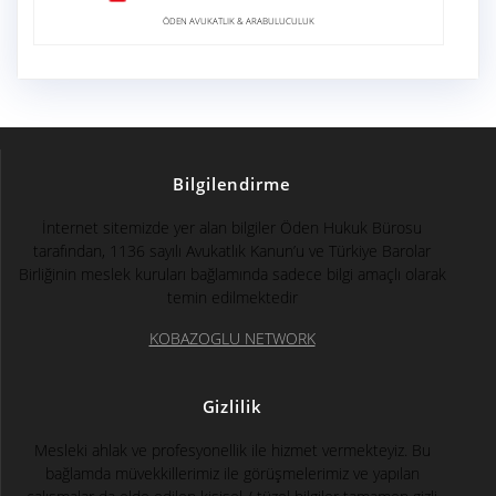
ÖDEN AVUKATLIK & ARABULUCULUK
Bilgilendirme
İnternet sitemizde yer alan bilgiler Öden Hukuk Bürosu
tarafından, 1136 sayılı Avukatlık Kanun’u ve Türkiye Barolar
Birliğinin meslek kuruları bağlamında sadece bilgi amaçlı olarak
temin edilmektedir
KOBAZOGLU NETWORK
Gizlilik
Mesleki ahlak ve profesyonellik ile hizmet vermekteyiz. Bu
bağlamda müvekkillerimiz ile görüşmelerimiz ve yapılan