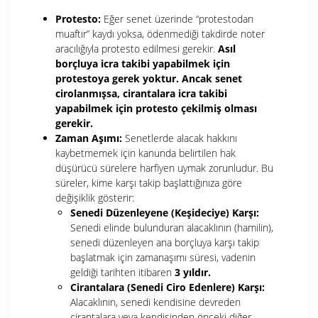
Protesto:
Eğer senet üzerinde “protestodan
muaftır” kaydı yoksa, ödenmediği takdirde noter
aracılığıyla protesto edilmesi gerekir.
Asıl
borçluya icra takibi yapabilmek için
protestoya gerek yoktur. Ancak senet
cirolanmışsa, cirantalara icra takibi
yapabilmek için protesto çekilmiş olması
gerekir.
Zaman Aşımı:
Senetlerde alacak hakkını
kaybetmemek için kanunda belirtilen hak
düşürücü sürelere harfiyen uymak zorunludur. Bu
süreler, kime karşı takip başlattığınıza göre
değişiklik gösterir:
Senedi Düzenleyene (Keşideciye) Karşı:
Senedi elinde bulunduran alacaklının (hamilin),
senedi düzenleyen ana borçluya karşı takip
başlatmak için zamanaşımı süresi, vadenin
geldiği tarihten itibaren
3 yıldır.
Cirantalara (Senedi Ciro Edenlere) Karşı:
Alacaklının, senedi kendisine devreden
cirantalara veya kendisinden önceki diğer