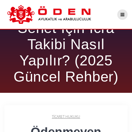
Skip
Ödenmeyen
to
content
Senet İçin İcra
Takibi Nasıl
Yapılır? (2025
Güncel Rehber)
TICARET HUKUKU
Ödenmeyen