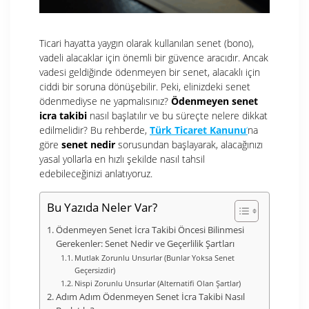
Ticari hayatta yaygın olarak kullanılan senet (bono),
vadeli alacaklar için önemli bir güvence aracıdır. Ancak
vadesi geldiğinde ödenmeyen bir senet, alacaklı için
ciddi bir soruna dönüşebilir. Peki, elinizdeki senet
ödenmediyse ne yapmalısınız?
Ödenmeyen senet
icra takibi
nasıl başlatılır ve bu süreçte nelere dikkat
edilmelidir? Bu rehberde,
Türk Ticaret Kanunu
‘
na
göre
senet nedir
sorusundan başlayarak, alacağınızı
yasal yollarla en hızlı şekilde nasıl tahsil
edebileceğinizi anlatıyoruz.
Bu Yazıda Neler Var?
Ödenmeyen Senet İcra Takibi Öncesi Bilinmesi
Gerekenler: Senet Nedir ve Geçerlilik Şartları
Mutlak Zorunlu Unsurlar (Bunlar Yoksa Senet
Geçersizdir)
Nispi Zorunlu Unsurlar (Alternatifi Olan Şartlar)
Adım Adım Ödenmeyen Senet İcra Takibi Nasıl