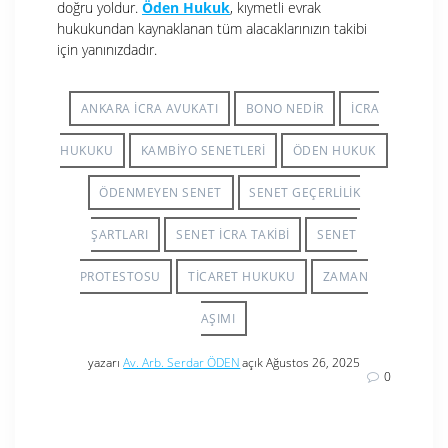
doğru yoldur.
Öden Hukuk
, kıymetli evrak
hukukundan kaynaklanan tüm alacaklarınızın takibi
için yanınızdadır.
ANKARA ICRA AVUKATI
BONO NEDIR
İCRA
HUKUKU
KAMBIYO SENETLERI
ÖDEN HUKUK
ÖDENMEYEN SENET
SENET GEÇERLILIK
ŞARTLARI
SENET İCRA TAKIBI
SENET
PROTESTOSU
TICARET HUKUKU
ZAMAN
AŞIMI
yazarı
Av. Arb. Serdar ÖDEN
açık Ağustos 26, 2025
0
Yazı