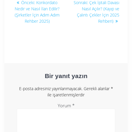
Önceki
Sonraki
Önceki:
Konkordato
Sonraki:
Çek İptali Davası
yazı:
yazı:
gezinmesi
Nedir ve Nasıl İlan Edilir?
Nasıl Açılır? (Kayıp ve
(Şirketler İçin Adım Adım
Çalıntı Çekler İçin 2025
Rehber 2025)
Rehberi)
Bir yanıt yazın
E-posta adresiniz yayınlanmayacak.
Gerekli alanlar
*
ile işaretlenmişlerdir
Yorum
*