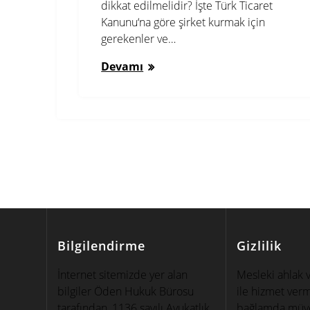
dikkat edilmelidir? İşte Türk Ticaret
Kanunu‘na göre şirket kurmak için
gerekenler ve…
Devamı
Bilgilendirme
Gizlilik
İnternet sitemizde yer alan
Mesleki ahlak 
bilgiler Öden Hukuk Bürosu
ile hizmet ver
tarafından, 1136 sayılı Avukatlık
bağlamda müvek