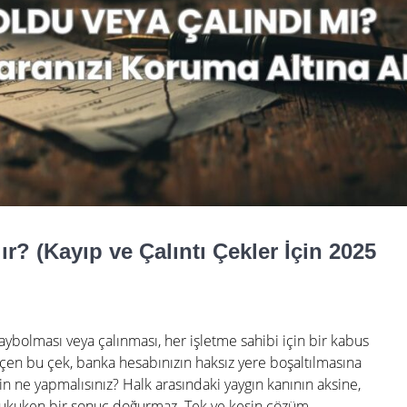
lır? (Kayıp ve Çalıntı Çekler İçin 2025
kaybolması veya çalınması, her işletme sahibi için bir kabus
geçen bu çek, banka hesabınızın haksız yere boşaltılmasına
in ne yapmalısınız? Halk arasındaki yaygın kanının aksine,
 hukuken bir sonuç doğurmaz. Tek ve kesin çözüm,…