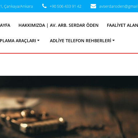
31, Çankaya/Ankara
+90 506 433 91 42
avserdaroden@gmail
iket:
Ticaret Huk
AYFA
HAKKIMIZDA | AV. ARB. SERDAR ÖDEN
FAALIYET ALA
PLAMA ARAÇLARI
ADLIYE TELEFON REHBERLERI