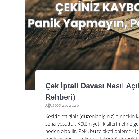
Çek İptali Davası Nasıl Açı
Rehberi)
Ağustos 26, 2025
Keşide ettiğiniz (düzenlediğiniz) bir çekin 
senaryosudur. Kötü niyetli kişilerin eline 
neden olabilir. Peki, bu felaketi önlemek iç
bankayı arayıp “çekimi iptal edin” demek