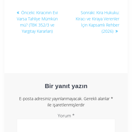
Yazı
Önceki
Sonraki
Önceki:
Kiracının Evi
Sonraki:
Kira Hukuku:
yazı:
yazı:
gezinmesi
Varsa Tahliye Mümkün
Kiracı ve Kiraya Verenler
mü? (TBK 352/3 ve
İçin Kapsamlı Rehber
Yargıtay Kararları)
(2026)
Bir yanıt yazın
E-posta adresiniz yayınlanmayacak.
Gerekli alanlar
*
ile işaretlenmişlerdir
Yorum
*