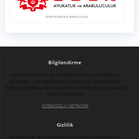
ÖDEN AVUKATLIK & ARABULUCULUK
Bilgilendirme
İnternet sitemizde yer alan bilgiler Öden Hukuk Bürosu
tarafından, 1136 sayılı Avukatlık Kanun’u ve Türkiye Barolar
Birliğinin meslek kuruları bağlamında sadece bilgi amaçlı olarak
temin edilmektedir
KOBAZOGLU NETWORK
Gizlilik
Mesleki ahlak ve profesyonellik ile hizmet vermekteyiz. Bu