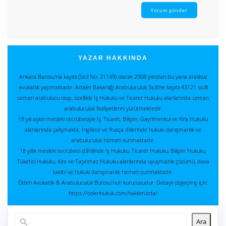
YAZAR HAKKINDA
Ankara Barosu’na kayıtlı (Sicil No: 21149) olarak 2008 yılından bu yana aralıksız
avukatlık yapmaktadır. Adalet Bakanlığı Arabuluculuk Sicili’ne kayıtlı 43121 sicilli
uzman arabulucu olup, özellikle İş Hukuku ve Ticaret Hukuku alanlarında uzman
arabuluculuk faaliyetlerini yürütmektedir.
18 yılı aşkın mesleki tecrübesiyle İş, Ticaret, Bilişim, Gayrimenkul ve Kira Hukuku
alanlarında çalışmakta; İngilizce ve Rusça dillerinde hukuki danışmanlık ve
arabuluculuk hizmeti sunmaktadır.
18 yıllık mesleki tecrübesi dâhilinde İş Hukuku, Ticaret Hukuku, Bilişim Hukuku,
Tüketici Hukuku, Kira ve Taşınmaz Hukuku alanlarında uyuşmazlık çözümü, dava
takibi ve hukuki danışmanlık hizmeti sunmaktadır.
Öden Avukatlık & Arabuluculuk Bürosu'nun kurucusudur. Detaylı özgeçmiş için:
https://odenhukuk.com/hakkimizda/
Ara