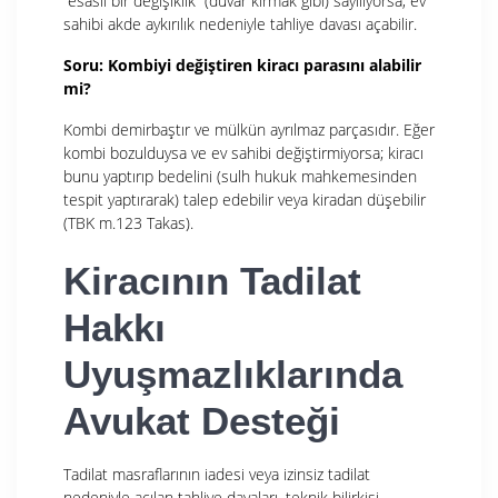
“esaslı bir değişiklik” (duvar kırmak gibi) sayılıyorsa, ev
sahibi akde aykırılık nedeniyle tahliye davası açabilir.
Soru: Kombiyi değiştiren kiracı parasını alabilir
mi?
Kombi demirbaştır ve mülkün ayrılmaz parçasıdır. Eğer
kombi bozulduysa ve ev sahibi değiştirmiyorsa; kiracı
bunu yaptırıp bedelini (sulh hukuk mahkemesinden
tespit yaptırarak) talep edebilir veya kiradan düşebilir
(TBK m.123 Takas).
Kiracının Tadilat
Hakkı
Uyuşmazlıklarında
Avukat Desteği
Tadilat masraflarının iadesi veya izinsiz tadilat
nedeniyle açılan tahliye davaları, teknik bilirkişi