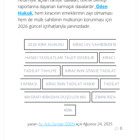
raporlarına dayanan karmaşık davalardır.
Öden
Hukuk
, hem kiracının emeklerinin zayi olmaması
hem de mülk sahibinin mülkünün korunması için
2026 güncel içtihatlarıyla yanınızdadır.
2026 KIRA HUKUKU
KIRACI EV SAHIBINDEN
HANGI TADILATLARI TALEP EDEBILIR
KIRACI
TADILAT TAHLIYE
KIRACININ IZINSIZ TADILAT
YAPMASI
KIRACININ TADILAT HAKKI
TADILAT
MASRAFI KIRADAN DÜŞÜLÜR MÜ
ZIMNI RIZA
KIRA
yazarı
Av. Arb. Serdar ÖDEN
açık Ağustos 24, 2025
0