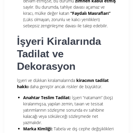
devam etmişse, bu durumu
zımnen kabul etmiş
sayılır. Bu durumda, tahliye davası açamaz ve
kiracı, mülke değer katan
“Faydalı Masrafları”
(Lüks olmayan, zorunlu ve kalıcı yenilikleri)
sebepsiz zenginleşme davası ile talep edebilir.
İşyeri Kiralarında
Tadilat ve
Dekorasyon
İşyeri ve dükkan kiralamalarında
kiracının tadilat
hakkı
daha geniştir ancak riskler de büyüktür.
Anahtar Teslim Tadilat:
İşyeri “natamam” (boş)
kiralanmışsa, yapılan zemin, tavan ve tesisat
yatırımlarının sözleşme sonunda ev sahibine
kalacağı veya söküleceği sözleşmede net
yazmalıdır.
Marka Kimliği:
Tabela ve dış cephe değişiklikleri