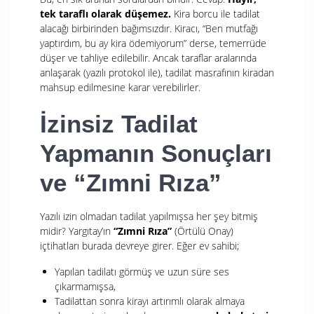
tek taraflı olarak düşemez.
Kira borcu ile tadilat
alacağı birbirinden bağımsızdır. Kiracı, “Ben mutfağı
yaptırdım, bu ay kira ödemiyorum” derse, temerrüde
düşer ve tahliye edilebilir. Ancak taraflar aralarında
anlaşarak (yazılı protokol ile), tadilat masrafının kiradan
mahsup edilmesine karar verebilirler.
İzinsiz Tadilat
Yapmanın Sonuçları
ve “Zımni Rıza”
Yazılı izin olmadan tadilat yapılmışsa her şey bitmiş
midir? Yargıtay’ın
“Zımni Rıza”
(Örtülü Onay)
içtihatları burada devreye girer. Eğer ev sahibi;
Yapılan tadilatı görmüş ve uzun süre ses
çıkarmamışsa,
Tadilattan sonra kirayı artırımlı olarak almaya