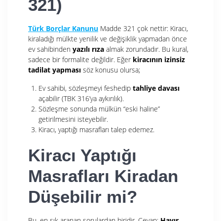
321)
Türk Borçlar Kanunu
Madde 321 çok nettir: Kiracı,
kiraladığı mülkte yenilik ve değişiklik yapmadan önce
ev sahibinden
yazılı rıza
almak zorundadır. Bu kural,
sadece bir formalite değildir. Eğer
kiracının izinsiz
tadilat yapması
söz konusu olursa;
Ev sahibi, sözleşmeyi feshedip
tahliye davası
açabilir (TBK 316’ya aykırılık).
Sözleşme sonunda mülkün “eski haline”
getirilmesini isteyebilir.
Kiracı, yaptığı masrafları talep edemez.
Kiracı Yaptığı
Masrafları Kiradan
Düşebilir mi?
Bu, en sık aranan sorulardan biridir. Cevap:
Hayır,