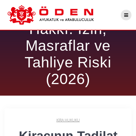
Skip
Kiracının Tadilat
to
content
Hakkı: İzin,
Masraflar ve
Tahliye Riski
(2026)
KIRA HUKUKU
Kiracının Tadilat