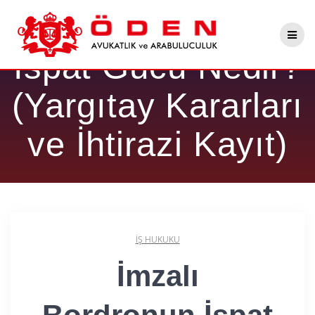
Skip
İmzalı Bordronun
to
content
İspat Gücü Nedir?
(Yargıtay Kararları
ve İhtirazi Kayıt)
İŞ HUKUKU
İmzalı