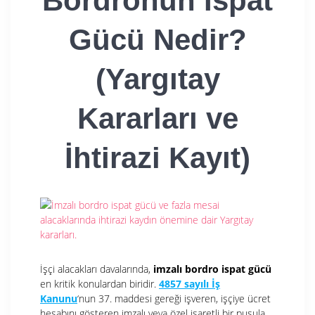
Bordronun İspat
Gücü Nedir?
(Yargıtay
Kararları ve
İhtirazi Kayıt)
İşçi alacakları davalarında,
imzalı bordro ispat gücü
en kritik konulardan biridir.
4857 sayılı İş
Kanunu
‘nun 37. maddesi
gereği işveren, işçiye ücret
hesabını gösteren imzalı veya özel işaretli bir pusula