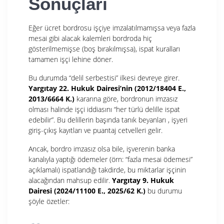
Sonuçları
Eğer ücret bordrosu işçiye imzalatılmamışsa veya fazla
mesai gibi alacak kalemleri bordroda hiç
gösterilmemişse (boş bırakılmışsa), ispat kuralları
tamamen işçi lehine döner.
Bu durumda “delil serbestisi” ilkesi devreye girer.
Yargıtay 22. Hukuk Dairesi’nin (2012/18404 E.,
2013/6664 K.)
kararına göre, bordronun imzasız
olması halinde işçi iddiasını “her türlü delille ispat
edebilir”
.
Bu delillerin başında tanık beyanları
, işyeri
giriş-çıkış kayıtları ve puantaj cetvelleri
gelir.
Ancak, bordro imzasız olsa bile, işverenin banka
kanalıyla yaptığı ödemeler
(örn: “fazla mesai ödemesi”
açıklamalı)
ispatlandığı takdirde, bu miktarlar işçinin
alacağından mahsup edilir
.
Yargıtay 9. Hukuk
Dairesi (2024/11100 E., 2025/62 K.)
bu durumu
şöyle özetler: