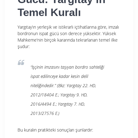
Temel Kuralı
Yargıtay’ın yerleşik ve istikrarlı içtihatlarına göre, imzalı
bordronun ispat gücü son derece yüksektir. Yüksek
Mahkeme’nin birçok kararında tekrarlanan temel ilke
şudur:
“İşçinin imzasını taşıyan bordro sahteliği
ispat edilinceye kadar kesin delil
niteliğindedir.”
(Bkz: Yargıtay 22. HD,
2012/18404 E.; Yargıtay 9. HD,
2016/4494 E.; Yargıtay 7. HD,
2013/27576 E.)
Bu kuralın pratikteki sonuçları şunlardır: