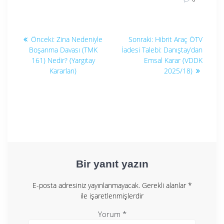
Yazı
Önceki
Sonraki
Önceki:
Zina Nedeniyle
Sonraki:
Hibrit Araç ÖTV
yazı:
yazı:
gezinmesi
Boşanma Davası (TMK
İadesi Talebi: Danıştay’dan
161) Nedir? (Yargıtay
Emsal Karar (VDDK
Kararları)
2025/18)
Bir yanıt yazın
E-posta adresiniz yayınlanmayacak.
Gerekli alanlar
*
ile işaretlenmişlerdir
Yorum
*