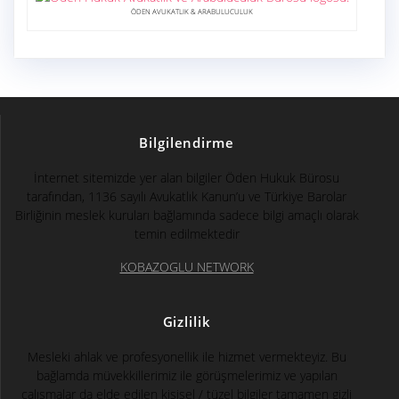
ÖDEN AVUKATLIK & ARABULUCULUK
Bilgilendirme
İnternet sitemizde yer alan bilgiler Öden Hukuk Bürosu
tarafından, 1136 sayılı Avukatlık Kanun’u ve Türkiye Barolar
Birliğinin meslek kuruları bağlamında sadece bilgi amaçlı olarak
temin edilmektedir
KOBAZOGLU NETWORK
Gizlilik
Mesleki ahlak ve profesyonellik ile hizmet vermekteyiz. Bu
bağlamda müvekkillerimiz ile görüşmelerimiz ve yapılan
çalışmalar da elde edilen kişisel / tüzel bilgiler tamamen gizli