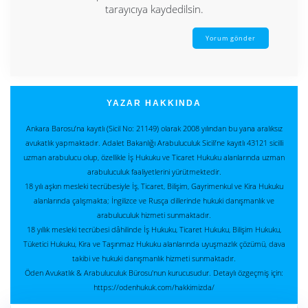
tarayıcıya kaydedilsin.
YAZAR HAKKINDA
Ankara Barosu’na kayıtlı (Sicil No: 21149) olarak 2008 yılından bu yana aralıksız
avukatlık yapmaktadır. Adalet Bakanlığı Arabuluculuk Sicili’ne kayıtlı 43121 sicilli
uzman arabulucu olup, özellikle İş Hukuku ve Ticaret Hukuku alanlarında uzman
arabuluculuk faaliyetlerini yürütmektedir.
18 yılı aşkın mesleki tecrübesiyle İş, Ticaret, Bilişim, Gayrimenkul ve Kira Hukuku
alanlarında çalışmakta; İngilizce ve Rusça dillerinde hukuki danışmanlık ve
arabuluculuk hizmeti sunmaktadır.
18 yıllık mesleki tecrübesi dâhilinde İş Hukuku, Ticaret Hukuku, Bilişim Hukuku,
Tüketici Hukuku, Kira ve Taşınmaz Hukuku alanlarında uyuşmazlık çözümü, dava
takibi ve hukuki danışmanlık hizmeti sunmaktadır.
Öden Avukatlık & Arabuluculuk Bürosu'nun kurucusudur. Detaylı özgeçmiş için:
https://odenhukuk.com/hakkimizda/