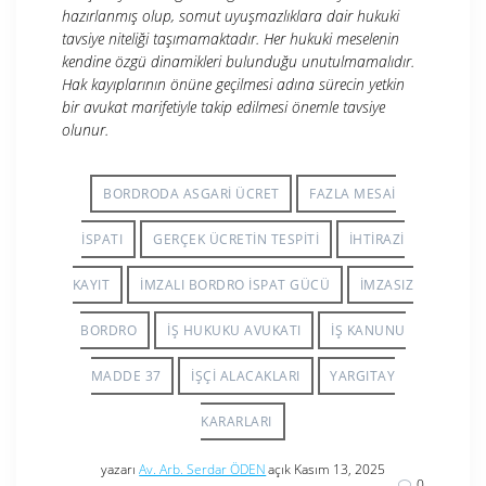
hazırlanmış olup, somut uyuşmazlıklara dair hukuki
tavsiye niteliği taşımamaktadır. Her hukuki meselenin
kendine özgü dinamikleri bulunduğu unutulmamalıdır.
Hak kayıplarının önüne geçilmesi adına sürecin yetkin
bir avukat marifetiyle takip edilmesi önemle tavsiye
olunur.
BORDRODA ASGARI ÜCRET
FAZLA MESAI
ISPATI
GERÇEK ÜCRETIN TESPITI
IHTIRAZI
KAYIT
IMZALI BORDRO ISPAT GÜCÜ
IMZASIZ
BORDRO
İŞ HUKUKU AVUKATI
İŞ KANUNU
MADDE 37
IŞÇI ALACAKLARI
YARGITAY
KARARLARI
yazarı
Av. Arb. Serdar ÖDEN
açık Kasım 13, 2025
0