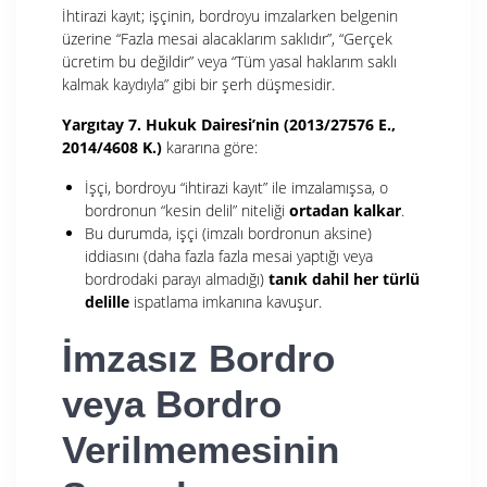
İhtirazi kayıt; işçinin, bordroyu imzalarken belgenin
üzerine “Fazla mesai alacaklarım saklıdır”, “Gerçek
ücretim bu değildir” veya “Tüm yasal haklarım saklı
kalmak kaydıyla” gibi bir şerh düşmesidir.
Yargıtay 7. Hukuk Dairesi’nin (2013/27576 E.,
2014/4608 K.)
kararına göre:
İşçi, bordroyu “ihtirazi kayıt”
ile imzalamışsa, o
bordronun “kesin delil”
niteliği
ortadan kalkar
.
Bu durumda, işçi (imzalı bordronun aksine)
iddiasını (daha fazla fazla mesai yaptığı veya
bordrodaki parayı almadığı)
tanık dahil her türlü
delille
ispatlama imkanına kavuşur.
İmzasız Bordro
veya Bordro
Verilmemesinin