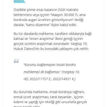
tespiti.
Özellikle prime esas kazancın (SGK matrahı)
belirlenmesi veya işçinin “Maaşım 30.000 TL ama
bordroda asgari ücretten gösteriliyorum” dediği
davalar, “kamu düzenine”
ilişkin kabul edilir.
Bu tür davalarda mahkeme, tarafların iddialarıyla bağlı
kalmaz ve “resen araştırma”
ilkesi gereği işçinin
gerçek ücretini araştırmak zorundadır. Yargıtay 10.
Hukuk Dairesi’nin bu konudaki yaklaşımı çok nettir:
“Kurumu bağlamayan imzalı bordro
mahkemeyi de bağlamaz.”
(Yargıtay 10.
HD, 2022/11757 E., 2022/14931 K.)
Bu durumda mahkeme, imzalı bordroya rağmen,
emsal ücret araştırması, tanık beyanları
, işçinin
kıdemi ve yaptığı işin niteliği
gibi unsurlarla gerçek
maaşı tespit eder.