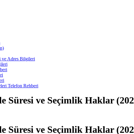
6
n)
ve Adres Bilgileri
leri
beri
ri
eri
eri Telefon Rehberi
de Süresi ve Seçimlik Haklar (20
de Süresi ve Seçimlik Haklar (20