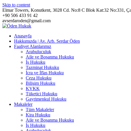
Skip to content
Elmar Towers, Konutkent, 3028 Cd. No:8 C Blok Kat:32 No:331, Ç
+90 506 433 91 42
avserdaroden@gmail.com
Anasayfa
Hakkımızda | Av. Arb. Serdar Öden
Faaliyet Alanlarımız
Arabuluculuk
Aile ve Boşanma Hukuku
İş Hukuku
Tazminat Hukuku
İcra ve İflas Hukuku
Ceza Hukuku
Bilişim Hukuku
KVKK
Tüketici Hukuku
Gayrimenkul Hukuku
Makaleler
Tüm Makaleler
Kira Hukuku
Aile ve Boşanma Hukuku
İş Hukuku
Arabuluculuk