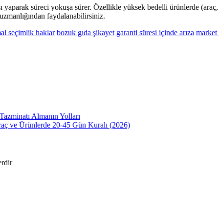
ması yaparak süreci yokuşa sürer. Özellikle yüksek bedelli ürünlerde (a
uzmanlığından faydalanabilirsiniz.
mal seçimlik haklar
bozuk gıda şikayet
garanti süresi içinde arıza
market 
Tazminatı Almanın Yolları
aç ve Ürünlerde 20-45 Gün Kuralı (2026)
erdir