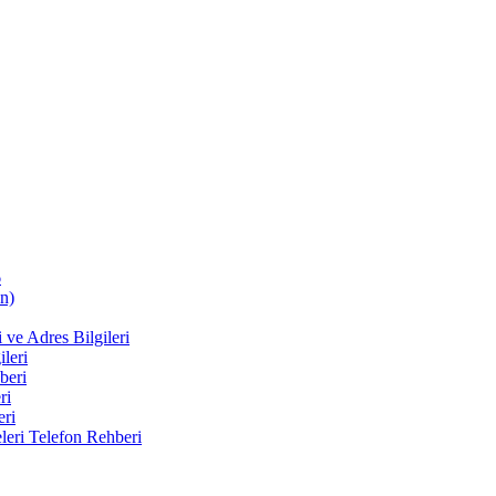
6
n)
ve Adres Bilgileri
leri
beri
ri
eri
eri Telefon Rehberi