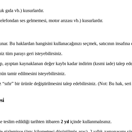
k gıda vb.) kusurlardır.
telefondan ses gelmemesi, motor arızası vb.) kusurlardır.
sunar. Bu haklardan hangisini kullanacağınızı seçmek, satıcının insafına d
z tüm parayı geri isteyebilirsiniz.
ayıptan kaynaklanan değer kaybı kadar indirim (kısmi iade) talep edeb
ün tamir edilmesini isteyebilirsiniz.
“sıfır” bir ürünle değiştirilmesini talep edebilirsiniz. (Not: Bu hak, ser
si
 teslim edildiği tarihten itibaren
2 yıl
içinde kullanmalısınız.
le gizlemişse (örn: kilometresi düşürülmüş araç), 2 yıllık zamanaşımı sü