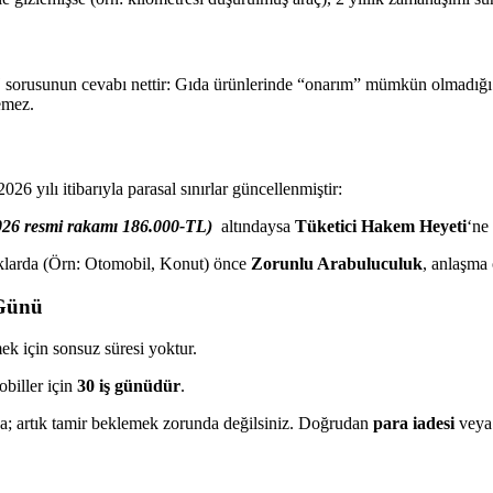
“
sorusunun cevabı nettir: Gıda ürünlerinde “onarım” mümkün olmadığı iç
emez.
26 yılı itibarıyla parasal sınırlar güncellenmiştir:
026 resmi rakamı 186.000-TL)
altındaysa
Tüketici Hakem Heyeti
‘ne
klarda (Örn: Otomobil, Konut) önce
Zorunlu Arabuluculuk
, anlaşma
 Günü
ek için sonsuz süresi yoktur.
obiller için
30 iş günüdür
.
ırsa; artık tamir beklemek zorunda değilsiniz. Doğrudan
para iadesi
vey