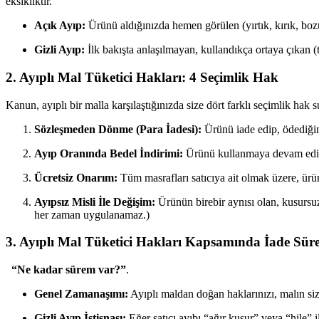
eksikliktir.
Açık Ayıp:
Ürünü aldığınızda hemen görülen (yırtık, kırık, bozu
Gizli Ayıp:
İlk bakışta anlaşılmayan, kullandıkça ortaya çıkan (
2. Ayıplı Mal Tüketici Hakları: 4 Seçimlik Hak
Kanun, ayıplı bir malla karşılaştığınızda size dört farklı seçimlik hak 
Sözleşmeden Dönme (Para İadesi):
Ürünü iade edip, ödediğini
Ayıp Oranında Bedel İndirimi:
Ürünü kullanmaya devam edip, 
Ücretsiz Onarım:
Tüm masrafları satıcıya ait olmak üzere, ürün
Ayıpsız Misli İle Değişim:
Ürünün birebir aynısı olan, kusursuz 
her zaman uygulanamaz.)
3. Ayıplı Mal Tüketici Hakları Kapsamında İade Süre
“Ne kadar sürem var?”
.
Genel Zamanaşımı:
Ayıplı maldan doğan haklarınızı, malın size
Gizli Ayıp İstisnası:
Eğer satıcı ayıbı “ağır kusur” veya “hile” i