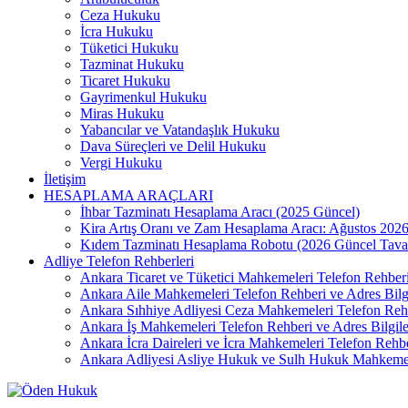
Ceza Hukuku
İcra Hukuku
Tüketici Hukuku
Tazminat Hukuku
Ticaret Hukuku
Gayrimenkul Hukuku
Miras Hukuku
Yabancılar ve Vatandaşlık Hukuku
Dava Süreçleri ve Delil Hukuku
Vergi Hukuku
İletişim
HESAPLAMA ARAÇLARI
İhbar Tazminatı Hesaplama Aracı (2025 Güncel)
Kira Artış Oranı ve Zam Hesaplama Aracı: Ağustos 202
Kıdem Tazminatı Hesaplama Robotu (2026 Güncel Tava
Adliye Telefon Rehberleri
Ankara Ticaret ve Tüketici Mahkemeleri Telefon Rehberi 
Ankara Aile Mahkemeleri Telefon Rehberi ve Adres Bilgi
Ankara Sıhhiye Adliyesi Ceza Mahkemeleri Telefon Reh
Ankara İş Mahkemeleri Telefon Rehberi ve Adres Bilgile
Ankara İcra Daireleri ve İcra Mahkemeleri Telefon Rehb
Ankara Adliyesi Asliye Hukuk ve Sulh Hukuk Mahkemel