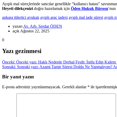
Ayıplı mal süreçlerinde satıcılar genellikle “kullanıcı hatası” savun
Heyeti dilekçenizi
doğru hazırlamak için
Öden Hukuk Bürosu
‘nun 
ankara tüketici avukatı
ayıplı araç iadesi
ayıplı mal iade süresi
ayıplı 
yazarı
Av. Arb. Serdar ÖDEN
açık Ağustos 22, 2025
0
Yazı gezinmesi
Önceki:
Önceki yazı:
Haklı Nedenle Derhal Fesih: İstifa Edip Kıdem 
Sonraki:
Sonraki yazı:
Azami Tamir Süresi Doldu Ne Yapmalıyım? Ar
Bir yanıt yazın
E-posta adresiniz yayınlanmayacak.
Gerekli alanlar
*
ile işaretlenmişl