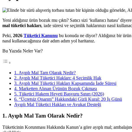
Yeni aldığınız ürün bozuk mu çıktı? Satıcı sizi ‘kullanıcı hatası’ diye
mal tüketici hakları
, iade süresi ve seçimlik haklarınızı nasıl kullan
Peki,
2026
Tüketici Kanunu
bu konuda ne diyor? Aldığınız bir ürün 
nasıl kullanacağınıza dair adım adım yol haritanız.
Bu Yazıda Neler Var?
1. Ayıplı Mal Tam Olarak Nedir?
2. Ayıplı Mal Tüketici Hakları: 4 Seçimlik Hak
3. Ayıplı Mal Tüketici Hakları Kapsamında İade Süresi
4. Marketten Alınan Ürünün Bozuk Çıkması
5. Tüketici Hakem Heyeti Başvuru Sınırı (2026)
6. “Ücretsiz Onarım” Hakkındaki Gizli Kural: 20 İş Günü
Ayıplı Mal Tüketici Hakları ve Avukat Desteği
1. Ayıplı Mal Tam Olarak Nedir?
Tüketicinin Korunması Hakkında Kanun’a göre ayıplı mal; ambalajında