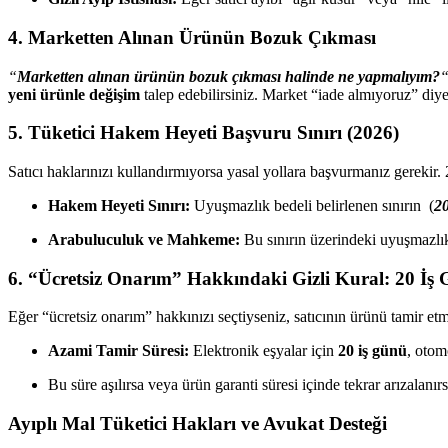
4. Marketten Alınan Ürünün Bozuk Çıkması
“
Marketten alınan ürünün bozuk çıkması halinde ne yapmalıyım?
yeni ürünle değişim
talep edebilirsiniz. Market “iade almıyoruz” diy
5. Tüketici Hakem Heyeti Başvuru Sınırı (2026)
Satıcı haklarınızı kullandırmıyorsa yasal yollara başvurmanız gerekir. 20
Hakem Heyeti Sınırı:
Uyuşmazlık bedeli belirlenen sınırın (
2
Arabuluculuk ve Mahkeme:
Bu sınırın üzerindeki uyuşmazlı
6. “Ücretsiz Onarım” Hakkındaki Gizli Kural: 20 İş
Eğer “ücretsiz onarım” hakkınızı seçtiyseniz, satıcının ürünü tamir etm
Azami Tamir Süresi:
Elektronik eşyalar için
20 iş günü
, otom
Bu süre aşılırsa veya ürün garanti süresi içinde tekrar arızalan
Ayıplı Mal Tüketici Hakları ve Avukat Desteği