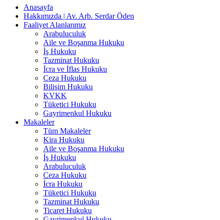
Anasayfa
Hakkımızda | Av. Arb. Serdar Öden
Faaliyet Alanlarımız
Arabuluculuk
Aile ve Boşanma Hukuku
İş Hukuku
Tazminat Hukuku
İcra ve İflas Hukuku
Ceza Hukuku
Bilişim Hukuku
KVKK
Tüketici Hukuku
Gayrimenkul Hukuku
Makaleler
Tüm Makaleler
Kira Hukuku
Aile ve Boşanma Hukuku
İş Hukuku
Arabuluculuk
Ceza Hukuku
İcra Hukuku
Tüketici Hukuku
Tazminat Hukuku
Ticaret Hukuku
Gayrimenkul Hukuku