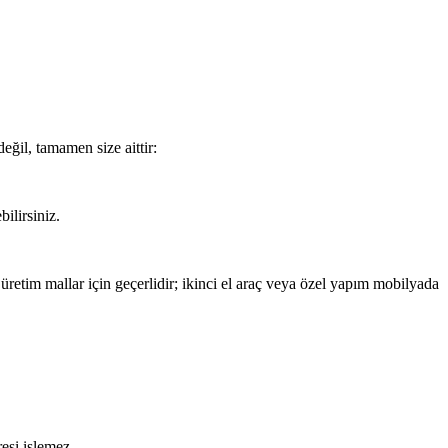
eğil, tamamen size aittir:
ilirsiniz.
i üretim mallar için geçerlidir; ikinci el araç veya özel yapım mobilyada
resi işlemez.