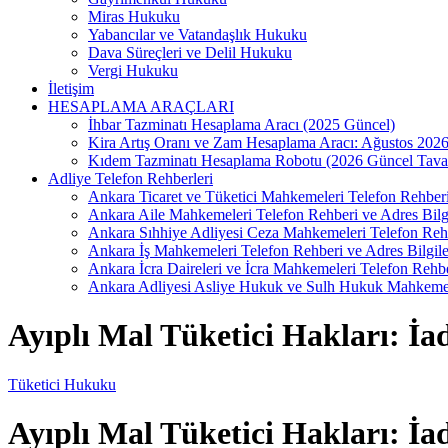
Miras Hukuku
Yabancılar ve Vatandaşlık Hukuku
Dava Süreçleri ve Delil Hukuku
Vergi Hukuku
İletişim
HESAPLAMA ARAÇLARI
İhbar Tazminatı Hesaplama Aracı (2025 Güncel)
Kira Artış Oranı ve Zam Hesaplama Aracı: Ağustos 202
Kıdem Tazminatı Hesaplama Robotu (2026 Güncel Tava
Adliye Telefon Rehberleri
Ankara Ticaret ve Tüketici Mahkemeleri Telefon Rehberi 
Ankara Aile Mahkemeleri Telefon Rehberi ve Adres Bilgi
Ankara Sıhhiye Adliyesi Ceza Mahkemeleri Telefon Reh
Ankara İş Mahkemeleri Telefon Rehberi ve Adres Bilgile
Ankara İcra Daireleri ve İcra Mahkemeleri Telefon Rehb
Ankara Adliyesi Asliye Hukuk ve Sulh Hukuk Mahkemel
Ayıplı Mal Tüketici Hakları: İa
Tüketici Hukuku
Ayıplı Mal Tüketici Hakları: İa