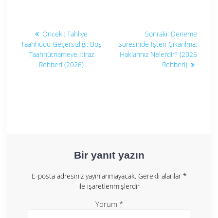
Yazı
Önceki
Sonraki
Önceki:
Tahliye
Sonraki:
Deneme
yazı:
yazı:
gezinmesi
Taahhüdü Geçersizliği: Boş
Süresinde İşten Çıkarılma:
Taahhütnameye İtiraz
Haklarınız Nelerdir? (2026
Rehberi (2026)
Rehberi)
Bir yanıt yazın
E-posta adresiniz yayınlanmayacak.
Gerekli alanlar
*
ile işaretlenmişlerdir
Yorum
*