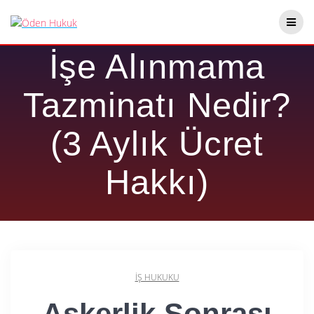
Skip
Askerlik Sonrası
to
content
İşe Alınmama
Tazminatı Nedir?
(3 Aylık Ücret
Hakkı)
İŞ HUKUKU
Askerlik Sonrası