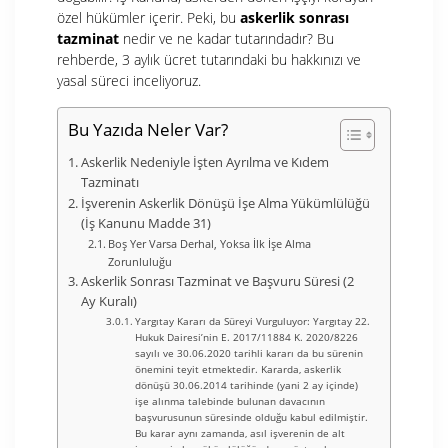
özel hükümler içerir. Peki, bu
askerlik sonrası
tazminat
nedir ve ne kadar tutarındadır? Bu
rehberde, 3 aylık ücret tutarındaki bu hakkınızı ve
yasal süreci inceliyoruz.
Bu Yazıda Neler Var?
Askerlik Nedeniyle İşten Ayrılma ve Kıdem
Tazminatı
İşverenin Askerlik Dönüşü İşe Alma Yükümlülüğü
(İş Kanunu Madde 31)
Boş Yer Varsa Derhal, Yoksa İlk İşe Alma
Zorunluluğu
Askerlik Sonrası Tazminat ve Başvuru Süresi (2
Ay Kuralı)
Yargıtay Kararı da Süreyi Vurguluyor: Yargıtay 22.
Hukuk Dairesi’nin E. 2017/11884 K. 2020/8226
sayılı ve 30.06.2020 tarihli kararı da bu sürenin
önemini teyit etmektedir. Kararda, askerlik
dönüşü 30.06.2014 tarihinde (yani 2 ay içinde)
işe alınma talebinde bulunan davacının
başvurusunun süresinde olduğu kabul edilmiştir.
Bu karar aynı zamanda, asıl işverenin de alt