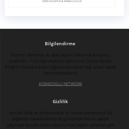
ÖDEN AVUKATLIK & ARABULUCULUK
Bilgilendirme
İnternet sitemizde yer alan bilgiler Öden Hukuk Bürosu
tarafından, 1136 sayılı Avukatlık Kanun’u ve Türkiye Barolar
Birliğinin meslek kuruları bağlamında sadece bilgi amaçlı olarak
temin edilmektedir
KOBAZOGLU NETWORK
Gizlilik
Mesleki ahlak ve profesyonellik ile hizmet vermekteyiz. Bu
bağlamda müvekkillerimiz ile görüşmelerimiz ve yapılan
çalışmalar da elde edilen kişisel / tüzel bilgiler tamamen gizli