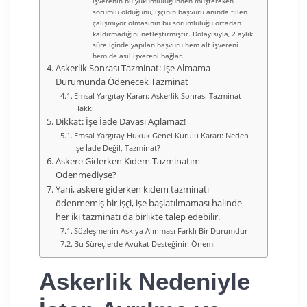
işverenin bu yükümlülüğünden müştereken
sorumlu olduğunu, işçinin başvuru anında fiilen
çalışmıyor olmasının bu sorumluluğu ortadan
kaldırmadığını netleştirmiştir. Dolayısıyla, 2 aylık
süre içinde yapılan başvuru hem alt işvereni
hem de asıl işvereni bağlar.
Askerlik Sonrası Tazminat: İşe Almama
Durumunda Ödenecek Tazminat
Emsal Yargıtay Kararı: Askerlik Sonrası Tazminat
Hakkı
Dikkat: İşe İade Davası Açılamaz!
Emsal Yargıtay Hukuk Genel Kurulu Kararı: Neden
İşe İade Değil, Tazminat?
Askere Giderken Kıdem Tazminatım
Ödenmediyse?
Yani, askere giderken kıdem tazminatı
ödenmemiş bir işçi, işe başlatılmaması halinde
her iki tazminatı da birlikte talep edebilir.
Sözleşmenin Askıya Alınması Farklı Bir Durumdur
Bu Süreçlerde Avukat Desteğinin Önemi
Askerlik Nedeniyle