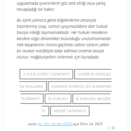
uygulamada işverenlerin göz ardı ettiği veya yanlış
hesapladığı bir haktır.
Bu içerik yalnızca genel bilgilendirme amacıyla
hazırlanmış olup, somut uyuşmazlıklara dair hukuki
tavsiye niteliği taşımamaktadır. Her hukuki meselenin
kendine özgü dinamikleri bulunduğu unutulmamalıdır.
Hak kayıplarının önüne geçilmesi adına sürecin yetkin
bir avukat marifetiyle takip edilmesi önemle tavsiye
olunur.
mağduriyetleri önlemek için buradadır.
3 AYLIK ÜCRET TAZMINATI
ASKERLIK DÖNÜŞÜ
IŞE BAŞLAMA
ASKERLIK SONRASI IŞE ALINMAMA
TAZMINATI
IŞ HUKUKU
IŞ KANUNU MADDE
31
KIDEM TAZMINATI
yazarı
Av. Arb. Serdar ÖDEN
açık Ekim 24, 2025
0