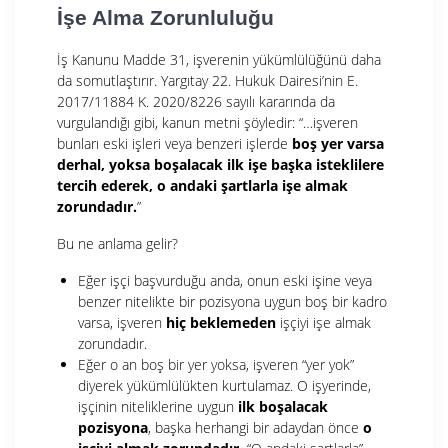
İşe Alma Zorunluluğu
İş Kanunu Madde 31, işverenin yükümlülüğünü daha
da somutlaştırır. Yargıtay 22. Hukuk Dairesi’nin E.
2017/11884 K. 2020/8226 sayılı kararında da
vurgulandığı gibi, kanun metni şöyledir: “…işveren
bunları eski işleri veya benzeri işlerde
boş yer varsa
derhal, yoksa boşalacak ilk işe başka isteklilere
tercih ederek, o andaki şartlarla işe almak
zorundadır.
”
Bu ne anlama gelir?
Eğer işçi başvurduğu anda, onun eski işine veya
benzer nitelikte bir pozisyona uygun boş bir kadro
varsa, işveren
hiç beklemeden
işçiyi işe almak
zorundadır.
Eğer o an boş bir yer yoksa, işveren “yer yok”
diyerek yükümlülükten kurtulamaz. O işyerinde,
işçinin niteliklerine uygun
ilk boşalacak
pozisyona
, başka herhangi bir adaydan önce
o