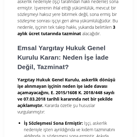
askerlik nedeniyle (işçi tarafından haklı nedenle) sona
ermiştir. İşverenin ihlal ettiği yükümlülük, mevcut bir
sözleşmeyi haksız yere bitirmek değil, sona ermiş bir
sözleşme sonrası işçiyi geri alma yükümlülüğüdür. Bu
nedenle, işçinin tek talep hakkı, yukarıda belirtilen
3
aylık ücret tutarında tazminat
alacağıdır.
Emsal Yargıtay Hukuk Genel
Kurulu Kararı: Neden İşe İade
Değil, Tazminat?
Yargıtay Hukuk Genel Kurulu, askerlik dönüşü
işe alınmayan işçinin neden işe iade davası
açamayacağını, E. 2015/1608 K. 2018/448 sayılı
ve 07.03.2018 tarihli kararında net bir şekilde
açıklamıştır.
Kararda özetle şu hususlar
vurgulanmıştır:
İş Sözleşmesi Sona Ermiştir:
İşçi, askerlik
nedeniyle işten ayrıldığında ve kıdem tazminatını
aldığında, iş sözleşmesi sona ermiştir. Askıda