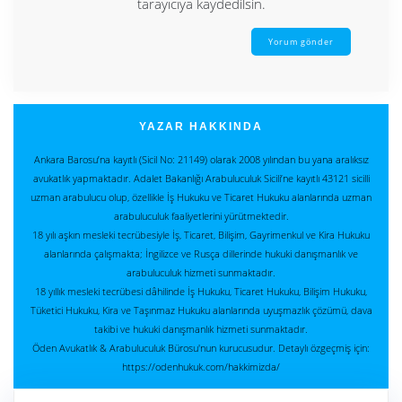
tarayıcıya kaydedilsin.
YAZAR HAKKINDA
Ankara Barosu’na kayıtlı (Sicil No: 21149) olarak 2008 yılından bu yana aralıksız
avukatlık yapmaktadır. Adalet Bakanlığı Arabuluculuk Sicili’ne kayıtlı 43121 sicilli
uzman arabulucu olup, özellikle İş Hukuku ve Ticaret Hukuku alanlarında uzman
arabuluculuk faaliyetlerini yürütmektedir.
18 yılı aşkın mesleki tecrübesiyle İş, Ticaret, Bilişim, Gayrimenkul ve Kira Hukuku
alanlarında çalışmakta; İngilizce ve Rusça dillerinde hukuki danışmanlık ve
arabuluculuk hizmeti sunmaktadır.
18 yıllık mesleki tecrübesi dâhilinde İş Hukuku, Ticaret Hukuku, Bilişim Hukuku,
Tüketici Hukuku, Kira ve Taşınmaz Hukuku alanlarında uyuşmazlık çözümü, dava
takibi ve hukuki danışmanlık hizmeti sunmaktadır.
Öden Avukatlık & Arabuluculuk Bürosu'nun kurucusudur. Detaylı özgeçmiş için:
https://odenhukuk.com/hakkimizda/