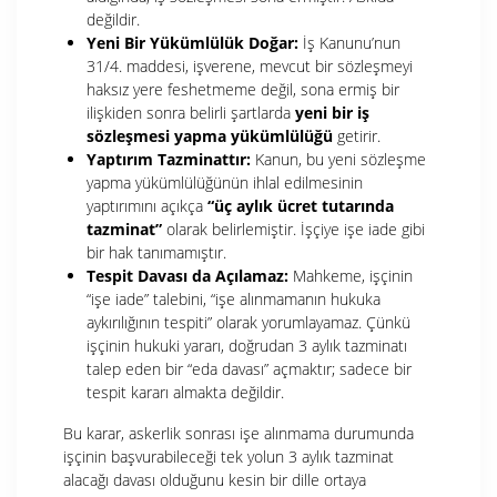
değildir.
Yeni Bir Yükümlülük Doğar:
İş Kanunu’nun
31/4. maddesi, işverene, mevcut bir sözleşmeyi
haksız yere feshetmeme değil, sona ermiş bir
ilişkiden sonra belirli şartlarda
yeni bir iş
sözleşmesi yapma yükümlülüğü
getirir.
Yaptırım Tazminattır:
Kanun, bu yeni sözleşme
yapma yükümlülüğünün ihlal edilmesinin
yaptırımını açıkça
“üç aylık ücret tutarında
tazminat”
olarak belirlemiştir. İşçiye işe iade gibi
bir hak tanımamıştır.
Tespit Davası da Açılamaz:
Mahkeme, işçinin
“işe iade” talebini, “işe alınmamanın hukuka
aykırılığının tespiti” olarak yorumlayamaz. Çünkü
işçinin hukuki yararı, doğrudan 3 aylık tazminatı
talep eden bir “eda davası” açmaktır; sadece bir
tespit kararı almakta değildir.
Bu karar, askerlik sonrası işe alınmama durumunda
işçinin başvurabileceği tek yolun 3 aylık tazminat
alacağı davası olduğunu kesin bir dille ortaya