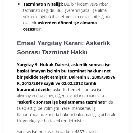
Tazminatın Niteliği:
Bu, bir kıdem veya ihbar
tazminatı değildir. Bu, işverenin yasal işe alma
yükümlülüğünü ihlal etmesinin cezası niteliğinde,
özel bir
askerden döneni işe almama
cezası
‘dır.
Emsal Yargıtay Kararı: Askerlik
Sonrası Tazminat Hakkı
Yargıtay 9. Hukuk Dairesi, askerlik sonrası işe
başlatılmayan işçinin bu tazminat hakkını net
bir şekilde teyit etmiştir. Dairenin E. 2009/38976
K. 2012/2849 sayılı ve 02.02.2012 tarihli
kararında özetle;
askerlik hizmeti sonrası işe
alınmayan davacının, diğer alacaklarının yanı sıra
“askerlik sonrası işe başlatmama tazminatı”
da
talep ettiği belirtilmiştir. Yerel mahkeme, İş
Kanunu’nda bu konuda hüküm bulunmadığı gibi hatalı
bir gerekçeyle bu talebi reddetmiştir.
Yargıtay ise bu kararı bozarken, 4857 sayılı İş