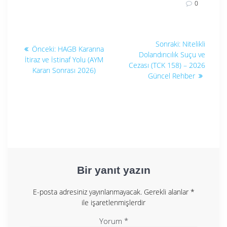
0
Yazı
Sonraki
Sonraki:
Nitelikli
Önceki
Önceki:
HAGB Kararına
yazı:
gezinmesi
Dolandırıcılık Suçu ve
yazı:
İtiraz ve İstinaf Yolu (AYM
Cezası (TCK 158) – 2026
Kararı Sonrası 2026)
Güncel Rehber
Bir yanıt yazın
E-posta adresiniz yayınlanmayacak.
Gerekli alanlar
*
ile işaretlenmişlerdir
Yorum
*