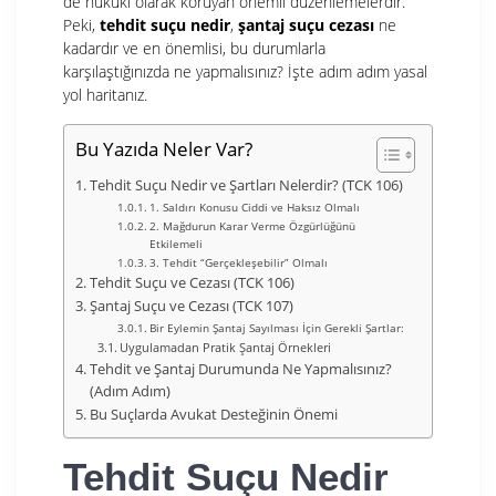
de hukuki olarak koruyan önemli düzenlemelerdir.
Peki,
tehdit suçu nedir
,
şantaj suçu cezası
ne
kadardır ve en önemlisi, bu durumlarla
karşılaştığınızda ne yapmalısınız? İşte adım adım yasal
yol haritanız.
Bu Yazıda Neler Var?
Tehdit Suçu Nedir ve Şartları Nelerdir? (TCK 106)
1. Saldırı Konusu Ciddi ve Haksız Olmalı
2. Mağdurun Karar Verme Özgürlüğünü
Etkilemeli
3. Tehdit “Gerçekleşebilir” Olmalı
Tehdit Suçu ve Cezası (TCK 106)
Şantaj Suçu ve Cezası (TCK 107)
Bir Eylemin Şantaj Sayılması İçin Gerekli Şartlar:
Uygulamadan Pratik Şantaj Örnekleri
Tehdit ve Şantaj Durumunda Ne Yapmalısınız?
(Adım Adım)
Bu Suçlarda Avukat Desteğinin Önemi
Tehdit Suçu Nedir