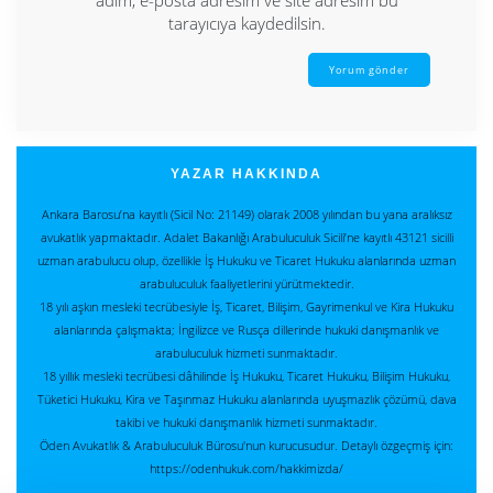
tarayıcıya kaydedilsin.
YAZAR HAKKINDA
Ankara Barosu’na kayıtlı (Sicil No: 21149) olarak 2008 yılından bu yana aralıksız
avukatlık yapmaktadır. Adalet Bakanlığı Arabuluculuk Sicili’ne kayıtlı 43121 sicilli
uzman arabulucu olup, özellikle İş Hukuku ve Ticaret Hukuku alanlarında uzman
arabuluculuk faaliyetlerini yürütmektedir.
18 yılı aşkın mesleki tecrübesiyle İş, Ticaret, Bilişim, Gayrimenkul ve Kira Hukuku
alanlarında çalışmakta; İngilizce ve Rusça dillerinde hukuki danışmanlık ve
arabuluculuk hizmeti sunmaktadır.
18 yıllık mesleki tecrübesi dâhilinde İş Hukuku, Ticaret Hukuku, Bilişim Hukuku,
Tüketici Hukuku, Kira ve Taşınmaz Hukuku alanlarında uyuşmazlık çözümü, dava
takibi ve hukuki danışmanlık hizmeti sunmaktadır.
Öden Avukatlık & Arabuluculuk Bürosu'nun kurucusudur. Detaylı özgeçmiş için:
https://odenhukuk.com/hakkimizda/