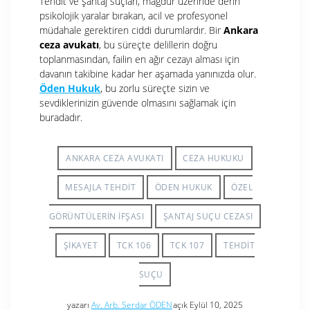
Tehdit ve şantaj suçları, mağdur üzerinde derin
psikolojik yaralar bırakan, acil ve profesyonel
müdahale gerektiren ciddi durumlardır. Bir
Ankara
ceza avukatı
, bu süreçte delillerin doğru
toplanmasından, failin en ağır cezayı alması için
davanın takibine kadar her aşamada yanınızda olur.
Öden Hukuk
, bu zorlu süreçte sizin ve
sevdiklerinizin güvende olmasını sağlamak için
buradadır.
ANKARA CEZA AVUKATI
CEZA HUKUKU
MESAJLA TEHDIT
ÖDEN HUKUK
ÖZEL
GÖRÜNTÜLERIN İFŞASI
ŞANTAJ SUÇU CEZASI
ŞIKAYET
TCK 106
TCK 107
TEHDIT
SUÇU
yazarı
Av. Arb. Serdar ÖDEN
açık Eylül 10, 2025