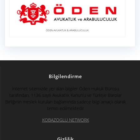
ÖDEN AVUKATLIK & ARABULUCULUK
Bilgilendirme
İnternet sitemizde yer alan bilgiler Öden Hukuk Bürosu
tarafından, 1136 sayılı Avukatlık Kanun’u ve Türkiye Barolar
Birliğinin meslek kuruları bağlamında sadece bilgi amaçlı olarak
temin edilmektedir
KOBAZOGLU NETWORK
Gizlilik