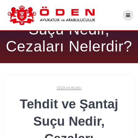
Skip
Tehdit ve Şantaj
to
content
Suçu Nedir,
Cezaları Nelerdir?
CEZA HUKUKU
Tehdit ve Şantaj
Suçu Nedir,