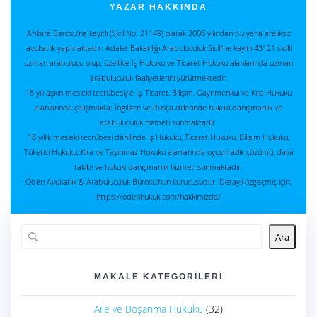
YAZAR HAKKINDA
Ankara Barosu’na kayıtlı (Sicil No: 21149) olarak 2008 yılından bu yana aralıksız
avukatlık yapmaktadır. Adalet Bakanlığı Arabuluculuk Sicili’ne kayıtlı 43121 sicilli
uzman arabulucu olup, özellikle İş Hukuku ve Ticaret Hukuku alanlarında uzman
arabuluculuk faaliyetlerini yürütmektedir.
18 yılı aşkın mesleki tecrübesiyle İş, Ticaret, Bilişim, Gayrimenkul ve Kira Hukuku
alanlarında çalışmakta; İngilizce ve Rusça dillerinde hukuki danışmanlık ve
arabuluculuk hizmeti sunmaktadır.
18 yıllık mesleki tecrübesi dâhilinde İş Hukuku, Ticaret Hukuku, Bilişim Hukuku,
Tüketici Hukuku, Kira ve Taşınmaz Hukuku alanlarında uyuşmazlık çözümü, dava
takibi ve hukuki danışmanlık hizmeti sunmaktadır.
Öden Avukatlık & Arabuluculuk Bürosu'nun kurucusudur. Detaylı özgeçmiş için:
https://odenhukuk.com/hakkimizda/
Ara
MAKALE KATEGORILERI
Aile ve Boşanma Hukuku
(32)