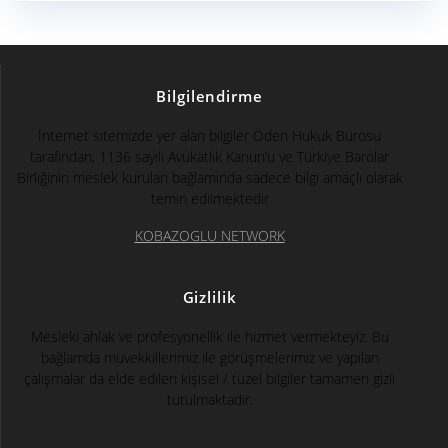
Bilgilendirme
İnternet sitemizde yer alan bilgiler Öden Hukuk Bürosu
tarafından, 1136 sayılı Avukatlık Kanun’u ve Türkiye Barolar
Birliğinin meslek kuruları bağlamında sadece bilgi amaçlı olarak
temin edilmektedir
KOBAZOGLU NETWORK
Gizlilik
Mesleki ahlak ve profesyonellik ile hizmet vermekteyiz. Bu
bağlamda müvekkillerimiz ile görüşmelerimiz ve yapılan
çalışmalar da elde edilen kişisel / tüzel bilgiler tamamen gizli
tutulmaktadır.