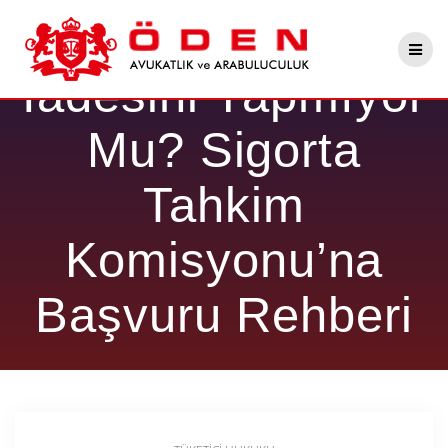
Skip
Banka Sigorta
to
content
İadesini Yapmıyor
Mu? Sigorta
Tahkim
Komisyonu’na
Başvuru Rehberi