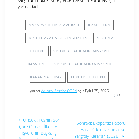
karşı tüm hukuki süreçlerde hakkınızı korumak için
yanınızdadır.
ANKARA SIGORTA AVUKATI
ILAMLI ICRA
KREDI HAYAT SIGORTASI İADESI
SIGORTA
HUKUKU
SIGORTA TAHKIM KOMISYONU
BAŞVURU
SIGORTA TAHKIM KOMISYONU
KARARINA ITIRAZ
TÜKETICI HUKUKU
yazarı
Av. Arb. Serdar ÖDEN
açık Eylül 25, 2025
0
Yazı
Önceki
Önceki:
Feshin Son
Sonraki
Sonraki:
Ekspertiz Raporu
yazı:
gezinmesi
Çare Olması İlkesi ve
yazı:
Hatalı Çıktı: Tazminat ve
İşverenin Başka İş
Yargıtay Kararları (2026)