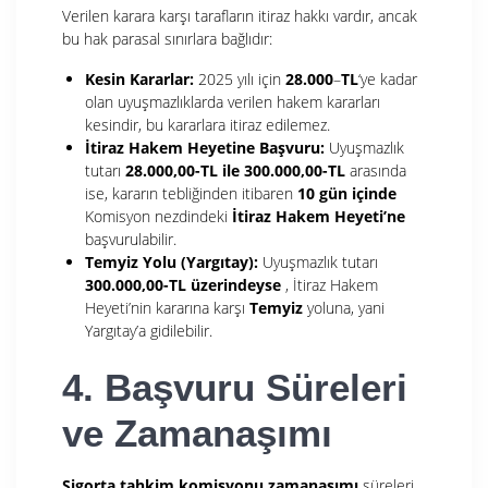
Verilen karara karşı tarafların itiraz hakkı vardır, ancak
bu hak parasal sınırlara bağlıdır:
Kesin Kararlar:
2025 yılı için
28.000
–
TL
‘ye kadar
olan uyuşmazlıklarda verilen hakem kararları
kesindir, bu kararlara itiraz edilemez.
İtiraz Hakem Heyetine Başvuru:
Uyuşmazlık
tutarı
28.000,00-
TL ile 300.000,00-TL
arasında
ise, kararın tebliğinden itibaren
10 gün içinde
Komisyon nezdindeki
İtiraz Hakem Heyeti’ne
başvurulabilir.
Temyiz Yolu (Yargıtay):
Uyuşmazlık tutarı
300.000,00-TL üzerindeyse
, İtiraz Hakem
Heyeti’nin kararına karşı
Temyiz
yoluna, yani
Yargıtay’a gidilebilir.
4. Başvuru Süreleri
ve Zamanaşımı
Sigorta tahkim komisyonu zamanaşımı
süreleri,