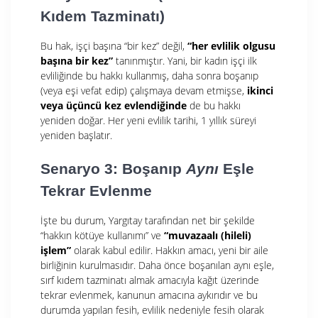
Kıdem Tazminatı)
Bu hak, işçi başına “bir kez” değil,
“her evlilik olgusu
başına bir kez”
tanınmıştır. Yani, bir kadın işçi ilk
evliliğinde bu hakkı kullanmış, daha sonra boşanıp
(veya eşi vefat edip) çalışmaya devam etmişse,
ikinci
veya üçüncü kez evlendiğinde
de bu hakkı
yeniden doğar. Her yeni evlilik tarihi, 1 yıllık süreyi
yeniden başlatır.
Senaryo 3: Boşanıp
Aynı
Eşle
Tekrar Evlenme
İşte bu durum, Yargıtay tarafından net bir şekilde
“hakkın kötüye kullanımı” ve
“muvazaalı (hileli)
işlem”
olarak kabul edilir. Hakkın amacı, yeni bir aile
birliğinin kurulmasıdır. Daha önce boşanılan aynı eşle,
sırf kıdem tazminatı almak amacıyla kağıt üzerinde
tekrar evlenmek, kanunun amacına aykırıdır ve bu
durumda yapılan fesih, evlilik nedeniyle fesih olarak