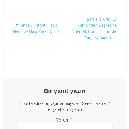
Yazı
Sonraki
Sonraki:
Kirayı Ev
Önceki
yazı:
gezinmesi
Önceki:
İhtiyati Haciz
Sahibinden Başkasına
yazı:
Nedir ve Nasıl Karar Alınır?
Ödemek Borcu Bitirir Mi?
(Yargıtay Kararı)
Bir yanıt yazın
E-posta adresiniz yayınlanmayacak.
Gerekli alanlar
*
ile işaretlenmişlerdir
Yorum
*