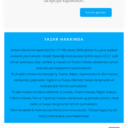
tarayıcıya kaydedilsin.
YAZAR HAKKINDA
Ankara Barosu’na kayıtlı (Sicil No: 21149) olarak 2008 yılından bu yana aralıksız
avukatlık yapmaktadır. Adalet Bakanlığı Arabuluculuk Sicili’ne kayıtlı 43121 sicilli
uzman arabulucu olup, özellikle İş Hukuku ve Ticaret Hukuku alanlarında uzman
arabuluculuk faaliyetlerini yürütmektedir.
18 yılı aşkın mesleki tecrübesiyle İş, Ticaret, Bilişim, Gayrimenkul ve Kira Hukuku
alanlarında çalışmakta; İngilizce ve Rusça dillerinde hukuki danışmanlık ve
arabuluculuk hizmeti sunmaktadır.
18 yıllık mesleki tecrübesi dâhilinde İş Hukuku, Ticaret Hukuku, Bilişim Hukuku,
Tüketici Hukuku, Kira ve Taşınmaz Hukuku alanlarında uyuşmazlık çözümü, dava
takibi ve hukuki danışmanlık hizmeti sunmaktadır.
Öden Avukatlık & Arabuluculuk Bürosu'nun kurucusudur. Detaylı özgeçmiş için:
https://odenhukuk.com/hakkimizda/