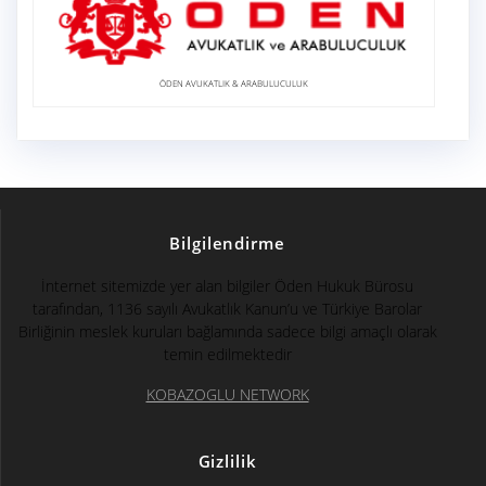
ÖDEN AVUKATLIK & ARABULUCULUK
Bilgilendirme
İnternet sitemizde yer alan bilgiler Öden Hukuk Bürosu
tarafından, 1136 sayılı Avukatlık Kanun’u ve Türkiye Barolar
Birliğinin meslek kuruları bağlamında sadece bilgi amaçlı olarak
temin edilmektedir
KOBAZOGLU NETWORK
Gizlilik