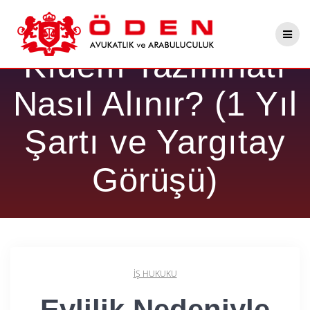
Skip
Evlilik Nedeniyle
to
content
Kıdem Tazminatı
Nasıl Alınır? (1 Yıl
Şartı ve Yargıtay
Görüşü)
İŞ HUKUKU
Evlilik Nedeniyle