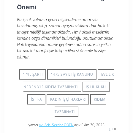
Önemi
Bu içerik yalnızca genel bilgilendirme amacıyla
hazırlanmış olup, somut uyuşmazlıklara dair hukuki
tavsiye niteliği taşımamaktadır. Her hukuki meselenin
kendine özgü dinamikleri bulunduğu unutulmamalıdır.
Hak kayıplarının önüne geçilmesi adına sürecin yetkin
bir avukat marifetiyle takip edilmesi önemle tavsiye
olunur.
1 YIL ŞARTI
1475 SAYILI IŞ KANUNU
EVLILIK
NEDENIYLE KIDEM TAZMINATI
IŞ HUKUKU
İSTIFA
KADIN IŞÇI HAKLARI
KIDEM
TAZMINATI
yazarı
Av. Arb. Serdar ÖDEN
açık Ekim 30, 2025
0