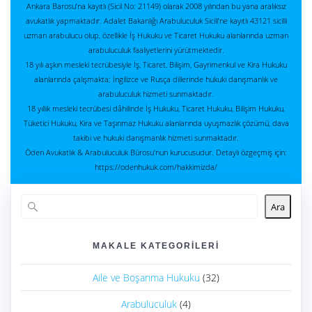
Ankara Barosu’na kayıtlı (Sicil No: 21149) olarak 2008 yılından bu yana aralıksız
avukatlık yapmaktadır. Adalet Bakanlığı Arabuluculuk Sicili’ne kayıtlı 43121 sicilli
uzman arabulucu olup, özellikle İş Hukuku ve Ticaret Hukuku alanlarında uzman
arabuluculuk faaliyetlerini yürütmektedir.
18 yılı aşkın mesleki tecrübesiyle İş, Ticaret, Bilişim, Gayrimenkul ve Kira Hukuku
alanlarında çalışmakta; İngilizce ve Rusça dillerinde hukuki danışmanlık ve
arabuluculuk hizmeti sunmaktadır.
18 yıllık mesleki tecrübesi dâhilinde İş Hukuku, Ticaret Hukuku, Bilişim Hukuku,
Tüketici Hukuku, Kira ve Taşınmaz Hukuku alanlarında uyuşmazlık çözümü, dava
takibi ve hukuki danışmanlık hizmeti sunmaktadır.
Öden Avukatlık & Arabuluculuk Bürosu'nun kurucusudur. Detaylı özgeçmiş için:
https://odenhukuk.com/hakkimizda/
Ara
MAKALE KATEGORILERI
Aile ve Boşanma Hukuku
(32)
Arabuluculuk
(4)