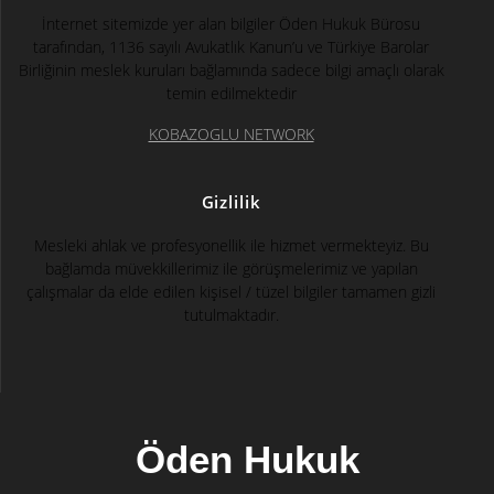
İnternet sitemizde yer alan bilgiler Öden Hukuk Bürosu
tarafından, 1136 sayılı Avukatlık Kanun’u ve Türkiye Barolar
Birliğinin meslek kuruları bağlamında sadece bilgi amaçlı olarak
temin edilmektedir
KOBAZOGLU NETWORK
Gizlilik
Mesleki ahlak ve profesyonellik ile hizmet vermekteyiz. Bu
bağlamda müvekkillerimiz ile görüşmelerimiz ve yapılan
çalışmalar da elde edilen kişisel / tüzel bilgiler tamamen gizli
tutulmaktadır.
Öden Hukuk