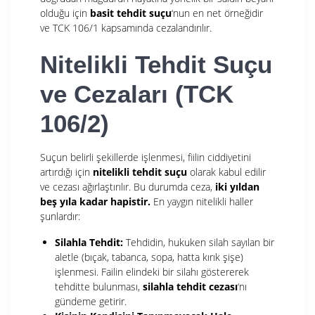
olduğu için
basit tehdit suçu
‘nun en net örneğidir
ve TCK 106/1 kapsamında cezalandırılır.
Nitelikli Tehdit Suçu
ve Cezaları (TCK
106/2)
Suçun belirli şekillerde işlenmesi, fiilin ciddiyetini
artırdığı için
nitelikli tehdit suçu
olarak kabul edilir
ve cezası ağırlaştırılır. Bu durumda ceza,
iki yıldan
beş yıla kadar hapistir.
En yaygın nitelikli haller
şunlardır:
Silahla Tehdit:
Tehdidin, hukuken silah sayılan bir
aletle (bıçak, tabanca, sopa, hatta kırık şişe)
işlenmesi. Failin elindeki bir silahı göstererek
tehditte bulunması,
silahla tehdit cezası
‘nı
gündeme getirir.