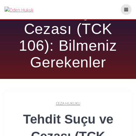
Skip
Tehdit Suçu ve
to
content
Cezası (TCK
106): Bilmeniz
Gerekenler
CEZA HUKUKU
Tehdit Suçu ve