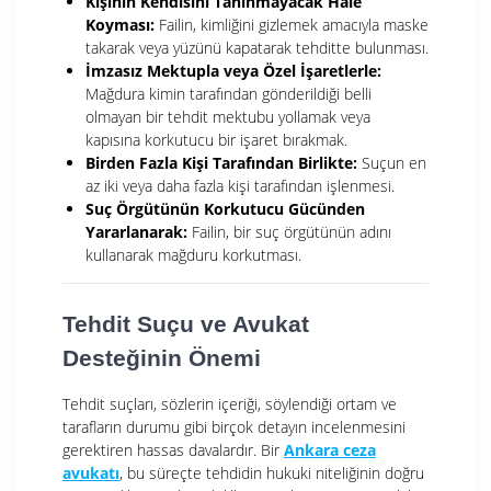
Kişinin Kendisini Tanınmayacak Hale
Koyması:
Failin, kimliğini gizlemek amacıyla maske
takarak veya yüzünü kapatarak tehditte bulunması.
İmzasız Mektupla veya Özel İşaretlerle:
Mağdura kimin tarafından gönderildiği belli
olmayan bir tehdit mektubu yollamak veya
kapısına korkutucu bir işaret bırakmak.
Birden Fazla Kişi Tarafından Birlikte:
Suçun en
az iki veya daha fazla kişi tarafından işlenmesi.
Suç Örgütünün Korkutucu Gücünden
Yararlanarak:
Failin, bir suç örgütünün adını
kullanarak mağduru korkutması.
Tehdit Suçu ve Avukat
Desteğinin Önemi
Tehdit suçları, sözlerin içeriği, söylendiği ortam ve
tarafların durumu gibi birçok detayın incelenmesini
gerektiren hassas davalardır. Bir
Ankara ceza
avukatı
, bu süreçte tehdidin hukuki niteliğinin doğru