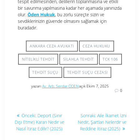
tespit edilmesinden, delillerin toplanmasına ve etkili
bir savunma yapılmasına kadar her aşamada yanınızda
olur.
Öden Hukuk
, bu zorlu süreçte sizin ve
sevdiklerinizin güvende olmasını sağlamak için
buradadır.
ANKARA CEZA AVUKATI
CEZA HUKUKU
NITELIKLI TEHDIT
SILAHLA TEHDIT
TCK 106
TEHDIT SUÇU
TEHDIT SUÇU CEZASI
yazarı
Av. Arb. Serdar ÖDEN
açık Ekim 7, 2025
0
Yazı
Önceki
Sonraki
Önceki:
Deport (Sınır
Sonraki:
Aile İkamet İzni
yazı:
yazı:
gezinmesi
Dışı Etme) Kararı Nedir ve
Nedir, Şartları Nelerdir ve
Nasıl İtiraz Edilir? (2025)
Reddine İtiraz (2025)