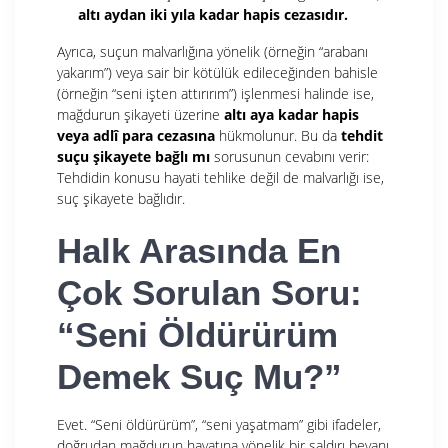
altı aydan iki yıla kadar hapis cezasıdır.
Ayrıca, suçun malvarlığına yönelik (örneğin “arabanı
yakarım”) veya sair bir kötülük edileceğinden bahisle
(örneğin “seni işten attırırım”) işlenmesi halinde ise,
mağdurun şikayeti üzerine
altı aya kadar hapis
veya adlî para cezasına
hükmolunur. Bu da
tehdit
suçu şikayete bağlı mı
sorusunun cevabını verir:
Tehdidin konusu hayati tehlike değil de malvarlığı ise,
suç şikayete bağlıdır.
Halk Arasında En
Çok Sorulan Soru:
“Seni Öldürürüm
Demek Suç Mu?”
Evet. “Seni öldürürüm”, “seni yaşatmam” gibi ifadeler,
doğrudan mağdurun hayatına yönelik bir saldırı beyanı