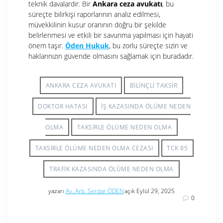
teknik davalardır. Bir
Ankara ceza avukatı
, bu
süreçte bilirkişi raporlarının analiz edilmesi,
müvekkilinin kusur oranının doğru bir şekilde
belirlenmesi ve etkili bir savunma yapılması için hayati
önem taşır.
Öden Hukuk
, bu zorlu süreçte sizin ve
haklarınızın güvende olmasını sağlamak için buradadır.
ANKARA CEZA AVUKATI
BILINÇLI TAKSIR
DOKTOR HATASI
IŞ KAZASINDA ÖLÜME NEDEN
OLMA
TAKSIRLE ÖLÜME NEDEN OLMA
TAKSIRLE ÖLÜME NEDEN OLMA CEZASI
TCK 85
TRAFIK KAZASINDA ÖLÜME NEDEN OLMA
yazarı
Av. Arb. Serdar ÖDEN
açık Eylül 29, 2025
0