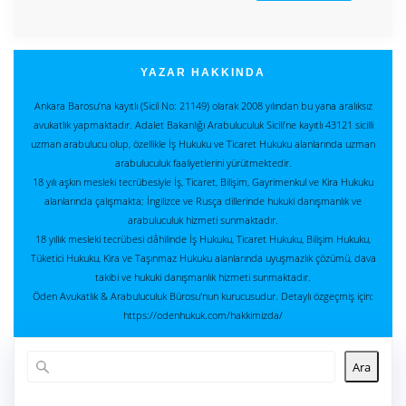
YAZAR HAKKINDA
Ankara Barosu’na kayıtlı (Sicil No: 21149) olarak 2008 yılından bu yana aralıksız
avukatlık yapmaktadır. Adalet Bakanlığı Arabuluculuk Sicili’ne kayıtlı 43121 sicilli
uzman arabulucu olup, özellikle İş Hukuku ve Ticaret Hukuku alanlarında uzman
arabuluculuk faaliyetlerini yürütmektedir.
18 yılı aşkın mesleki tecrübesiyle İş, Ticaret, Bilişim, Gayrimenkul ve Kira Hukuku
alanlarında çalışmakta; İngilizce ve Rusça dillerinde hukuki danışmanlık ve
arabuluculuk hizmeti sunmaktadır.
18 yıllık mesleki tecrübesi dâhilinde İş Hukuku, Ticaret Hukuku, Bilişim Hukuku,
Tüketici Hukuku, Kira ve Taşınmaz Hukuku alanlarında uyuşmazlık çözümü, dava
takibi ve hukuki danışmanlık hizmeti sunmaktadır.
Öden Avukatlık & Arabuluculuk Bürosu'nun kurucusudur. Detaylı özgeçmiş için:
https://odenhukuk.com/hakkimizda/
Ara