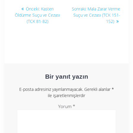
Yazı
Önceki
Sonraki
Önceki:
Kasten
Sonraki:
Mala Zarar Verme
yazı:
yazı:
gezinmesi
Öldürme Suçu ve Cezası
Suçu ve Cezası (TCK 151-
(TCK 81-82)
152)
Bir yanıt yazın
E-posta adresiniz yayınlanmayacak.
Gerekli alanlar
*
ile işaretlenmişlerdir
Yorum
*