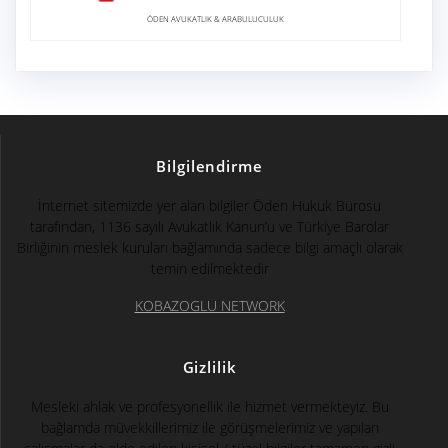
ÖDEN AVUKATLIK & ARABULUCULUK
Bilgilendirme
İnternet sitemizde yer alan bilgiler Öden Hukuk Bürosu
tarafından, 1136 sayılı Avukatlık Kanun’u ve Türkiye Barolar
Birliğinin meslek kuruları bağlamında sadece bilgi amaçlı olarak
temin edilmektedir
KOBAZOGLU NETWORK
Gizlilik
Mesleki ahlak ve profesyonellik ile hizmet vermekteyiz. Bu
bağlamda müvekkillerimiz ile görüşmelerimiz ve yapılan