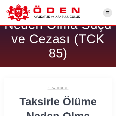
Skip
Taksirle Ölüme
to
content
Neden Olma Suçu
ve Cezası (TCK
85)
CEZA HUKUKU
Taksirle Ölüme