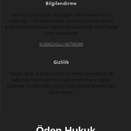
Bilgilendirme
İnternet sitemizde yer alan bilgiler Öden Hukuk Bürosu
tarafından, 1136 sayılı Avukatlık Kanun’u ve Türkiye Barolar
Birliğinin meslek kuruları bağlamında sadece bilgi amaçlı olarak
temin edilmektedir
KOBAZOGLU NETWORK
Gizlilik
Mesleki ahlak ve profesyonellik ile hizmet vermekteyiz. Bu
bağlamda müvekkillerimiz ile görüşmelerimiz ve yapılan
çalışmalar da elde edilen kişisel / tüzel bilgiler tamamen gizli
tutulmaktadır.
Öden Hukuk