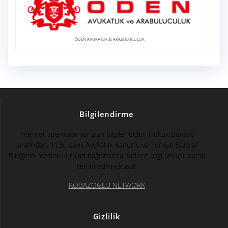
ÖDEN AVUKATLIK & ARABULUCULUK
Bilgilendirme
İnternet sitemizde yer alan bilgiler Öden Hukuk Bürosu
tarafından, 1136 sayılı Avukatlık Kanun’u ve Türkiye Barolar
Birliğinin meslek kuruları bağlamında sadece bilgi amaçlı olarak
temin edilmektedir
KOBAZOGLU NETWORK
Gizlilik