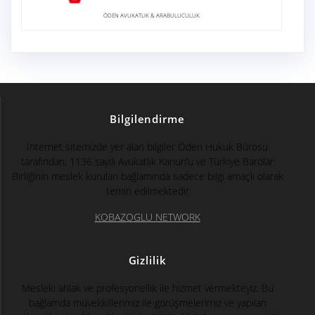
ÖDEN AVUKATLIK & ARABULUCULUK
Bilgilendirme
İnternet sitemizde yer alan bilgiler Öden Hukuk Bürosu
tarafından, 1136 sayılı Avukatlık Kanun’u ve Türkiye Barolar
Birliğinin meslek kuruları bağlamında sadece bilgi amaçlı olarak
temin edilmektedir
KOBAZOGLU NETWORK
Gizlilik
Mesleki ahlak ve profesyonellik ile hizmet vermekteyiz. Bu
bağlamda müvekkillerimiz ile görüşmelerimiz ve yapılan