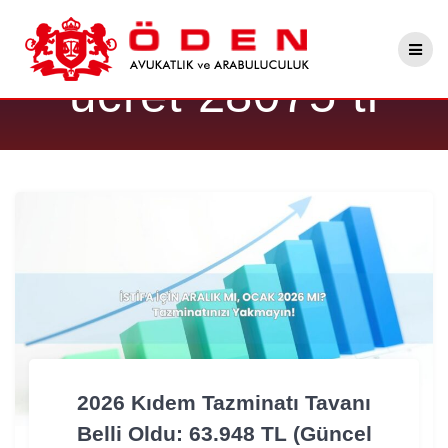
Skip
Etiket:
net asgari
to
content
ücret 28075 tl
2026 Kıdem Tazminatı Tavanı
Belli Oldu: 63.948 TL (Güncel