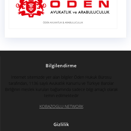
ÖDEN AVUKATLIK & ARABULUCULUK
Bilgilendirme
İnternet sitemizde yer alan bilgiler Öden Hukuk Bürosu
tarafından, 1136 sayılı Avukatlık Kanun’u ve Türkiye Barolar
Birliğinin meslek kuruları bağlamında sadece bilgi amaçlı olarak
temin edilmektedir
KOBAZOGLU NETWORK
Gizlilik