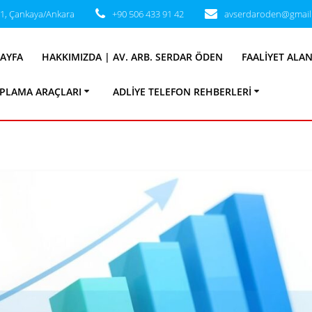
31, Çankaya/Ankara
+90 506 433 91 42
avserdaroden@gmail
:
kıdem tavanı oc
AYFA
HAKKIMIZDA | AV. ARB. SERDAR ÖDEN
FAALIYET ALA
PLAMA ARAÇLARI
ADLIYE TELEFON REHBERLERI