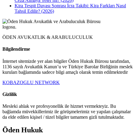
Ceza Almaya Yeter mi? (2026)
Kira Tespit Davası Sonrası İcra Takibi: Kira Farkları Nasıl
Tahsil Edilir? (2026)
ÖDEN AVUKATLIK & ARABULUCULUK
Bilgilendirme
İnternet sitemizde yer alan bilgiler Öden Hukuk Bürosu tarafından,
1136 sayılı Avukatlık Kanun’u ve Türkiye Barolar Birliğinin meslek
kuruları bağlamında sadece bilgi amaçlı olarak temin edilmektedir
KOBAZOGLU NETWORK
Gizlilik
Mesleki ahlak ve profesyonellik ile hizmet vermekteyiz. Bu
bağlamda müvekkillerimiz ile görüşmelerimiz ve yapılan çalışmalar
da elde edilen kişisel / tüzel bilgiler tamamen gizli tutulmaktadır.
Öden Hukuk