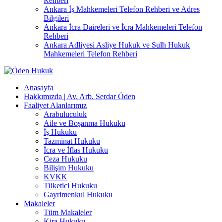
Rehberi
Ankara İş Mahkemeleri Telefon Rehberi ve Adres
Bilgileri
Ankara İcra Daireleri ve İcra Mahkemeleri Telefon
Rehberi
Ankara Adliyesi Asliye Hukuk ve Sulh Hukuk
Mahkemeleri Telefon Rehberi
Anasayfa
Hakkımızda | Av. Arb. Serdar Öden
Faaliyet Alanlarımız
Arabuluculuk
Aile ve Boşanma Hukuku
İş Hukuku
Tazminat Hukuku
İcra ve İflas Hukuku
Ceza Hukuku
Bilişim Hukuku
KVKK
Tüketici Hukuku
Gayrimenkul Hukuku
Makaleler
Tüm Makaleler
Kira Hukuku