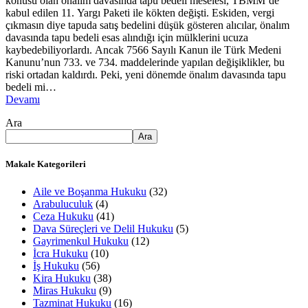
konusu olan önalım davasında tapu bedeli meselesi, TBMM’de
kabul edilen 11. Yargı Paketi ile kökten değişti. Eskiden, vergi
çıkmasın diye tapuda satış bedelini düşük gösteren alıcılar, önalım
davasında tapu bedeli esas alındığı için mülklerini ucuza
kaybedebiliyorlardı. Ancak 7566 Sayılı Kanun ile Türk Medeni
Kanunu’nun 733. ve 734. maddelerinde yapılan değişiklikler, bu
riski ortadan kaldırdı. Peki, yeni dönemde önalım davasında tapu
bedeli mi…
Devamı
Ara
Ara
Makale Kategorileri
Aile ve Boşanma Hukuku
(32)
Arabuluculuk
(4)
Ceza Hukuku
(41)
Dava Süreçleri ve Delil Hukuku
(5)
Gayrimenkul Hukuku
(12)
İcra Hukuku
(10)
İş Hukuku
(56)
Kira Hukuku
(38)
Miras Hukuku
(9)
Tazminat Hukuku
(16)