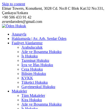
Skip to content
Elmar Towers, Konutkent, 3028 Cd. No:8 C Blok Kat:32 No:331,
Çankaya/Ankara
+90 506 433 91 42
avserdaroden@gmail.com
Anasayfa
Hakkımızda | Av. Arb. Serdar Öden
Faaliyet Alanlarımız
Arabuluculuk
Aile ve Boşanma Hukuku
İş Hukuku
Tazminat Hukuku
İcra ve İflas Hukuku
Ceza Hukuku
Bilişim Hukuku
KVKK
Tüketici Hukuku
Gayrimenkul Hukuku
Makaleler
Tüm Makaleler
Kira Hukuku
Aile ve Boşanma Hukuku
İş Hukuku