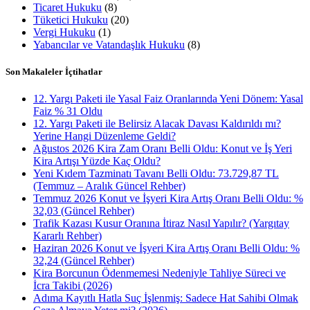
Ticaret Hukuku
(8)
Tüketici Hukuku
(20)
Vergi Hukuku
(1)
Yabancılar ve Vatandaşlık Hukuku
(8)
Son Makaleler İçtihatlar
12. Yargı Paketi ile Yasal Faiz Oranlarında Yeni Dönem: Yasal
Faiz % 31 Oldu
12. Yargı Paketi ile Belirsiz Alacak Davası Kaldırıldı mı?
Yerine Hangi Düzenleme Geldi?
Ağustos 2026 Kira Zam Oranı Belli Oldu: Konut ve İş Yeri
Kira Artışı Yüzde Kaç Oldu?
Yeni Kıdem Tazminatı Tavanı Belli Oldu: 73.729,87 TL
(Temmuz – Aralık Güncel Rehber)
Temmuz 2026 Konut ve İşyeri Kira Artış Oranı Belli Oldu: %
32,03 (Güncel Rehber)
Trafik Kazası Kusur Oranına İtiraz Nasıl Yapılır? (Yargıtay
Kararlı Rehber)
Haziran 2026 Konut ve İşyeri Kira Artış Oranı Belli Oldu: %
32,24 (Güncel Rehber)
Kira Borcunun Ödenmemesi Nedeniyle Tahliye Süreci ve
İcra Takibi (2026)
Adıma Kayıtlı Hatla Suç İşlenmiş: Sadece Hat Sahibi Olmak