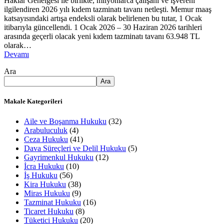
Haklar Genelgesi ile birlikte, milyonlarca çalışanı ve işvereni
ilgilendiren 2026 yılı kıdem tazminatı tavanı netleşti. Memur maaş
katsayısındaki artışa endeksli olarak belirlenen bu tutar, 1 Ocak
itibarıyla güncellendi. 1 Ocak 2026 – 30 Haziran 2026 tarihleri
arasında geçerli olacak yeni kıdem tazminatı tavanı 63.948 TL
olarak…
Devamı
Ara
Ara
Makale Kategorileri
Aile ve Boşanma Hukuku
(32)
Arabuluculuk
(4)
Ceza Hukuku
(41)
Dava Süreçleri ve Delil Hukuku
(5)
Gayrimenkul Hukuku
(12)
İcra Hukuku
(10)
İş Hukuku
(56)
Kira Hukuku
(38)
Miras Hukuku
(9)
Tazminat Hukuku
(16)
Ticaret Hukuku
(8)
Tüketici Hukuku
(20)