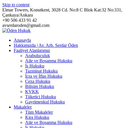
Skip to content
Elmar Towers, Konutkent, 3028 Cd. No:8 C Blok Kat:32 No:331,
Çankaya/Ankara
+90 506 433 91 42
avserdaroden@gmail.com
Anasayfa
Hakkımızda | Av. Arb. Serdar Öden
Faaliyet Alanlarımız
Arabuluculuk
Aile ve Boşanma Hukuku
İş Hukuku
Tazminat Hukuku
İcra ve İflas Hukuku
Ceza Hukuku
Bilişim Hukuku
KVKK
Tüketici Hukuku
Gayrimenkul Hukuku
Makaleler
Tüm Makaleler
Kira Hukuku
Aile ve Boşanma Hukuku
İş Hukuku