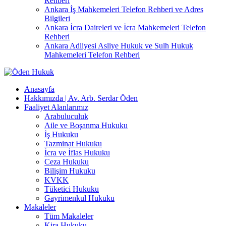
Rehberi
Ankara İş Mahkemeleri Telefon Rehberi ve Adres
Bilgileri
Ankara İcra Daireleri ve İcra Mahkemeleri Telefon
Rehberi
Ankara Adliyesi Asliye Hukuk ve Sulh Hukuk
Mahkemeleri Telefon Rehberi
Anasayfa
Hakkımızda | Av. Arb. Serdar Öden
Faaliyet Alanlarımız
Arabuluculuk
Aile ve Boşanma Hukuku
İş Hukuku
Tazminat Hukuku
İcra ve İflas Hukuku
Ceza Hukuku
Bilişim Hukuku
KVKK
Tüketici Hukuku
Gayrimenkul Hukuku
Makaleler
Tüm Makaleler
Kira Hukuku