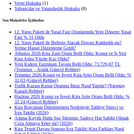
Vergi Hukuku
(1)
Yabancılar ve Vatandaşlık Hukuku
(8)
Son Makaleler İçtihatlar
12. Yargı Paketi ile Yasal Faiz Oranlarında Yeni Dönem: Yasal
Faiz % 31 Oldu
12. Yargı Paketi ile Belirsiz Alacak Davası Kaldırıldı mı?
Yerine Hangi Düzenleme Geldi?
Ağustos 2026 Kira Zam Oranı Belli Oldu: Konut ve İş Yeri
Kira Artışı Yüzde Kaç Oldu?
Yeni Kıdem Tazminatı Tavanı Belli Oldu: 73.729,87 TL
(Temmuz – Aralık Güncel Rehber)
Temmuz 2026 Konut ve İşyeri Kira Artış Oranı Belli Oldu: %
32,03 (Güncel Rehber)
Trafik Kazası Kusur Oranına İtiraz Nasıl Yapılır? (Yargıtay
Kararlı Rehber)
Haziran 2026 Konut ve İşyeri Kira Artış Oranı Belli Oldu: %
32,24 (Güncel Rehber)
Kira Borcunun Ödenmemesi Nedeniyle Tahliye Süreci ve
İcra Takibi (2026)
Adıma Kayıtlı Hatla Suç İşlenmiş: Sadece Hat Sahibi Olmak
Ceza Almaya Yeter mi? (2026)
Kira Tespit Davası Sonrası İcra Takibi: Kira Farkları Nasıl