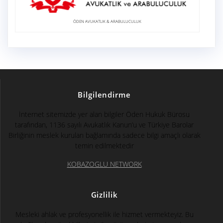
ÖDEN AVUKATLIK & ARABULUCULUK
Bilgilendirme
İnternet sitemizde yer alan bilgiler Öden Hukuk Bürosu
tarafından, 1136 sayılı Avukatlık Kanun’u ve Türkiye Barolar
Birliğinin meslek kuruları bağlamında sadece bilgi amaçlı olarak
temin edilmektedir
KOBAZOGLU NETWORK
Gizlilik
Mesleki ahlak ve profesyonellik ile hizmet vermekteyiz. Bu