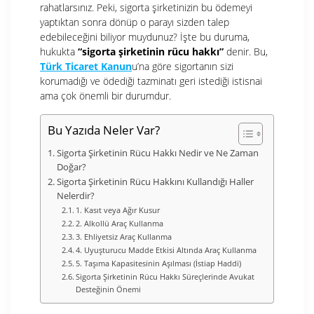
rahatlarsınız. Peki, sigorta şirketinizin bu ödemeyi
yaptıktan sonra dönüp o parayı sizden talep
edebileceğini biliyor muydunuz? İşte bu duruma,
hukukta
“sigorta şirketinin rücu hakkı”
denir. Bu,
Türk Ticaret Kanun
u’na göre sigortanın sizi
korumadığı ve ödediği tazminatı geri istediği istisnai
ama çok önemli bir durumdur.
Bu Yazıda Neler Var?
Sigorta Şirketinin Rücu Hakkı Nedir ve Ne Zaman
Doğar?
Sigorta Şirketinin Rücu Hakkını Kullandığı Haller
Nelerdir?
1. Kasıt veya Ağır Kusur
2. Alkollü Araç Kullanma
3. Ehliyetsiz Araç Kullanma
4. Uyuşturucu Madde Etkisi Altında Araç Kullanma
5. Taşıma Kapasitesinin Aşılması (İstiap Haddi)
Sigorta Şirketinin Rücu Hakkı Süreçlerinde Avukat
Desteğinin Önemi