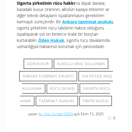
Sigorta şirketinin rücu hakkı
‘na dayalı davalar,
kazadaki kusur oranının, alkolün kazaya etkisinin ve
diğer teknik detayların ispatlanmasını gerektiren
karmaşık süreçlerdir. Bir
Ankara tazminat avukatı
,
sigorta şirketinin rücu talebinin haksız olduğunu
ispatlayarak sizi on binlerce liralık bir borçtan
kurtarabilir.
Öden Hukuk
, sigorta rücu davalarında
uzmanlığıyla haklarınızı korumak için yanınızdadır.
AĞIR KUSUR
ALKOLLÜ ARAÇ KULLANMA
ANKARA TAZMINAT AVUKATI
EHLIYETSIZ ARAÇ
KULLANMA
RÜCU DAVASI
SIGORTA RÜCU
HAKKI
TAZMINAT HUKUKU
TRAFIK KAZASI
yazarı
Av. Arb. Serdar ÖDEN
açık Ekim 15, 2025
0