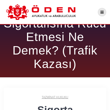
Skip
Sigorta Şirketinin
to
content
Sigortalısına Rücu
Etmesi Ne
Demek? (Trafik
Kazası)
TAZMINAT HUKUKU
Sigorta