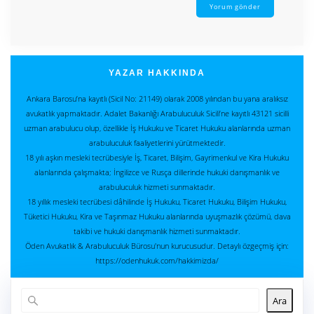
YAZAR HAKKINDA
Ankara Barosu’na kayıtlı (Sicil No: 21149) olarak 2008 yılından bu yana aralıksız
avukatlık yapmaktadır. Adalet Bakanlığı Arabuluculuk Sicili’ne kayıtlı 43121 sicilli
uzman arabulucu olup, özellikle İş Hukuku ve Ticaret Hukuku alanlarında uzman
arabuluculuk faaliyetlerini yürütmektedir.
18 yılı aşkın mesleki tecrübesiyle İş, Ticaret, Bilişim, Gayrimenkul ve Kira Hukuku
alanlarında çalışmakta; İngilizce ve Rusça dillerinde hukuki danışmanlık ve
arabuluculuk hizmeti sunmaktadır.
18 yıllık mesleki tecrübesi dâhilinde İş Hukuku, Ticaret Hukuku, Bilişim Hukuku,
Tüketici Hukuku, Kira ve Taşınmaz Hukuku alanlarında uyuşmazlık çözümü, dava
takibi ve hukuki danışmanlık hizmeti sunmaktadır.
Öden Avukatlık & Arabuluculuk Bürosu'nun kurucusudur. Detaylı özgeçmiş için:
https://odenhukuk.com/hakkimizda/
Ara