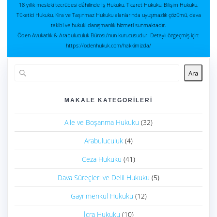
18 yıllık mesleki tecrübesi dâhilinde İş Hukuku, Ticaret Hukuku, Bilişim Hukuku,
Tüketici Hukuku, Kira ve Taşınmaz Hukuku alanlarında uyuşmazlık çözümü, dava
takibi ve hukuki danışmanlık hizmeti sunmaktadır.
Öden Avukatlık & Arabuluculuk Bürosu'nun kurucusudur. Detaylı özgeçmiş için:
https://odenhukuk.com/hakkimizda/
Ara
MAKALE KATEGORILERI
Aile ve Boşanma Hukuku
(32)
Arabuluculuk
(4)
Ceza Hukuku
(41)
Dava Süreçleri ve Delil Hukuku
(5)
Gayrimenkul Hukuku
(12)
İcra Hukuku
(10)