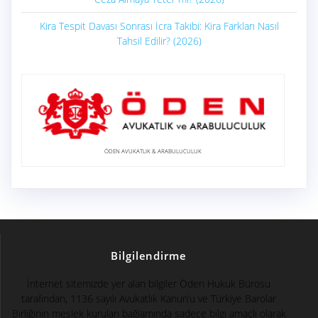
Kira Tespit Davası Sonrası İcra Takibi: Kira Farkları Nasıl
Tahsil Edilir? (2026)
ÖDEN AVUKATLIK & ARABULUCULUK
Bilgilendirme
İnternet sitemizde yer alan bilgiler Öden Hukuk Bürosu
tarafından, 1136 sayılı Avukatlık Kanun’u ve Türkiye Barolar
Birliğinin meslek kuruları bağlamında sadece bilgi amaçlı olarak