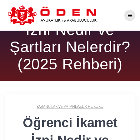
Skip
Öğrenci İkamet
to
content
İzni Nedir ve
Şartları Nelerdir?
(2025 Rehberi)
YABANCILAR VE VATANDAŞLIK HUKUKU
Öğrenci İkamet