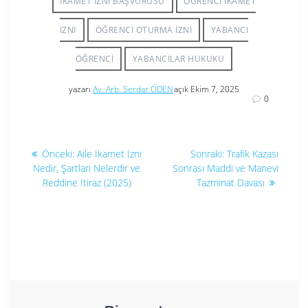
IKAMET IZNI BAŞVURUSU
ÖĞRENCI IKAMET
IZNI
ÖĞRENCI OTURMA IZNI
YABANCI
ÖĞRENCI
YABANCILAR HUKUKU
yazarı
Av. Arb. Serdar ÖDEN
açık Ekim 7, 2025
0
Yazı
Önceki
Sonraki
Önceki:
Aile İkamet İzni
Sonraki:
Trafik Kazası
yazı:
yazı:
gezinmesi
Nedir, Şartları Nelerdir ve
Sonrası Maddi ve Manevi
Reddine İtiraz (2025)
Tazminat Davası