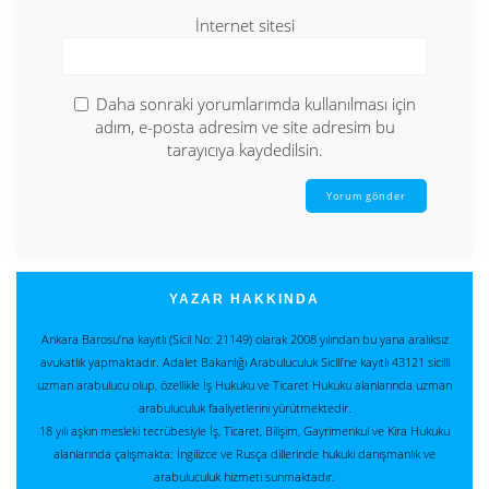
İnternet sitesi
Daha sonraki yorumlarımda kullanılması için
adım, e-posta adresim ve site adresim bu
tarayıcıya kaydedilsin.
YAZAR HAKKINDA
Ankara Barosu’na kayıtlı (Sicil No: 21149) olarak 2008 yılından bu yana aralıksız
avukatlık yapmaktadır. Adalet Bakanlığı Arabuluculuk Sicili’ne kayıtlı 43121 sicilli
uzman arabulucu olup, özellikle İş Hukuku ve Ticaret Hukuku alanlarında uzman
arabuluculuk faaliyetlerini yürütmektedir.
18 yılı aşkın mesleki tecrübesiyle İş, Ticaret, Bilişim, Gayrimenkul ve Kira Hukuku
alanlarında çalışmakta; İngilizce ve Rusça dillerinde hukuki danışmanlık ve
arabuluculuk hizmeti sunmaktadır.