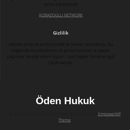
temin edilmektedir
KOBAZOGLU NETWORK
Gizlilik
Mesleki ahlak ve profesyonellik ile hizmet vermekteyiz. Bu
bağlamda müvekkillerimiz ile görüşmelerimiz ve yapılan
çalışmalar da elde edilen kişisel / tüzel bilgiler tamamen gizli
tutulmaktadır.
Öden Hukuk
© 2026 Öden Hukuk. Built using WordPress and
EmpowerWP
Theme
.