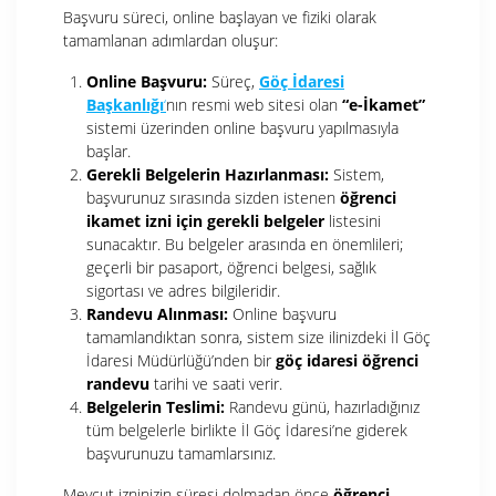
Başvuru süreci, online başlayan ve fiziki olarak
tamamlanan adımlardan oluşur:
Online Başvuru:
Süreç,
Göç İdaresi
Başkanlığı
‘
nın resmi web sitesi olan
“e-İkamet”
sistemi üzerinden online başvuru yapılmasıyla
başlar.
Gerekli Belgelerin Hazırlanması:
Sistem,
başvurunuz sırasında sizden istenen
öğrenci
ikamet izni için gerekli belgeler
listesini
sunacaktır. Bu belgeler arasında en önemlileri;
geçerli bir pasaport, öğrenci belgesi, sağlık
sigortası ve adres bilgileridir.
Randevu Alınması:
Online başvuru
tamamlandıktan sonra, sistem size ilinizdeki İl Göç
İdaresi Müdürlüğü’nden bir
göç idaresi öğrenci
randevu
tarihi ve saati verir.
Belgelerin Teslimi:
Randevu günü, hazırladığınız
tüm belgelerle birlikte İl Göç İdaresi’ne giderek
başvurunuzu tamamlarsınız.
Mevcut izninizin süresi dolmadan önce
öğrenci