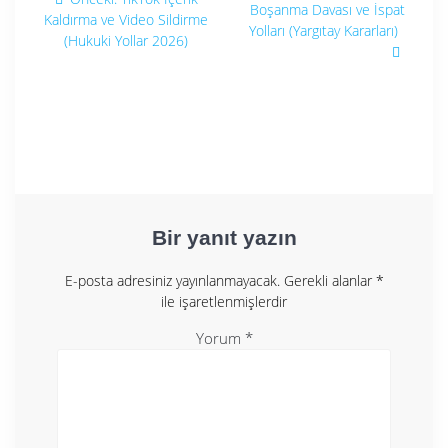
yazı:
gezinmesi
Boşanma Davası ve İspat
yazı:
Kaldırma ve Video Sildirme
Yolları (Yargıtay Kararları)
(Hukuki Yollar 2026)
Bir yanıt yazın
E-posta adresiniz yayınlanmayacak.
Gerekli alanlar
*
ile işaretlenmişlerdir
Yorum
*