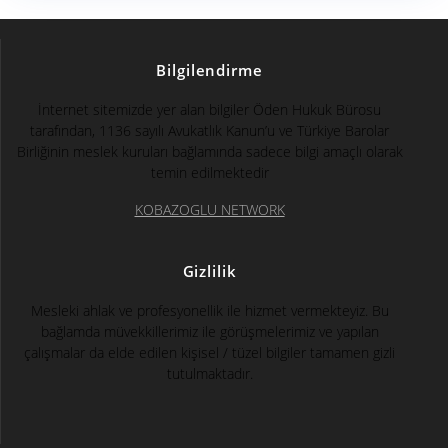
Bilgilendirme
İnternet sitemizde yer alan bilgiler Öden Hukuk Bürosu
tarafından, 1136 sayılı Avukatlık Kanun’u ve Türkiye Barolar
Birliğinin meslek kuruları bağlamında sadece bilgi amaçlı olarak
temin edilmektedir
KOBAZOGLU NETWORK
Gizlilik
Mesleki ahlak ve profesyonellik ile hizmet vermekteyiz. Bu
bağlamda müvekkillerimiz ile görüşmelerimiz ve yapılan
çalışmalar da elde edilen kişisel / tüzel bilgiler tamamen gizli
tutulmaktadır.