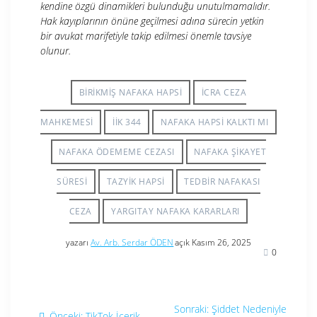
kendine özgü dinamikleri bulunduğu unutulmamalıdır.
Hak kayıplarının önüne geçilmesi adına sürecin yetkin
bir avukat marifetiyle takip edilmesi önemle tavsiye
olunur.
BIRIKMIŞ NAFAKA HAPSI
ICRA CEZA
MAHKEMESI
İİK 344
NAFAKA HAPSI KALKTI MI
NAFAKA ÖDEMEME CEZASI
NAFAKA ŞIKAYET
SÜRESI
TAZYIK HAPSI
TEDBIR NAFAKASI
CEZA
YARGITAY NAFAKA KARARLARI
yazarı
Av. Arb. Serdar ÖDEN
açık Kasım 26, 2025
0
Yazı
Sonraki
Sonraki:
Şiddet Nedeniyle
Önceki
Önceki:
TikTok İçerik