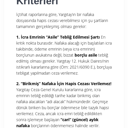
Kriterleri
İçtihat raporlarına göre, Yargıtay’ın bir nafaka
dosyasında hapis cezası verebilmesi için şu şartların
tamamının gerçekleşmiş olması gerekir:
1. İcra Emrinin “Asile” Tebliğ Edilmesi Şartı
En
kritik nokta burasıdır. Nafaka alacağı için başlatılan icra
takibinde, ödeme emrinin (veya icra emrinin)
borçlunun avukatına değil, bizzat
borçlu asile
tebliğ
edilmiş olması gerekir. Yargıtay 12. Hukuk Dairesi’nin
istikrarlı kararlarına göre (Örn: 2021/6090 E.), borçluya
tebligat yapılmadan ceza verilemez.
2. “Birikmiş” Nafaka İçin Hapis Cezası Verilemez!
Yargıtay Ceza Genel Kurulu kararlarına göre, icra
emrinin tebliğ edildiği tarihe kadar birikmiş olan
nafaka alacakları “adi alacak” hükmündedir. Geçmişe
dönük biriken bu borçlar ödenmese bile tazyik hapsi
verilemez. Ceza, ancak icra emri tebliğ edildikten
sonra işlemeye başlayan
“cari” (güncel) aylık
nafaka
borçlarının ödenmemesi halinde verilir.