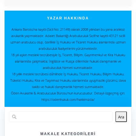
YAZAR HAKKINDA
Ankara Barosu’na kayıtlı (Sicil No: 21149) olarak 2008 yılından bu yana aralıksız
avukatlık yapmaktadır. Adalet Bakanlığı Arabuluculuk Sicili’ne kayıtlı 43121 sicilli
uzman arabulucu olup, özellikle İş Hukuku ve Ticaret Hukuku alanlarında uzman
arabuluculuk faaliyetlerini yürütmektedir.
18 yılı aşkın mesleki tecrübesiyle İş, Ticaret, Bilişim, Gayrimenkul ve Kira Hukuku
alanlarında çalışmakta; İngilizce ve Rusça dillerinde hukuki danışmanlık ve
arabuluculuk hizmeti sunmaktadır.
18 yıllık mesleki tecrübesi dâhilinde İş Hukuku, Ticaret Hukuku, Bilişim Hukuku,
Tüketici Hukuku, Kira ve Taşınmaz Hukuku alanlarında uyuşmazlık çözümü, dava
takibi ve hukuki danışmanlık hizmeti sunmaktadır.
Öden Avukatlık & Arabuluculuk Bürosu'nun kurucusudur. Detaylı özgeçmiş için:
https://odenhukuk.com/hakkimizda/
Ara
MAKALE KATEGORILERI