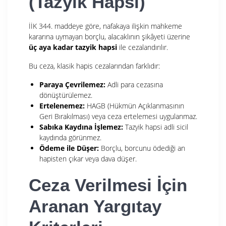
(Tazyik Hapsi)
İİK 344. maddeye göre, nafakaya ilişkin mahkeme
kararına uymayan borçlu, alacaklının şikâyeti üzerine
üç aya kadar tazyik hapsi
ile cezalandırılır.
Bu ceza, klasik hapis cezalarından farklıdır:
Paraya Çevrilemez:
Adli para cezasına
dönüştürülemez.
Ertelenemez:
HAGB (Hükmün Açıklanmasının
Geri Bırakılması) veya ceza ertelemesi uygulanmaz.
Sabıka Kaydına İşlemez:
Tazyik hapsi adli sicil
kaydında görünmez.
Ödeme ile Düşer:
Borçlu, borcunu ödediği an
hapisten çıkar veya dava düşer.
Ceza Verilmesi İçin
Aranan Yargıtay