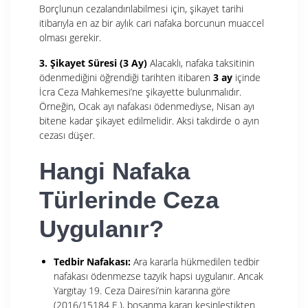
Borçlunun cezalandırılabilmesi için, şikayet tarihi
itibarıyla en az bir aylık cari nafaka borcunun muaccel
olması gerekir.
3. Şikayet Süresi (3 Ay)
Alacaklı, nafaka taksitinin
ödenmediğini öğrendiği tarihten itibaren
3 ay
içinde
İcra Ceza Mahkemesi’ne şikayette bulunmalıdır.
Örneğin, Ocak ayı nafakası ödenmediyse, Nisan ayı
bitene kadar şikayet edilmelidir. Aksi takdirde o ayın
cezası düşer.
Hangi Nafaka
Türlerinde Ceza
Uygulanır?
Tedbir Nafakası:
Ara kararla hükmedilen tedbir
nafakası ödenmezse tazyik hapsi uygulanır. Ancak
Yargıtay 19. Ceza Dairesi’nin kararına göre
(2016/15184 E.), boşanma kararı kesinleştikten