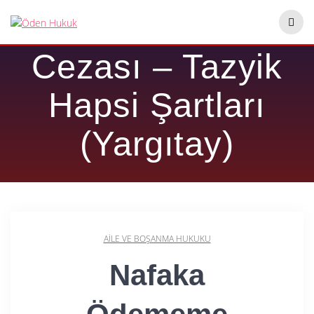
Skip
Nafaka Ödememe
to
content
Cezası – Tazyik
Hapsi Şartları
(Yargıtay)
AILE VE BOŞANMA HUKUKU
Nafaka