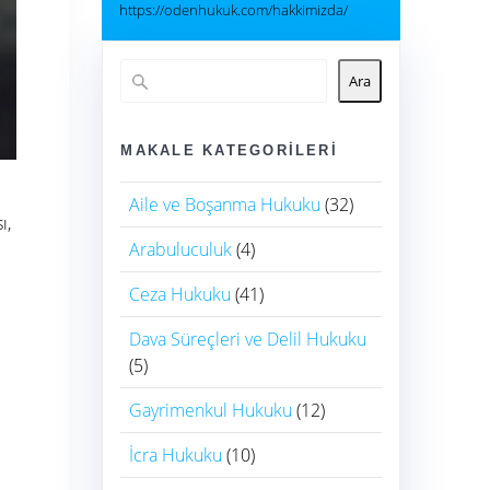
https://odenhukuk.com/hakkimizda/
Ara
MAKALE KATEGORILERI
Aile ve Boşanma Hukuku
(32)
ı,
Arabuluculuk
(4)
Ceza Hukuku
(41)
Dava Süreçleri ve Delil Hukuku
(5)
Gayrimenkul Hukuku
(12)
İcra Hukuku
(10)