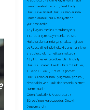
Arabuluculuk Sicili’ne kayıtlı 43121 sicilli
uzman arabulucu olup, özellikle İş
Hukuku ve Ticaret Hukuku alanlarında
uzman arabuluculuk faaliyetlerini
yürütmektedir.
18 yılı aşkın mesleki tecrübesiyle İş,
Ticaret, Bilişim, Gayrimenkul ve Kira
Hukuku alanlarında çalışmakta; İngilizce
ve Rusça dillerinde hukuki danışmanlık ve
arabuluculuk hizmeti sunmaktadır.
18 yıllık mesleki tecrübesi dâhilinde İş
Hukuku, Ticaret Hukuku, Bilişim Hukuku,
Tüketici Hukuku, Kira ve Taşınmaz
Hukuku alanlarında uyuşmazlık çözümü,
dava takibi ve hukuki danışmanlık hizmeti
sunmaktadır.
Öden Avukatlık & Arabuluculuk
Bürosu'nun kurucusudur. Detaylı
özgeçmiş için: