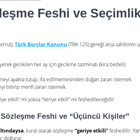
zleşme Feshi ve Seçimli
errüt),
Türk Borçlar Kanunu
(TBK 125) gereği arsa sahibinin 
diyerek gecikilen her ay için gecikme tazminatı (kira bedeli)
eyi ayakta tutup, ifa edilmemesinden doğan zararı istemek.
i bitirip menfi zararı istemek.
 etkili” mi yoksa “ileriye etkili” mi feshedileceğidir.
ğı Sözleşme Feshi ve “Üçüncü Kişiler”
altındaysa
, kural olarak sözleşme
“geriye etkili”
feshedilir. Yan
ç doğurur.