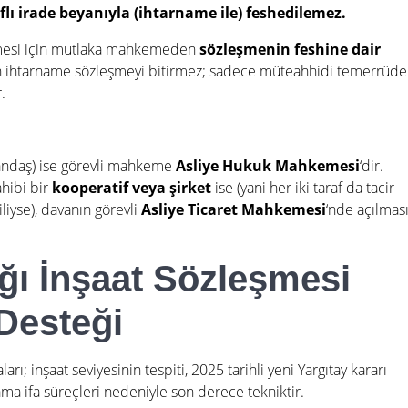
flı irade beyanıyla (ihtarname ile) feshedilemez.
ilmesi için mutlaka mahkemeden
sözleşmenin feshine dair
n ihtarname sözleşmeyi bitirmez; sadece müteahhidi temerrüde
.
tandaş) ise görevli mahkeme
Asliye Hukuk Mahkemesi
‘dir.
ahibi bir
kooperatif veya şirket
ise (yani her iki taraf da tacir
giliyse), davanın görevli
Asliye Ticaret Mahkemesi
‘nde açılmas
ığı İnşaat Sözleşmesi
Desteği
arı; inşaat seviyesinin tespiti, 2025 tarihli yeni Yargıtay kararı
nama ifa süreçleri nedeniyle son derece tekniktir.