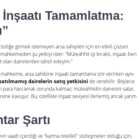
e İnşaatı Tamamlatma:
ı”
sizliğe girmek istemeyen arsa sahipleri için en etkili çözüm
mahkemeden şu yetkiyi ister: “Müteahhit işi bıraktı, inşaatı ben
 olan dairelerden tahsil edeyim.”
 mahkeme, arsa sahibine inşaatı tamamlama izni verirken aynı
atılmamış dairelerin satış yetkisini
de verebilir. Böylece
n para harcamak zorunda kalmaz; müteahhidin dairesini satar,
resine kavuşur. Bu, özellikle inşaat seviyesi ilerlemiş ancak yarım
tar Şartı
evri vaadi içerdiği ve “karma nitelikli” sözleşmeler olduğu için,