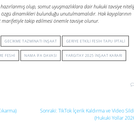
 hazırlanmış olup, somut uyuşmazlıklara dair hukuki tavsiye niteli
 özgü dinamikleri bulunduğu unutulmamalıdır. Hak kayıplarının
 marifetiyle takip edilmesi önemle tavsiye olunur.
GECIKME TAZMINATI INŞAAT
GERIYE ETKILI FESIH TAPU IPTALI
E FESHI
NAMA IFA DAVASI
YARGITAY 2025 INŞAAT KARARI
Sonraki
Çıkarma)
Sonraki:
TikTok İçerik Kaldırma ve Video Sil
yazı:
(Hukuki Yollar 202