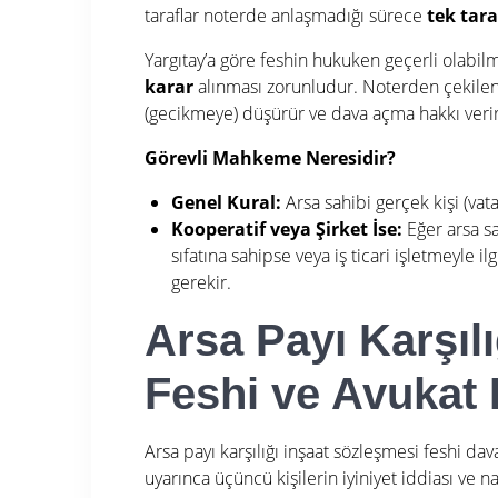
taraflar noterde anlaşmadığı sürece
tek tara
Yargıtay’a göre feshin hukuken geçerli olab
karar
alınması zorunludur. Noterden çekile
(gecikmeye) düşürür ve dava açma hakkı verir
Görevli Mahkeme Neresidir?
Genel Kural:
Arsa sahibi gerçek kişi (va
Kooperatif veya Şirket İse:
Eğer arsa s
sıfatına sahipse veya iş ticari işletmeyle il
gerekir.
Arsa Payı Karşıl
Feshi ve Avukat 
Arsa payı karşılığı inşaat sözleşmesi feshi daval
uyarınca üçüncü kişilerin iyiniyet iddiası ve 