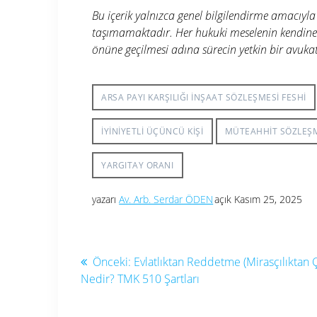
Bu içerik yalnızca genel bilgilendirme amacıyla
taşımamaktadır. Her hukuki meselenin kendine
önüne geçilmesi adına sürecin yetkin bir avukat
ARSA PAYI KARŞILIĞI INŞAAT SÖZLEŞMESI FESHI
IYINIYETLI ÜÇÜNCÜ KIŞI
MÜTEAHHIT SÖZLEŞM
YARGITAY ORANI
yazarı
Av. Arb. Serdar ÖDEN
açık Kasım 25, 2025
Yazı
Önceki
Önceki:
Evlatlıktan Reddetme (Mirasçılıktan 
yazı:
Nedir? TMK 510 Şartları
gezinmesi