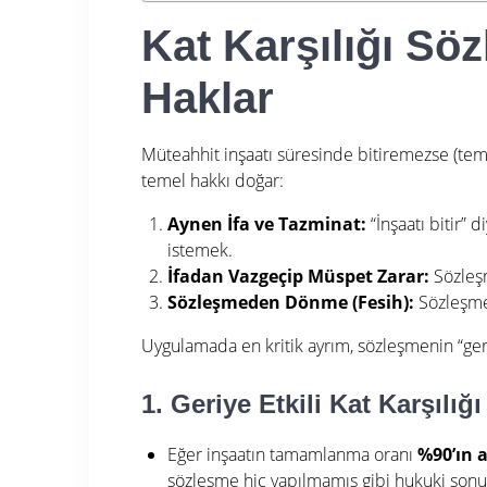
Kat Karşılığı Sö
Haklar
Müteahhit inşaatı süresinde bitiremezse (tem
temel hakkı doğar:
Aynen İfa ve Tazminat:
“İnşaatı bitir” 
istemek.
İfadan Vazgeçip Müspet Zarar:
Sözleşm
Sözleşmeden Dönme (Fesih):
Sözleşmey
Uygulamada en kritik ayrım, sözleşmenin “geriye
1. Geriye Etkili Kat Karşılı
Eğer inşaatın tamamlanma oranı
%90’ın 
sözleşme hiç yapılmamış gibi hukuki sonu