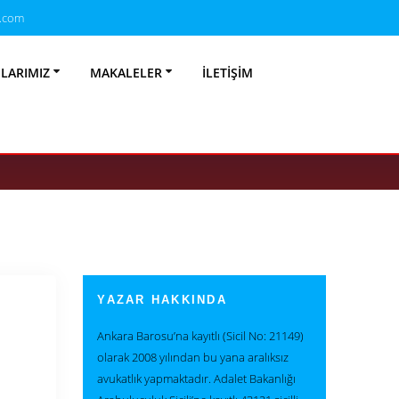
.com
Sözleşme Feshi
NLARIMIZ
MAKALELER
İLETIŞIM
rarı
YAZAR HAKKINDA
Ankara Barosu’na kayıtlı (Sicil No: 21149)
olarak 2008 yılından bu yana aralıksız
avukatlık yapmaktadır. Adalet Bakanlığı