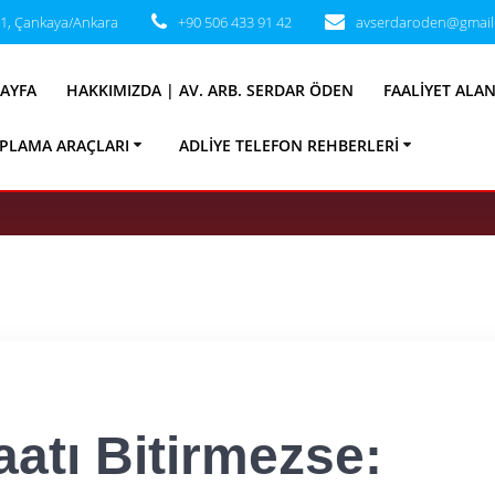
31, Çankaya/Ankara
+90 506 433 91 42
avserdaroden@gmail
aatı Bitirmezse: 
AYFA
HAKKIMIZDA | AV. ARB. SERDAR ÖDEN
FAALIYET ALA
2025 Yargıtay Ka
PLAMA ARAÇLARI
ADLIYE TELEFON REHBERLERI
aatı Bitirmezse: