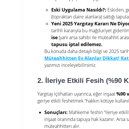
Eski Uygulama Nasıldı?:
Eskiden, ge
(topraktan daire alanlara) sattığı tapul
Yeni 2025 Yargıtay Kararı Ne Diyo
tarihli kararıyla bu mağduriyet gideril
ise
(yani arsa sahibi ile müteahhit ar
tapusu iptal edilemez.
Bu konuda daha detaylı bilgi ve 2025 tarih
Müteahhitten Ev Alanlar Dikkat! Kat K
yazımızı inceleyebilirsiniz.
2. İleriye Etkili Fesih (%90 K
Yargıtay içtihatları uyarınca, eğer inşaat
%90 v
geriye etkili feshetmek “hakkın kötüye kullanı
Sonuçları:
Mahkeme feshin “ileriye etkili
inşaat oranında tapuya hak kazanır. Arsa s
müteahhitten alır.