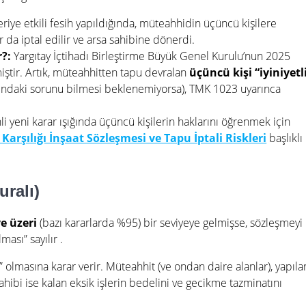
riye etkili fesih yapıldığında, müteahhidin üçüncü kişilere
ar da iptal edilir ve arsa sahibine dönerdi.
r?:
Yargıtay İçtihadı Birleştirme Büyük Genel Kurulu’nun 2025
miştir. Artık, müteahhitten tapu devralan
üçüncü kişi “iyiniyetl
asındaki sorunu bilmesi beklenemiyorsa), TMK 1023 uyarınca
li yeni karar ışığında üçüncü kişilerin haklarını öğrenmek için
arşılığı İnşaat Sözleşmesi ve Tapu İptali Riskleri
başlıklı
uralı)
e üzeri
(bazı kararlarda %95) bir seviyeye gelmişse, sözleşmeyi
lması” sayılır
.
” olmasına karar verir. Müteahhit (ve ondan daire alanlar), yapıla
ahibi ise kalan eksik işlerin bedelini ve gecikme tazminatını