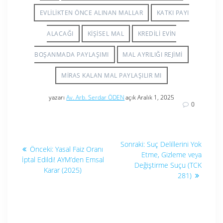
EVLILIKTEN ÖNCE ALINAN MALLAR
KATKI PAYI
ALACAĞI
KIŞISEL MAL
KREDILI EVIN
BOŞANMADA PAYLAŞIMI
MAL AYRILIĞI REJIMI
MIRAS KALAN MAL PAYLAŞILIR MI
yazarı
Av. Arb. Serdar ÖDEN
açık Aralık 1, 2025
0
Yazı
Sonraki
Sonraki:
Suç Delillerini Yok
Önceki
Önceki:
Yasal Faiz Oranı
yazı:
gezinmesi
Etme, Gizleme veya
yazı:
İptal Edildi! AYM’den Emsal
Değiştirme Suçu (TCK
Karar (2025)
281)