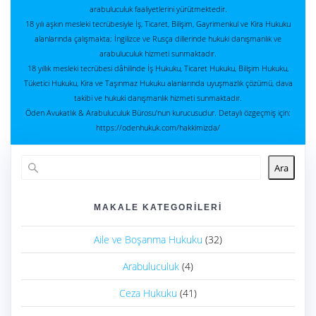
arabuluculuk faaliyetlerini yürütmektedir.
18 yılı aşkın mesleki tecrübesiyle İş, Ticaret, Bilişim, Gayrimenkul ve Kira Hukuku
alanlarında çalışmakta; İngilizce ve Rusça dillerinde hukuki danışmanlık ve
arabuluculuk hizmeti sunmaktadır.
18 yıllık mesleki tecrübesi dâhilinde İş Hukuku, Ticaret Hukuku, Bilişim Hukuku,
Tüketici Hukuku, Kira ve Taşınmaz Hukuku alanlarında uyuşmazlık çözümü, dava
takibi ve hukuki danışmanlık hizmeti sunmaktadır.
Öden Avukatlık & Arabuluculuk Bürosu'nun kurucusudur. Detaylı özgeçmiş için:
https://odenhukuk.com/hakkimizda/
Ara
MAKALE KATEGORILERI
Aile ve Boşanma Hukuku
(32)
Arabuluculuk
(4)
Ceza Hukuku
(41)