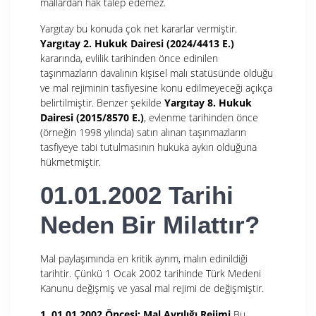
mallardan hak talep edemez.
Yargıtay bu konuda çok net kararlar vermiştir.
Yargıtay 2. Hukuk Dairesi (2024/4413 E.)
kararında, evlilik tarihinden önce edinilen
taşınmazların davalının kişisel malı statüsünde olduğu
ve mal rejiminin tasfiyesine konu edilmeyeceği açıkça
belirtilmiştir. Benzer şekilde
Yargıtay 8. Hukuk
Dairesi (2015/8570 E.)
, evlenme tarihinden önce
(örneğin 1998 yılında) satın alınan taşınmazların
tasfiyeye tabi tutulmasının hukuka aykırı olduğuna
hükmetmiştir.
01.01.2002 Tarihi
Neden Bir Milattır?
Mal paylaşımında en kritik ayrım, malın edinildiği
tarihtir. Çünkü 1 Ocak 2002 tarihinde Türk Medeni
Kanunu değişmiş ve yasal mal rejimi de değişmiştir.
1. 01.01.2002 Öncesi: Mal Ayrılığı Rejimi
Bu