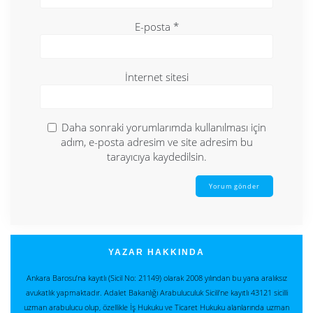
E-posta
*
İnternet sitesi
Daha sonraki yorumlarımda kullanılması için
adım, e-posta adresim ve site adresim bu
tarayıcıya kaydedilsin.
YAZAR HAKKINDA
Ankara Barosu’na kayıtlı (Sicil No: 21149) olarak 2008 yılından bu yana aralıksız
avukatlık yapmaktadır. Adalet Bakanlığı Arabuluculuk Sicili’ne kayıtlı 43121 sicilli
uzman arabulucu olup, özellikle İş Hukuku ve Ticaret Hukuku alanlarında uzman