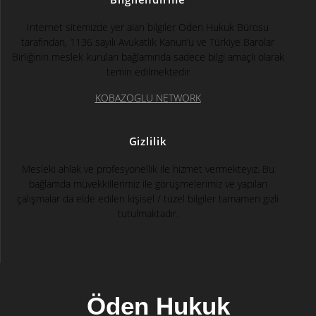
İnternet sitemizde yer alan bilgiler Öden Hukuk Bürosu
tarafından, 1136 sayılı Avukatlık Kanun’u ve Türkiye Barolar
Birliğinin meslek kuruları bağlamında sadece bilgi amaçlı olarak
temin edilmektedir
KOBAZOGLU NETWORK
Gizlilik
Mesleki ahlak ve profesyonellik ile hizmet vermekteyiz. Bu
bağlamda müvekkillerimiz ile görüşmelerimiz ve yapılan
çalışmalar da elde edilen kişisel / tüzel bilgiler tamamen gizli
tutulmaktadır.
Öden Hukuk