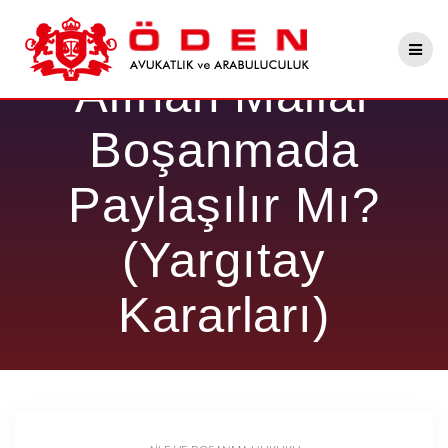
Skip
Evlilikten Önce
to
content
Alınan Mallar
Boşanmada
Paylaşılır Mı?
(Yargıtay
Kararları)