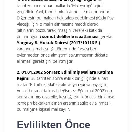
tarihten önce alınan mallarda “Mal Ayrılığı” rejimi
geçerlidir. Yani, tapu kimin üstüne ise mal onundur.
Diğer eşin bu maldan hak talep edebilmesi (Katkı Payı
Alacağı) için, o malın alınmasına maddi olarak
(altınlarını bozdurarak, maaşını vererek) katkıda
bulunduğunu
somut delillerle ispatlaması
gerekir.
Yargıtay 8. Hukuk Dairesi (2017/10116 E.)
kararında, mal ayrılığı döneminde “arsayı ben
evlenmeden önce almıştım” savunmasının dikkate
alınması gerektiğini belirtmiştir.
2. 01.01.2002 Sonrası: Edinilmiş Mallara Katılma
Rejimi
Bu tarihten sonra evlilik birliği içinde alınan
mallar “Edinilmiş Mal” sayılır ve yarı yarıya paylaşılır.
Ancak burada da kural değişmez: Eğer mal 2002’den
sonra alınmış olsa bile, kaynağı evlilik öncesi birikimse
(örneğin bekarken alınan arsanın satılıp ev alınması),
bu mal yine kişisel mal sayılır.
Evlilikten Önce