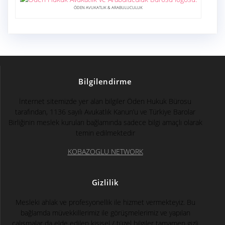
ÖDEN AVUKATLIK & ARABULUCULUK
Bilgilendirme
İnternet sitemizde yer alan bilgiler Öden Hukuk Bürosu
tarafından, 1136 sayılı Avukatlık Kanun’u ve Türkiye Barolar
Birliğinin meslek kuruları bağlamında sadece bilgi amaçlı olarak
temin edilmektedir
KOBAZOGLU NETWORK
Gizlilik
Mesleki ahlak ve profesyonellik ile hizmet vermekteyiz. Bu
bağlamda müvekkillerimiz ile görüşmelerimiz ve yapılan
çalışmalar da elde edilen kişisel / tüzel bilgiler tamamen gizli