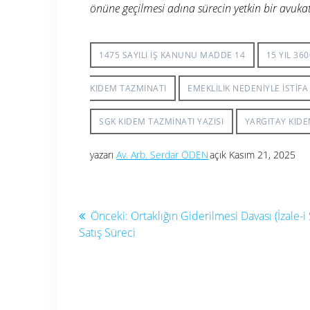
önüne geçilmesi adına sürecin yetkin bir avukat
1475 SAYILI IŞ KANUNU MADDE 14
15 YIL 36
KIDEM TAZMINATI
EMEKLILIK NEDENIYLE ISTIFA
SGK KIDEM TAZMINATI YAZISI
YARGITAY KIDE
yazarı
Av. Arb. Serdar ÖDEN
açık Kasım 21, 2025
Yazı
Önceki
Önceki:
Ortaklığın Giderilmesi Davası (İzale-i
yazı:
Satış Süreci
gezinmesi