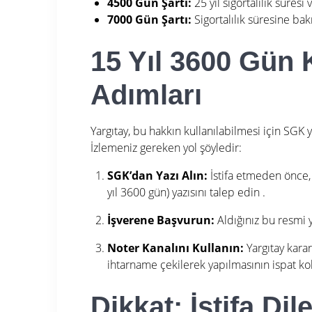
4500 Gün Şartı:
25 yıl sigortalılık süres
7000 Gün Şartı:
Sigortalılık süresine ba
15 Yıl 3600 Gün
Adımları
Yargıtay, bu hakkın kullanılabilmesi için SGK
İzlemeniz gereken yol şöyledir:
SGK’dan Yazı Alın:
İstifa etmeden önce,
yıl 3600 gün) yazısını talep edin
.
İşverene Başvurun:
Aldığınız bu resmi y
Noter Kanalını Kullanın:
Yargıtay kara
ihtarname çekilerek yapılmasının ispat kol
Dikkat: İstifa Di