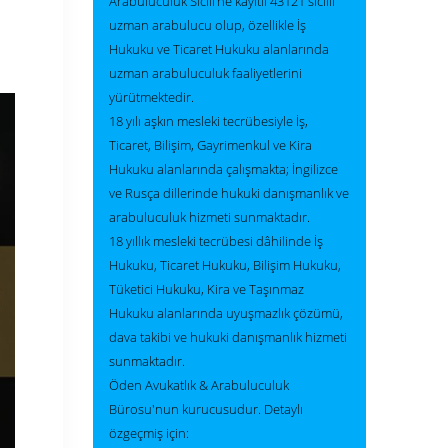
Arabuluculuk Sicili’ne kayıtlı 43121 sicilli
uzman arabulucu olup, özellikle İş
Hukuku ve Ticaret Hukuku alanlarında
uzman arabuluculuk faaliyetlerini
yürütmektedir.
18 yılı aşkın mesleki tecrübesiyle İş,
Ticaret, Bilişim, Gayrimenkul ve Kira
Hukuku alanlarında çalışmakta; İngilizce
ve Rusça dillerinde hukuki danışmanlık ve
arabuluculuk hizmeti sunmaktadır.
18 yıllık mesleki tecrübesi dâhilinde İş
Hukuku, Ticaret Hukuku, Bilişim Hukuku,
Tüketici Hukuku, Kira ve Taşınmaz
Hukuku alanlarında uyuşmazlık çözümü,
dava takibi ve hukuki danışmanlık hizmeti
sunmaktadır.
Öden Avukatlık & Arabuluculuk
Bürosu'nun kurucusudur. Detaylı
özgeçmiş için: