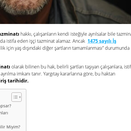
tazminatı
hakkı, çalışanların kendi isteğiyle ayrılsalar bile tazmin
arda istifa eden işçi tazminat alamaz. Ancak
1475 sayılı İş
lik için yaş dışındaki diğer şartların tamamlanması” durumunda
inatı
olarak bilinen bu hak, belirli şartları taşıyan çalışanlara, isti
 ayrılma imkanı tanır. Yargıtay kararlarına göre, bu haktan
iriş tarihidir.
apsar?
ları
ilir Miyim?