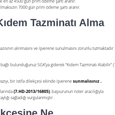
i ve en az 4500 gün prim ödeme şartı aranır.
kılmaksızın 7000 gün prim ödeme şartı aranır.
 Kıdem Tazminatı Alma
 yazısının alınmasını ve işverene sunulmasını zorunlu tutmaktadır
 bağlı bulunduğunuz SGK’ya giderek “Kıdem Tazminatı Alabilir” (
azıyı, bir istifa dilekçesi ekinde işverene
sunmalısınız
.
rlarında
(7.HD-2013/16805)
, başvurunun noter aracılığıyla
aylığı sağladığı vurgulanmıştır
.
lekçesine Ne