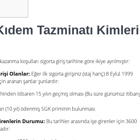
Kıdem Tazminatı Kimleri
azanma koşulları sigorta giriş tarihine göre ikiye ayrılmıştır:
rişi Olanlar:
Eğer ilk sigorta girişiniz (staj hariç) 8 Eylül 1999
çin aranan şartlar şunlardır:
arihinden itibaren 15 yılın geçmiş olması (Bu süre günümüz itibarı
n (10 yıl) ödenmiş SGK priminin bulunması.
 Girenlerin Durumu:
Bu tarihler arasında işe girenler için 3600
adır: