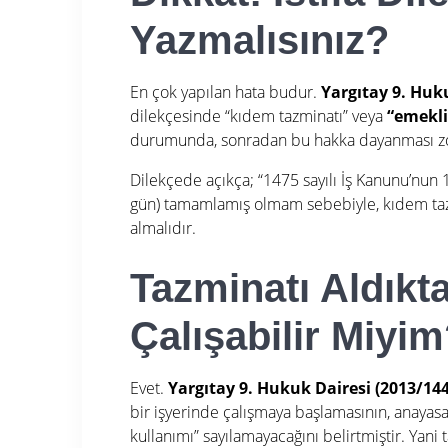
Yazmalısınız?
En çok yapılan hata budur.
Yargıtay 9. Huku
dilekçesinde “kıdem tazminatı” veya
“emeklil
durumunda, sonradan bu hakka dayanması z
Dilekçede açıkça; “1475 sayılı İş Kanunu’nun 1
gün) tamamlamış olmam sebebiyle, kıdem tazm
almalıdır.
Tazminatı Aldıkt
Çalışabilir Miyi
Evet.
Yargıtay 9. Hukuk Dairesi (2013/144
bir işyerinde çalışmaya başlamasının, anayas
kullanımı” sayılamayacağını belirtmiştir. Yani t