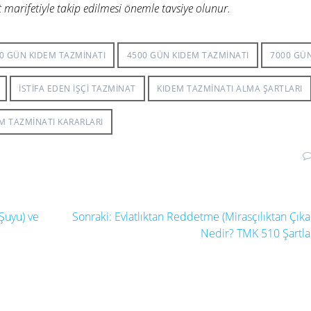
 marifetiyle takip edilmesi önemle tavsiye olunur.
00 GÜN KIDEM TAZMINATI
4500 GÜN KIDEM TAZMINATI
7000 GÜ
ISTIFA EDEN IŞÇI TAZMINAT
KIDEM TAZMINATI ALMA ŞARTLARI
M TAZMINATI KARARLARI
Sonraki
 Şuyu) ve
Sonraki:
Evlatlıktan Reddetme (Mirasçılıktan Çık
yazı:
Nedir? TMK 510 Şartla