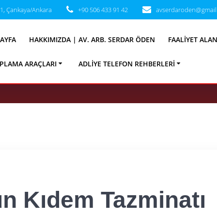
31, Çankaya/Ankara
+90 506 433 91 42
avserdaroden@gmail
 Gün Kıdem Tazmin
AYFA
HAKKIMIZDA | AV. ARB. SERDAR ÖDEN
FAALIYET ALA
99 Öncesi ve Sonr
PLAMA ARAÇLARI
ADLIYE TELEFON REHBERLERI
ün Kıdem Tazminatı