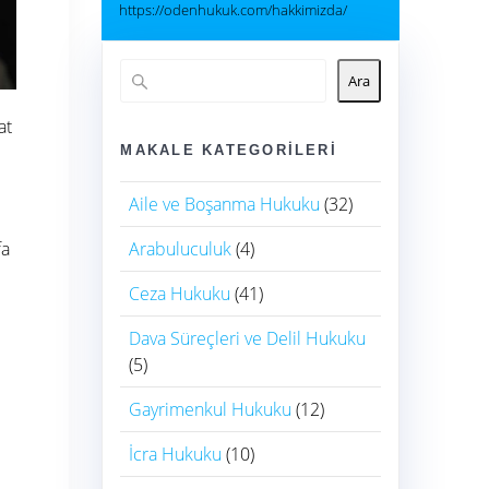
https://odenhukuk.com/hakkimizda/
Ara
at
MAKALE KATEGORILERI
Aile ve Boşanma Hukuku
(32)
Arabuluculuk
(4)
fa
Ceza Hukuku
(41)
Dava Süreçleri ve Delil Hukuku
(5)
Gayrimenkul Hukuku
(12)
İcra Hukuku
(10)