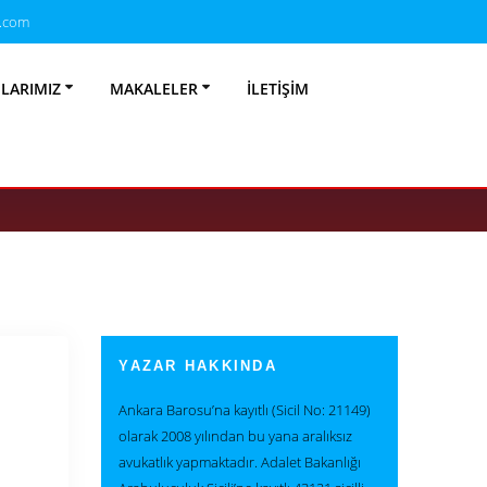
.com
atı Şartları
NLARIMIZ
MAKALELER
İLETIŞIM
ası)
YAZAR HAKKINDA
Ankara Barosu’na kayıtlı (Sicil No: 21149)
olarak 2008 yılından bu yana aralıksız
avukatlık yapmaktadır. Adalet Bakanlığı