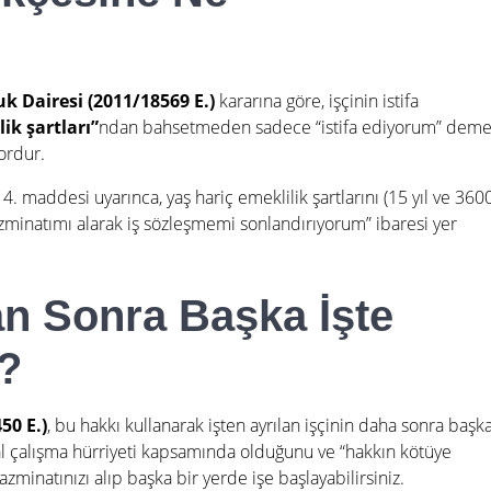
k Dairesi (2011/18569 E.)
kararına göre, işçinin istifa
ik şartları”
ndan bahsetmeden sadece “istifa ediyorum” deme
ordur.
4. maddesi uyarınca, yaş hariç emeklilik şartlarını (15 yıl ve 360
inatımı alarak iş sözleşmemi sonlandırıyorum” ibaresi yer
an Sonra Başka İşte
m?
50 E.)
, bu hakkı kullanarak işten ayrılan işçinin daha sonra başk
al çalışma hürriyeti kapsamında olduğunu ve “hakkın kötüye
azminatınızı alıp başka bir yerde işe başlayabilirsiniz.