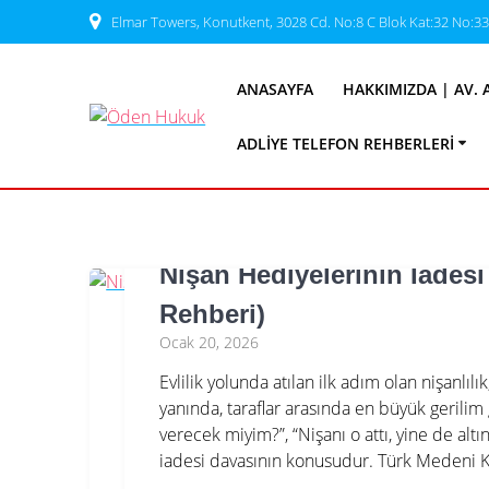
Skip
Elmar Towers, Konutkent, 3028 Cd. No:8 C Blok Kat:32 No:3
to
Etike
content
ANASAYFA
HAKKIMIZDA | AV. 
ADLIYE TELEFON REHBERLERI
Nişan Hediyelerinin İadesi
Rehberi)
Ocak 20, 2026
Evlilik yolunda atılan ilk adım olan nişanlıl
yanında, taraflar arasında en büyük gerilim 
verecek miyim?”, “Nişanı o attı, yine de altın
iadesi davasının konusudur. Türk Medeni Kan