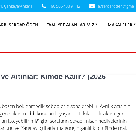
31, Çankaya/Ankara
+90 506 433 91 42
avserdaroden@gmail
t:
Ziynet Eşyası 
ARB. SERDAR ÖDEN
FAALIYET ALANLARIMIZ
MAKALELER
 ve Altınlar: Kimde Kalır? (2026
ık, bazen beklenmedik sebeplerle sona erebilir. Ayrılık acısının
genellikle maddi konularda yaşanır. “Takılan bilezikleri geri
ları isteyebilir mi?” gibi soruların cevabı, nişan hediyelerinin
unu ve Yargıtay içtihatlarına göre, nişanlılık bittiğinde mal…