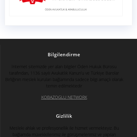
ÖDEN AVUKATLIK & ARABULUCULUK
Bilgilendirme
İnternet sitemizde yer alan bilgiler Öden Hukuk Bürosu
tarafından, 1136 sayılı Avukatlık Kanun’u ve Türkiye Barolar
Birliğinin meslek kuruları bağlamında sadece bilgi amaçlı olarak
temin edilmektedir
KOBAZOGLU NETWORK
Gizlilik
Mesleki ahlak ve profesyonellik ile hizmet vermekteyiz. Bu
bağlamda müvekkillerimiz ile görüşmelerimiz ve yapılan