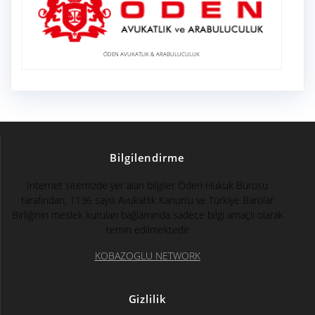
ÖDEN AVUKATLIK & ARABULUCULUK
Bilgilendirme
İnternet sitemizde yer alan bilgiler Öden Hukuk Bürosu
tarafından, 1136 sayılı Avukatlık Kanun’u ve Türkiye Barolar
Birliğinin meslek kuruları bağlamında sadece bilgi amaçlı olarak
temin edilmektedir
KOBAZOGLU NETWORK
Gizlilik