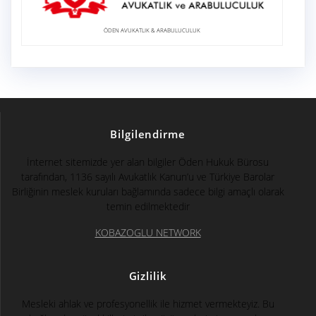
ÖDEN AVUKATLIK & ARABULUCULUK
Bilgilendirme
İnternet sitemizde yer alan bilgiler Öden Hukuk Bürosu
tarafından, 1136 sayılı Avukatlık Kanun’u ve Türkiye Barolar
Birliğinin meslek kuruları bağlamında sadece bilgi amaçlı olarak
temin edilmektedir
KOBAZOGLU NETWORK
Gizlilik
Mesleki ahlak ve profesyonellik ile hizmet vermekteyiz. Bu