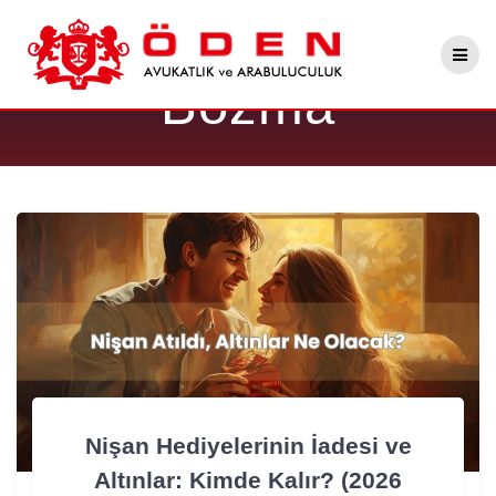
Skip
Etiket:
Nişan
to
content
Bozma
Nişan Hediyelerinin İadesi ve
Altınlar: Kimde Kalır? (2026