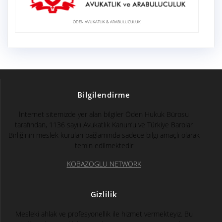
ÖDEN AVUKATLIK & ARABULUCULUK
Bilgilendirme
İnternet sitemizde yer alan bilgiler Öden Hukuk Bürosu
tarafından, 1136 sayılı Avukatlık Kanun’u ve Türkiye Barolar
Birliğinin meslek kuruları bağlamında sadece bilgi amaçlı olarak
temin edilmektedir
KOBAZOGLU NETWORK
Gizlilik
Mesleki ahlak ve profesyonellik ile hizmet vermekteyiz. Bu