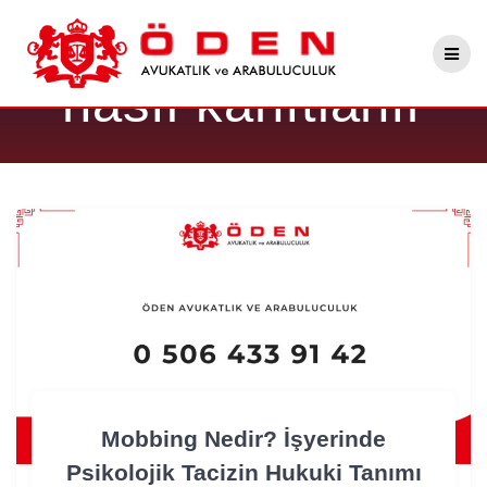
Skip
Etiket:
mobbing
to
content
nasıl kanıtlanır
Mobbing Nedir? İşyerinde
Psikolojik Tacizin Hukuki Tanımı