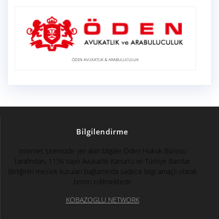
ÖDEN AVUKATLIK & ARABULUCULUK
Bilgilendirme
İnternet sitemizde yer alan bilgiler Öden Hukuk Bürosu
tarafından, 1136 sayılı Avukatlık Kanun’u ve Türkiye Barolar
Birliğinin meslek kuruları bağlamında sadece bilgi amaçlı olarak
temin edilmektedir
KOBAZOGLU NETWORK