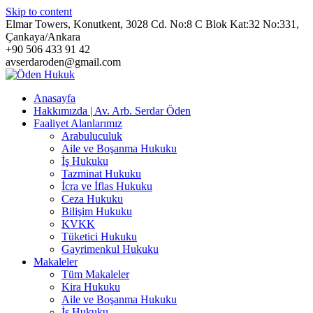
Skip to content
Elmar Towers, Konutkent, 3028 Cd. No:8 C Blok Kat:32 No:331,
Çankaya/Ankara
+90 506 433 91 42
avserdaroden@gmail.com
Anasayfa
Hakkımızda | Av. Arb. Serdar Öden
Faaliyet Alanlarımız
Arabuluculuk
Aile ve Boşanma Hukuku
İş Hukuku
Tazminat Hukuku
İcra ve İflas Hukuku
Ceza Hukuku
Bilişim Hukuku
KVKK
Tüketici Hukuku
Gayrimenkul Hukuku
Makaleler
Tüm Makaleler
Kira Hukuku
Aile ve Boşanma Hukuku
İş Hukuku