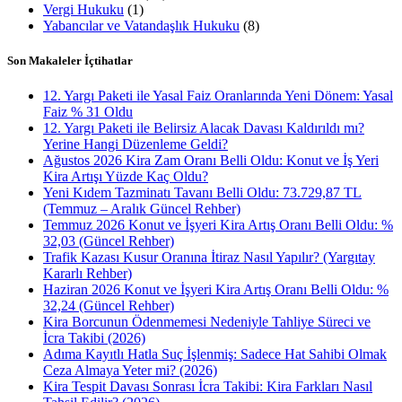
Vergi Hukuku
(1)
Yabancılar ve Vatandaşlık Hukuku
(8)
Son Makaleler İçtihatlar
12. Yargı Paketi ile Yasal Faiz Oranlarında Yeni Dönem: Yasal
Faiz % 31 Oldu
12. Yargı Paketi ile Belirsiz Alacak Davası Kaldırıldı mı?
Yerine Hangi Düzenleme Geldi?
Ağustos 2026 Kira Zam Oranı Belli Oldu: Konut ve İş Yeri
Kira Artışı Yüzde Kaç Oldu?
Yeni Kıdem Tazminatı Tavanı Belli Oldu: 73.729,87 TL
(Temmuz – Aralık Güncel Rehber)
Temmuz 2026 Konut ve İşyeri Kira Artış Oranı Belli Oldu: %
32,03 (Güncel Rehber)
Trafik Kazası Kusur Oranına İtiraz Nasıl Yapılır? (Yargıtay
Kararlı Rehber)
Haziran 2026 Konut ve İşyeri Kira Artış Oranı Belli Oldu: %
32,24 (Güncel Rehber)
Kira Borcunun Ödenmemesi Nedeniyle Tahliye Süreci ve
İcra Takibi (2026)
Adıma Kayıtlı Hatla Suç İşlenmiş: Sadece Hat Sahibi Olmak
Ceza Almaya Yeter mi? (2026)
Kira Tespit Davası Sonrası İcra Takibi: Kira Farkları Nasıl