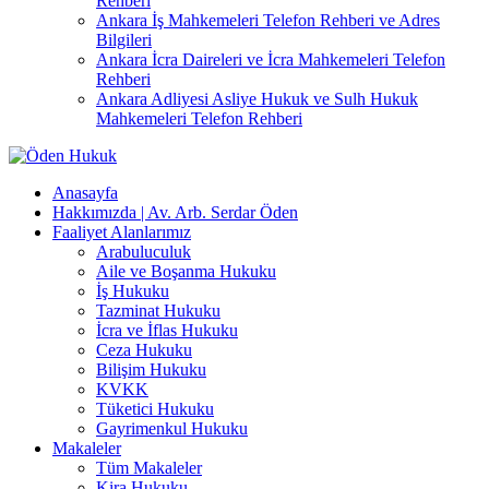
Rehberi
Ankara İş Mahkemeleri Telefon Rehberi ve Adres
Bilgileri
Ankara İcra Daireleri ve İcra Mahkemeleri Telefon
Rehberi
Ankara Adliyesi Asliye Hukuk ve Sulh Hukuk
Mahkemeleri Telefon Rehberi
Anasayfa
Hakkımızda | Av. Arb. Serdar Öden
Faaliyet Alanlarımız
Arabuluculuk
Aile ve Boşanma Hukuku
İş Hukuku
Tazminat Hukuku
İcra ve İflas Hukuku
Ceza Hukuku
Bilişim Hukuku
KVKK
Tüketici Hukuku
Gayrimenkul Hukuku
Makaleler
Tüm Makaleler
Kira Hukuku