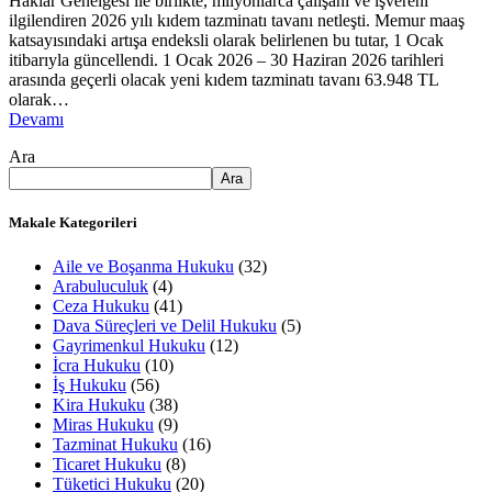
Haklar Genelgesi ile birlikte, milyonlarca çalışanı ve işvereni
ilgilendiren 2026 yılı kıdem tazminatı tavanı netleşti. Memur maaş
katsayısındaki artışa endeksli olarak belirlenen bu tutar, 1 Ocak
itibarıyla güncellendi. 1 Ocak 2026 – 30 Haziran 2026 tarihleri
arasında geçerli olacak yeni kıdem tazminatı tavanı 63.948 TL
olarak…
Devamı
Ara
Ara
Makale Kategorileri
Aile ve Boşanma Hukuku
(32)
Arabuluculuk
(4)
Ceza Hukuku
(41)
Dava Süreçleri ve Delil Hukuku
(5)
Gayrimenkul Hukuku
(12)
İcra Hukuku
(10)
İş Hukuku
(56)
Kira Hukuku
(38)
Miras Hukuku
(9)
Tazminat Hukuku
(16)
Ticaret Hukuku
(8)
Tüketici Hukuku
(20)