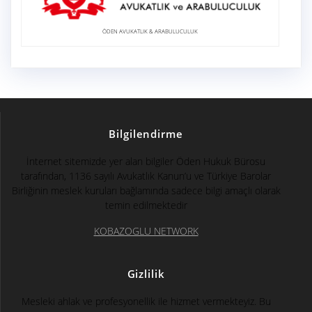
ÖDEN AVUKATLIK & ARABULUCULUK
Bilgilendirme
İnternet sitemizde yer alan bilgiler Öden Hukuk Bürosu
tarafından, 1136 sayılı Avukatlık Kanun’u ve Türkiye Barolar
Birliğinin meslek kuruları bağlamında sadece bilgi amaçlı olarak
temin edilmektedir
KOBAZOGLU NETWORK
Gizlilik
Mesleki ahlak ve profesyonellik ile hizmet vermekteyiz. Bu